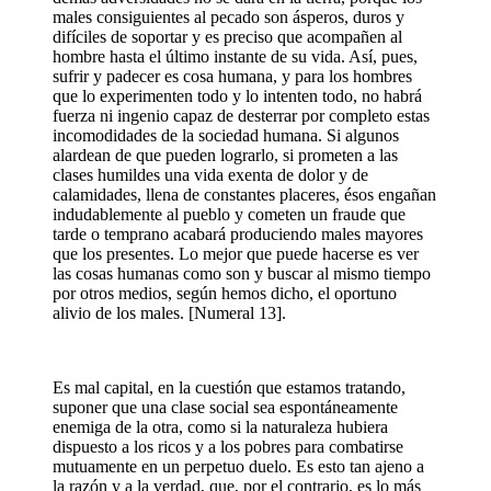
males consiguientes al pecado son ásperos, duros y
difíciles de soportar y es preciso que acompañen al
hombre hasta el último instante de su vida. Así, pues,
sufrir y padecer es cosa humana, y para los hombres
que lo experimenten todo y lo intenten todo, no habrá
fuerza ni ingenio capaz de desterrar por completo estas
incomodidades de la sociedad humana. Si algunos
alardean de que pueden lograrlo, si prometen a las
clases humildes una vida exenta de dolor y de
calamidades, llena de constantes placeres, ésos engañan
indudablemente al pueblo y cometen un fraude que
tarde o temprano acabará produciendo males mayores
que los presentes. Lo mejor que puede hacerse es ver
las cosas humanas como son y buscar al mismo tiempo
por otros medios, según hemos dicho, el oportuno
alivio de los males. [Numeral 13].
Es mal capital, en la cuestión que estamos tratando,
suponer que una clase social sea espontáneamente
enemiga de la otra, como si la naturaleza hubiera
dispuesto a los ricos y a los pobres para combatirse
mutuamente en un perpetuo duelo. Es esto tan ajeno a
la razón y a la verdad, que, por el contrario, es lo más