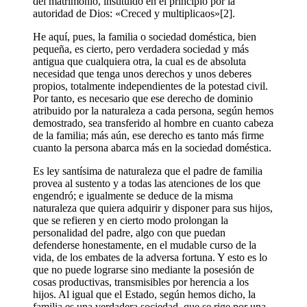
del matrimonio, instituido en el principio por la
autoridad de Dios: «Creced y multiplicaos»[2].
He aquí, pues, la familia o sociedad doméstica, bien
pequeña, es cierto, pero verdadera sociedad y más
antigua que cualquiera otra, la cual es de absoluta
necesidad que tenga unos derechos y unos deberes
propios, totalmente independientes de la potestad civil.
Por tanto, es necesario que ese derecho de dominio
atribuido por la naturaleza a cada persona, según hemos
demostrado, sea transferido al hombre en cuanto cabeza
de la familia; más aún, ese derecho es tanto más firme
cuanto la persona abarca más en la sociedad doméstica.
Es ley santísima de naturaleza que el padre de familia
provea al sustento y a todas las atenciones de los que
engendró; e igualmente se deduce de la misma
naturaleza que quiera adquirir y disponer para sus hijos,
que se refieren y en cierto modo prolongan la
personalidad del padre, algo con que puedan
defenderse honestamente, en el mudable curso de la
vida, de los embates de la adversa fortuna. Y esto es lo
que no puede lograrse sino mediante la posesión de
cosas productivas, transmisibles por herencia a los
hijos. Al igual que el Estado, según hemos dicho, la
familia es una verdadera sociedad, que se rige por una