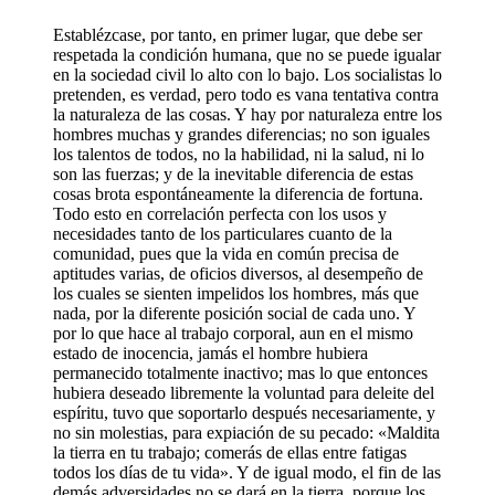
Establézcase, por tanto, en primer lugar, que debe ser
respetada la condición humana, que no se puede igualar
en la sociedad civil lo alto con lo bajo. Los socialistas lo
pretenden, es verdad, pero todo es vana tentativa contra
la naturaleza de las cosas. Y hay por naturaleza entre los
hombres muchas y grandes diferencias; no son iguales
los talentos de todos, no la habilidad, ni la salud, ni lo
son las fuerzas; y de la inevitable diferencia de estas
cosas brota espontáneamente la diferencia de fortuna.
Todo esto en correlación perfecta con los usos y
necesidades tanto de los particulares cuanto de la
comunidad, pues que la vida en común precisa de
aptitudes varias, de oficios diversos, al desempeño de
los cuales se sienten impelidos los hombres, más que
nada, por la diferente posición social de cada uno. Y
por lo que hace al trabajo corporal, aun en el mismo
estado de inocencia, jamás el hombre hubiera
permanecido totalmente inactivo; mas lo que entonces
hubiera deseado libremente la voluntad para deleite del
espíritu, tuvo que soportarlo después necesariamente, y
no sin molestias, para expiación de su pecado: «Maldita
la tierra en tu trabajo; comerás de ellas entre fatigas
todos los días de tu vida». Y de igual modo, el fin de las
demás adversidades no se dará en la tierra, porque los