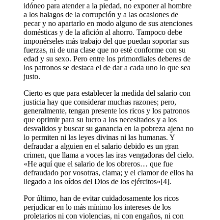
idóneo para atender a la piedad, no exponer al hombre
a los halagos de la corrupción y a las ocasiones de
pecar y no apartarlo en modo alguno de sus atenciones
domésticas y de la afición al ahorro. Tampoco debe
imponérseles más trabajo del que puedan soportar sus
fuerzas, ni de una clase que no esté conforme con su
edad y su sexo. Pero entre los primordiales deberes de
los patronos se destaca el de dar a cada uno lo que sea
justo.
Cierto es que para establecer la medida del salario con
justicia hay que considerar muchas razones; pero,
generalmente, tengan presente los ricos y los patronos
que oprimir para su lucro a los necesitados y a los
desvalidos y buscar su ganancia en la pobreza ajena no
lo permiten ni las leyes divinas ni las humanas. Y
defraudar a alguien en el salario debido es un gran
crimen, que llama a voces las iras vengadoras del cielo.
«He aquí que el salario de los obreros… que fue
defraudado por vosotras, clama; y el clamor de ellos ha
llegado a los oídos del Dios de los ejércitos»[4].
Por último, han de evitar cuidadosamente los ricos
perjudicar en lo más mínimo los intereses de los
proletarios ni con violencias, ni con engaños, ni con