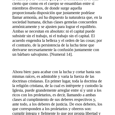
cierto que como en el cuerpo se ensamblan entre sí
miembros diversos, de donde surge aquella
proporcionada disposición que justamente podríase
llamar armonía, así ha dispuesto la naturaleza que, en la
sociedad humana, dichas clases gemelas concuerden
armónicamente y se ajusten para lograr el equilibrio.
Ambas se necesitan en absoluto: ni el capital puede
subsistir sin el trabajo, ni el trabajo sin el capital. El
acuerdo engendra la belleza y el orden de las cosas; por
el contrario, de la persistencia de la lucha tiene que
derivarse necesariamente la confusión juntamente con
un bárbaro salvajismo. [Numeral 14].
Ahora bien: para acabar con la lucha y cortar hasta sus
mismas raíces, es admirable y varia la fuerza de las
doctrinas cristianas. En primer lugar, toda la doctrina de
la religión cristiana, de la cual es intérprete y custodio la
Iglesia, puede grandemente arreglar entre sí y unir a los
ricos con los proletarios, es decir, llamando a ambas
clases al cumplimiento de sus deberes respectivos y,
ante todo, a los deberes de justicia. De esos deberes, los
que corresponden a los proletarios y obreros son:
cumplir íntegra y fielmente lo que por propia libertad y