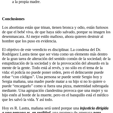
a la propia madre.
Conclusiones
Los abortistas están que trinan, tienen bronca y odio, están furiosos
de que el bebé viva, de que haya sido salvado, porque su imagen los
desenmascara. Al mejor estilo mafioso, ahora quieren destruir al
hombre que los puso en evidencia.
El objetivo de este veredicto es disciplinar. La condena del Dr.
Rodríguez Lastra tiene que ser vista como un elemento más dentro
de la gran tarea de alteración del sentido común de la sociedad; de la
estupidización de la sociedad y de la provocación del absurdo en la
mente de la gente. Todo está al revés, y no sólo en el tema de la
vida: el policía no puede poner orden, pero el delincuente puede
robar “con códigos”. Una persona se puede sentir Sergio hoy y
Sergia mañana, una madre puede matar a su hijo si no lo quiere o
puede “encargarlo” como si fuera una pizza, maternidad subrogada
mediante. Una agrupación clandestina provoca que una mujer y su
hijo estén al borde de la muerte, pero en el banquillo está el médico
que les salvó la vida. Y así todo.
Hoy es R. Lastra, mañana será usted porque una
injusticia dirigida
a una persona es, en realidad,
una promesa de amenaza
para