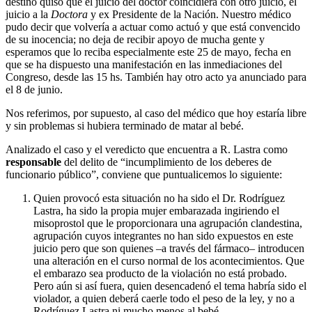
destino quiso que el juicio del doctor coincidiera con otro juicio, el
juicio a la
Doctora
y ex Presidente de la Nación. Nuestro médico
pudo decir que volvería a actuar como actuó y que está convencido
de su inocencia; no deja de recibir apoyo de mucha gente y
esperamos que lo reciba especialmente este 25 de mayo, fecha en
que se ha dispuesto una manifestación en las inmediaciones del
Congreso, desde las 15 hs. También hay otro acto ya anunciado para
el 8 de junio.
Nos referimos, por supuesto, al caso del médico que hoy estaría libre
y sin problemas si hubiera terminado de matar al bebé.
Analizado el caso y el veredicto que encuentra a R. Lastra como
responsable
del delito de “incumplimiento de los deberes de
funcionario público”, conviene que puntualicemos lo siguiente:
Quien provocó esta situación no ha sido el Dr. Rodríguez
Lastra, ha sido la propia mujer embarazada ingiriendo el
misoprostol que le proporcionara una agrupación clandestina,
agrupación cuyos integrantes no han sido expuestos en este
juicio pero que son quienes –a través del fármaco– introducen
una alteración en el curso normal de los acontecimientos. Que
el embarazo sea producto de la violación no está probado.
Pero aún si así fuera, quien desencadenó el tema habría sido el
violador, a quien deberá caerle todo el peso de la ley, y no a
Rodríguez Lastra ni mucho menos al bebé.