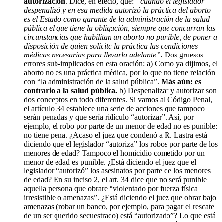
autorización
. Dice, en efecto, que:
“
cuando el legislador
despenalizó y en esa medida autorizó la práctica del aborto
es el Estado como garante de la administración de la salud
pública el que tiene la obligación, siempre que concurran las
circunstancias que habilitan un aborto no punible, de poner a
disposición de quien solicita la práctica las condiciones
médicas necesarias para llevarlo adelante”.
Dos gruesos
errores sub-implicados en esta oración: a) Como ya dijimos, el
aborto no es una práctica médica, por lo que no tiene relación
con “la administración de la salud pública”.
Más aún: es
contrario a la salud pública.
b) Despenalizar y autorizar son
dos conceptos en todo diferentes. Si vamos al Código Penal,
el artículo 34 establece una serie de acciones que tampoco
serán penadas y que sería ridículo “autorizar”. Así, por
ejemplo, el robo por parte de un menor de edad no es punible:
no tiene pena. ¿Acaso el juez que condenó a R. Lastra está
diciendo que el legislador “autoriza” los robos por parte de los
menores de edad? Tampoco el homicidio cometido por un
menor de edad es punible. ¿Está diciendo el juez que el
legislador “autorizó” los asesinatos por parte de los menores
de edad? En su inciso 2, el art. 34 dice que no será punible
aquella persona que obrare “violentado por fuerza física
irresistible o amenazas”. ¿Está diciendo el juez que obrar bajo
amenazas (robar un banco, por ejemplo, para pagar el rescate
de un ser querido secuestrado) está “autorizado”? Lo que está