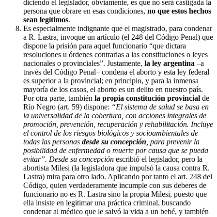
diciendo el legislador, obviamente, es que no será castigada la
persona que obrare en esas condiciones,
no que estos hechos
sean legítimos
.
Es especialmente indignante que el magistrado, para condenar
a R. Lastra, invoque un artículo (el 248 del Código Penal) que
dispone la prisión para aquel funcionario “que dictara
resoluciones u órdenes contrarias a las constituciones o leyes
nacionales o provinciales”. Justamente,
la ley argentina
–a
través del Código Penal– condena el aborto y esta ley federal
es superior a la provincial; en principio, y para la inmensa
mayoría de los casos, el aborto es un delito en nuestro país.
Por otra parte, también
la propia constitución provincial
de
Río Negro (art. 59) dispone:
“El sistema de salud se basa en
la universalidad de la cobertura, con acciones integrales de
promoción, prevención, recuperación y rehabilitación. Incluye
el control de los riesgos biológicos y socioambientales de
todas las personas
desde su concepción
, para prevenir la
posibilidad de enfermedad o muerte por causa que se pueda
evitar”. Desde su concepción
escribió el legislador, pero la
abortista Milesi (la legisladora que impulsó la causa contra R.
Lastra) mira para otro lado. Aplicando por tanto el art. 248 del
Código, quien verdaderamente incumple con sus deberes de
funcionario no es R. Lastra sino la propia Milesi, puesto que
ella insiste en legitimar una práctica criminal, buscando
condenar al médico que le salvó la vida a un bebé, y también