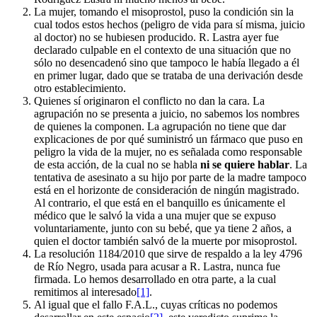
La mujer, tomando el misoprostol, puso la condición sin la
cual todos estos hechos (peligro de vida para sí misma, juicio
al doctor) no se hubiesen producido. R. Lastra ayer fue
declarado culpable en el contexto de una situación que no
sólo no desencadenó sino que tampoco le había llegado a él
en primer lugar, dado que se trataba de una derivación desde
otro establecimiento.
Quienes sí originaron el conflicto no dan la cara. La
agrupación no se presenta a juicio, no sabemos los nombres
de quienes la componen. La agrupación no tiene que dar
explicaciones de por qué suministró un fármaco que puso en
peligro la vida de la mujer, no es señalada como responsable
de esta acción, de la cual no se habla
ni se quiere hablar
. La
tentativa de asesinato a su hijo por parte de la madre tampoco
está en el horizonte de consideración de ningún magistrado.
Al contrario, el que está en el banquillo es únicamente el
médico que le salvó la vida a una mujer que se expuso
voluntariamente, junto con su bebé, que ya tiene 2 años, a
quien el doctor también salvó de la muerte por misoprostol.
La resolución 1184/2010 que sirve de respaldo a la ley 4796
de Río Negro, usada para acusar a R. Lastra, nunca fue
firmada. Lo hemos desarrollado en otra parte, a la cual
remitimos al interesado
[1]
.
Al igual que el fallo F.A.L., cuyas críticas no podemos