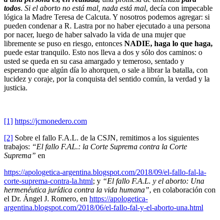
todos
.
Si el aborto no está mal, nada está mal
, decía con impecable
lógica la Madre Teresa de Calcuta. Y nosotros podemos agregar: si
pueden condenar a R. Lastra por no haber ejecutado a una persona
por nacer, luego de haber salvado la vida de una mujer que
libremente se puso en riesgo, entonces
NADIE, haga lo que haga,
puede estar tranquilo. Esto nos lleva a dos y sólo dos caminos: o
usted se queda en su casa amargado y temeroso, sentado y
esperando que algún día lo ahorquen, o sale a librar la batalla, con
lucidez y coraje, por la conquista del sentido común, la verdad y la
justicia.
[1]
https://jcmonedero.com
[2]
Sobre el fallo F.A.L. de la CSJN, remitimos a los siguientes
trabajos:
“El fallo F.AL.: la Corte Suprema contra la Corte
Suprema”
en
https://apologetica-argentina.blogspot.com/2018/09/el-fallo-fal-la-
corte-suprema-contra-la.html
; y
“El fallo F.A.L. y el aborto: Una
hermenéutica jurídica contra la vida humana”
, en colaboración con
el Dr. Ángel J. Romero, en
https://apologetica-
argentina.blogspot.com/2018/06/el-fallo-fal-y-el-aborto-una.html