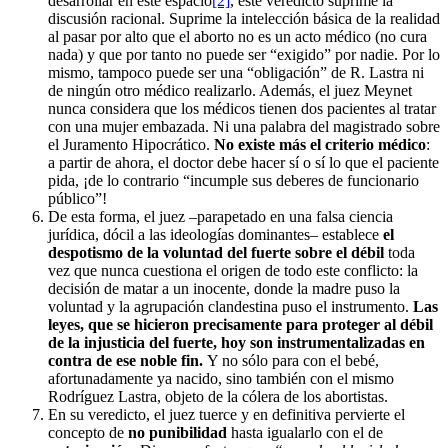
desarrollar en este espacio
[2]
, este veredicto suprime la
discusión racional. Suprime la intelección básica de la realidad
al pasar por alto que el aborto no es un acto médico (no cura
nada) y que por tanto no puede ser “exigido” por nadie. Por lo
mismo, tampoco puede ser una “obligación” de R. Lastra ni
de ningún otro médico realizarlo. Además, el juez Meynet
nunca considera que los médicos tienen dos pacientes al tratar
con una mujer embazada. Ni una palabra del magistrado sobre
el Juramento Hipocrático.
No existe más el criterio médico
:
a partir de ahora, el doctor debe hacer sí o sí lo que el paciente
pida, ¡de lo contrario “incumple sus deberes de funcionario
público”!
De esta forma, el juez –parapetado en una falsa ciencia
jurídica, dócil a las ideologías dominantes– establece
el
despotismo de la voluntad del fuerte sobre el débil
toda
vez que nunca cuestiona el origen de todo este conflicto: la
decisión de matar a un inocente, donde la madre puso la
voluntad y la agrupación clandestina puso el instrumento.
Las
leyes, que se hicieron precisamente para proteger al débil
de la injusticia del fuerte, hoy son instrumentalizadas en
contra de ese noble fin.
Y no sólo para con el bebé,
afortunadamente ya nacido, sino también con el mismo
Rodríguez Lastra, objeto de la cólera de los abortistas.
En su veredicto, el juez tuerce y en definitiva pervierte el
concepto de
no punibilidad
hasta igualarlo con el de