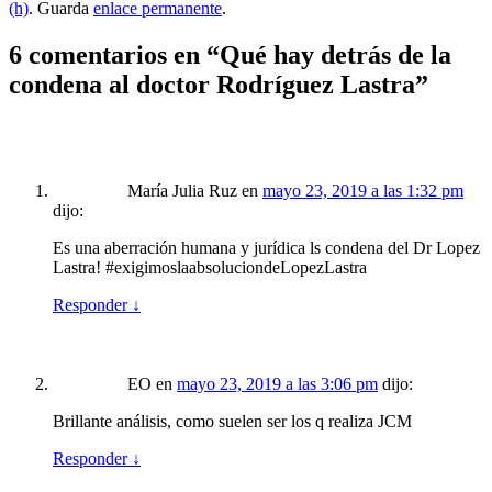
(h)
. Guarda
enlace permanente
.
6 comentarios en “
Qué hay detrás de la
condena al doctor Rodríguez Lastra
”
María Julia Ruz
en
mayo 23, 2019 a las 1:32 pm
dijo:
Es una aberración humana y jurídica ls condena del Dr Lopez
Lastra! #exigimoslaabsoluciondeLopezLastra
Responder
↓
EO
en
mayo 23, 2019 a las 3:06 pm
dijo:
Brillante análisis, como suelen ser los q realiza JCM
Responder
↓