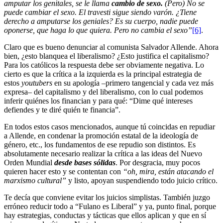
amputar los genitales, se le llama
cambio de sexo.
(Pero) No se
puede cambiar el sexo. El travesti sigue siendo varón. ¿Tiene
derecho a amputarse los geniales? Es su cuerpo, nadie puede
oponerse, que haga lo que quiera. Pero no cambia el sexo”
[6]
.
Claro que es bueno denunciar al comunista Salvador Allende. Ahora
bien, ¿esto blanquea el liberalismo? ¿Esto justifica el capitalismo?
Para los católicos la respuesta debe ser obviamente negativa. Lo
cierto es que la crítica a la izquierda es la principal estrategia de
estos
youtubers
en su apología –primero tangencial y cada vez más
expresa– del capitalismo y del liberalismo, con lo cual podemos
inferir quiénes los financian y para qué: “Dime qué intereses
defiendes y te diré quién te financia”.
En todos estos casos mencionados, aunque tú coincidas en repudiar
a Allende, en condenar la promoción estatal de la ideología de
género, etc., los fundamentos de ese repudio son distintos. Es
absolutamente necesario realizar la crítica a las ideas del Nuevo
Orden Mundial
desde bases sólidas
. Por desgracia, muy pocos
quieren hacer esto y se contentan con
“oh, mira, están atacando el
marxismo cultural”
y listo, apoyan suspendiendo todo juicio crítico.
Te decía que conviene evitar los juicios simplistas. También juzgo
erróneo reducir todo a “Fulano es Liberal” y ya, punto final, porque
hay estrategias, conductas y tácticas que ellos aplican y que en sí