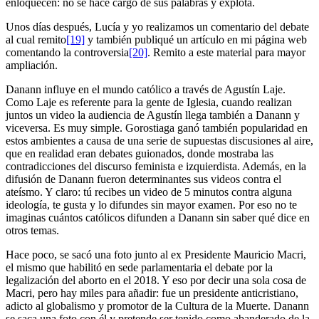
enloquecen: no se hace cargo de sus palabras y explota.
Unos días después, Lucía y yo realizamos un comentario del debate
al cual remito
[19]
y también publiqué un artículo en mi página web
comentando la controversia
[20]
. Remito a este material para mayor
ampliación.
Danann influye en el mundo católico a través de Agustín Laje.
Como Laje es referente para la gente de Iglesia, cuando realizan
juntos un video la audiencia de Agustín llega también a Danann y
viceversa. Es muy simple. Gorostiaga ganó también popularidad en
estos ambientes a causa de una serie de supuestas discusiones al aire,
que en realidad eran debates guionados, donde mostraba las
contradicciones del discurso feminista e izquierdista. Además, en la
difusión de Danann fueron determinantes sus videos contra el
ateísmo. Y claro: tú recibes un video de 5 minutos contra alguna
ideología, te gusta y lo difundes sin mayor examen. Por eso no te
imaginas cuántos católicos difunden a Danann sin saber qué dice en
otros temas.
Hace poco, se sacó una foto junto al ex Presidente Mauricio Macri,
el mismo que habilitó en sede parlamentaria el debate por la
legalización del aborto en el 2018. Y eso por decir una sola cosa de
Macri, pero hay miles para añadir: fue un presidente anticristiano,
adicto al globalismo y promotor de la Cultura de la Muerte. Danann
se saca una foto con él y pretende ser tenido como abanderado de la