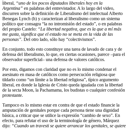
liberal,
“uno de los pocos diputados liberales hoy en la
Argentina”
en palabras del entrevistador. A lo largo del video,
discurren sobre la definición de Liberalismo del intelectual Alberto
Benegas Lynch (h) y caracterizan al liberalismo como un sistema
político que consagra “la no intromisión del estado”, o en palabras
del propio Castelo:
“La libertad negativa, que es la que a mí más
me gusta, significa que el estado no se meta en la vida de las
personas”.
Del otro lado, sólo hay “colectivismos”.
En conjunto, todo esto constituye una tarea de lavado de cara y de
defensa del liberalismo, lo que, en ciertas ocasiones, parece –para el
observador superficial– una defensa de valores católicos.
Por esto, digamos con claridad que no es lo mismo condenar el
asesinato en masa de católicos como persecución religiosa que
tildarlo como “un límite a la libertad religiosa”, típico argumento
liberal, en donde la Iglesia de Cristo queda igualada con la libertad
de la secta Moon, la Pachamama, los budistas o cualquier confesión
protestante.
Tampoco es lo mismo estar en contra de que el estado financie la
amputación de genitales porque cada persona tiene una dignidad
básica, a criticar que se utilice la expresión “cambio de sexo”. En
efecto, para refutar el uso de la terminología de género, Márquez
dijo:
“Cuando un travesti se quiere arrancar los genitales, se quiere