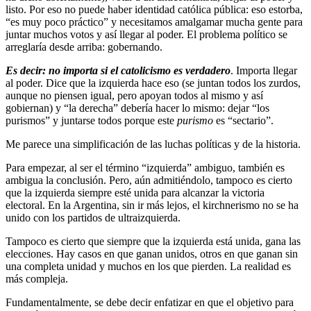
listo. Por eso no puede haber identidad católica pública: eso estorba,
“es muy poco práctico” y necesitamos amalgamar mucha gente para
juntar muchos votos y así llegar al poder. El problema político se
arreglaría desde arriba: gobernando.
Es decir:
no importa si el catolicismo es verdadero
. Importa llegar
al poder. Dice que la izquierda hace eso (se juntan todos los zurdos,
aunque no piensen igual, pero apoyan todos al mismo y así
gobiernan) y “la derecha” debería hacer lo mismo: dejar “los
purismos” y juntarse todos porque este
purismo
es “sectario”.
Me parece una simplificación de las luchas políticas y de la historia.
Para empezar, al ser el término “izquierda” ambiguo, también es
ambigua la conclusión. Pero, aún admitiéndolo, tampoco es cierto
que la izquierda siempre esté unida para alcanzar la victoria
electoral. En la Argentina, sin ir más lejos, el kirchnerismo no se ha
unido con los partidos de ultraizquierda.
Tampoco es cierto que siempre que la izquierda está unida, gana las
elecciones. Hay casos en que ganan unidos, otros en que ganan sin
una completa unidad y muchos en los que pierden. La realidad es
más compleja.
Fundamentalmente, se debe decir enfatizar en que el objetivo para