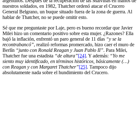
argentinos. Después de la recuperación de las Malvinas en manos de
nuestros soldados, en 1982, Thatcher ordenó atacar el Crucero
General Belgrano, un buque situado fuera de la zona de guerra. Al
hablar de Thatcher, no se puede omitir esto.
Sé que me preguntaste por Laje, pero es bueno recordar que Javier
Milei hizo un comentario positivo sobre esta mujer. ¿Razones? Ella
bajó la inflación, enfrentó un paro general de 11 días
“y se la
recontrabancó”
, realizó reformas promercado, hizo caer el muro de
Berlín
“junto con Ronald Reagan y Juan Pablo II”
. Para Milei,
Thatcher fue una estadista
“de altura”
[24]
. Y además:
“Yo me
siento muy identificado, en términos históricos, básicamente (…)
con Reagan y con Margaret Thatcher”
[25]
. Tampoco dijo
absolutamente nada sobre el hundimiento del Crucero.