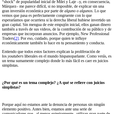
“shock” de popularidad inicial de Milei y Laje –y, en consecuencia,
Márquez– me parece difícil, si no imposible, de explicar sin una
gran inversión económica por parte de
alguno o algunos
. Lo que
vemos que pasa es perfectamente congruente con lo que
esperaríamos que ocurriera si la derecha liberal hubiese invertido un
gran capital. Sin mengua de este empujón inicial, ellos ganan dinero
también a través de sus videos, de la contribución de su público y de
empresas que incorporan anuncios. Por ejemplo, New Professional
Traders
[2]
. Por eso, cuidado, porque quien te influye
económicamente también lo hace en tu pensamiento y conducta.
Entiendo que todos estos factores explican la proliferación de
los
youtubers
liberales en el mundo hispanoparlante. Como verás, es
un tema sumamente complejo donde lo más fácil es caer en juicios
simplistas.
¿Por qué es un tema complejo? ¿A qué se refiere con juicios
simplistas?
Porque aquí no estamos ante la denuncia de personas sin ningún
elemento positivo. Antes bien, estamos ante una serie de
comunicadores que –al menos exteriormente– utilizan gran parte de