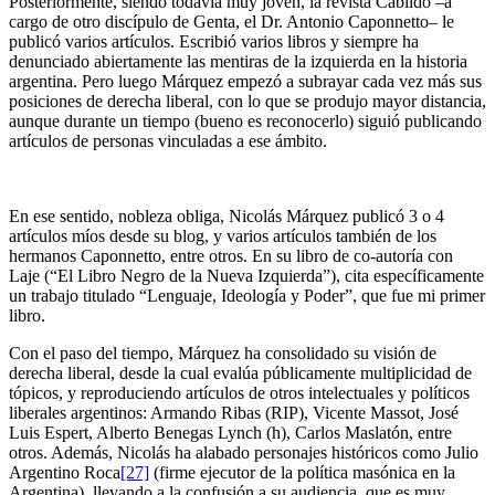
Posteriormente, siendo todavía muy joven, la revista Cabildo –a
cargo de otro discípulo de Genta, el Dr. Antonio Caponnetto– le
publicó varios artículos. Escribió varios libros y siempre ha
denunciado abiertamente las mentiras de la izquierda en la historia
argentina. Pero luego Márquez empezó a subrayar cada vez más sus
posiciones de derecha liberal, con lo que se produjo mayor distancia,
aunque durante un tiempo (bueno es reconocerlo) siguió publicando
artículos de personas vinculadas a ese ámbito.
En ese sentido, nobleza obliga, Nicolás Márquez publicó 3 o 4
artículos míos desde su blog, y varios artículos también de los
hermanos Caponnetto, entre otros. En su libro de co-autoría con
Laje (“El Libro Negro de la Nueva Izquierda”), cita específicamente
un trabajo titulado “Lenguaje, Ideología y Poder”, que fue mi primer
libro.
Con el paso del tiempo, Márquez ha consolidado su visión de
derecha liberal, desde la cual evalúa públicamente multiplicidad de
tópicos, y reproduciendo artículos de otros intelectuales y políticos
liberales argentinos: Armando Ribas (RIP), Vicente Massot, José
Luis Espert, Alberto Benegas Lynch (h), Carlos Maslatón, entre
otros. Además, Nicolás ha alabado personajes históricos como Julio
Argentino Roca
[27]
(firme ejecutor de la política masónica en la
Argentina), llevando a la confusión a su audiencia, que es muy