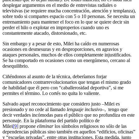
desplegar argumentos en el medio de entrevistas radiales o
televisivas (se requiere mucha concentración, atención y templanza),
sobre todo si compartes espacio con 5 o 10 personas. Se necesita un
entrenamiento para mantener el foco en lo que se quiere decir sin
perder el hilo o explotar en improperios cuando uno es
constantemente atacado, distorsionado, etc.
Sin embargo y a pesar de esto, Milei ha caído en numerosas
ocasiones en desmesuras y en desproporciones, en agravios y
ataques personales, muchos de ellos completamente injustificados.
Se ha comportado en ocasiones como un energúmeno, cercano al
desequilibrio.
Ciñéndonos al asunto de la técnica, deberíamos forjar
comunicadores contrarrevolucionarios que tengan el mismo grado
de habilidad que él pero con “caballerosidad deportiva”, si me
permites el término. Lo cortés no quita lo valiente.
Salvado aquel reconocimiento que considero justo –Milei es
presionado y no cede al llamado
lenguaje inclusivo
–, tengo que
decir verdades incómodas para el público que no profundiza en este
personaje. En la plataforma del partido político de
Milei
[9]
propone
eliminar
los símbolos religiosos no sólo de las
dependencias públicas sino también en aquellos “edificios, oficinas”
y “escuelas privadas”, entre otras instituciones. Esta medida, junto