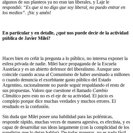
algunos de sus planteos ya no eran tan liberales, y Laje le
respondió:
“Es que si no digo que soy liberal, no puedo entrar en
los medios”.
¡Sic y amén!
En particular y en detalle, ¿qué nos puede decir de la actividad
pública de Javier Milei?
Haces bien en ceñir la pregunta a lo público, no interesa exponer la
esfera privada de nadie. Milei hace propaganda de la Escuela
Austríaca y es un abierto defensor del liberalismo. Aunque uno
coincide cuando acusa al Comunismo de haber asesinado a millones
o cuando denuncia el exorbitante gasto público del Estado
Argentino, racionalmente no puede seguir respaldando el resto de
sus propuestas. Valoro que cuestione el llamado
Cambio
Climático
pero esto no es el eje de su actividad. El juicio es
complejo porque dice muchas verdades y muchos errores. El
resultado es la confusión.
Sin duda que Milei posee una habilidad para las polémicas,
responde rápido, muchas veces de manera agresiva, es efectista, y es
capaz de desarrollar sus ideas largamente (con la complicidad de los
panelistas que lo dejan hablar). De todas maneras, no es nada fácil