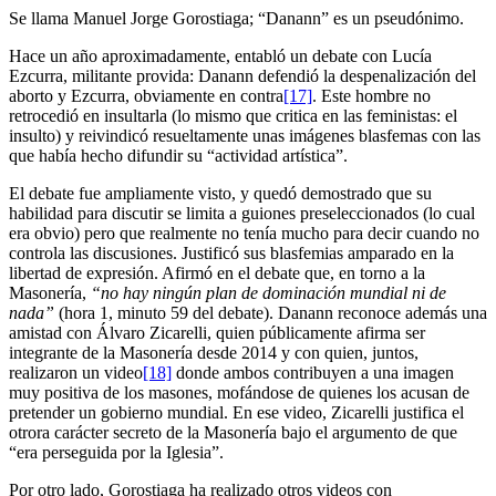
Se llama Manuel Jorge Gorostiaga; “Danann” es un pseudónimo.
Hace un año aproximadamente, entabló un debate con Lucía
Ezcurra, militante provida: Danann defendió la despenalización del
aborto y Ezcurra, obviamente en contra
[17]
. Este hombre no
retrocedió en insultarla (lo mismo que critica en las feministas: el
insulto) y reivindicó resueltamente unas imágenes blasfemas con las
que había hecho difundir su “actividad artística”.
El debate fue ampliamente visto, y quedó demostrado que su
habilidad para discutir se limita a guiones preseleccionados (lo cual
era obvio) pero que realmente no tenía mucho para decir cuando no
controla las discusiones. Justificó sus blasfemias amparado en la
libertad de expresión. Afirmó en el debate que, en torno a la
Masonería,
“no hay ningún plan de dominación mundial ni de
nada”
(hora 1, minuto 59 del debate). Danann reconoce además una
amistad con Álvaro Zicarelli, quien públicamente afirma ser
integrante de la Masonería desde 2014 y con quien, juntos,
realizaron un video
[18]
donde ambos contribuyen a una imagen
muy positiva de los masones, mofándose de quienes los acusan de
pretender un gobierno mundial. En ese video, Zicarelli justifica el
otrora carácter secreto de la Masonería bajo el argumento de que
“era perseguida por la Iglesia”.
Por otro lado, Gorostiaga ha realizado otros videos con