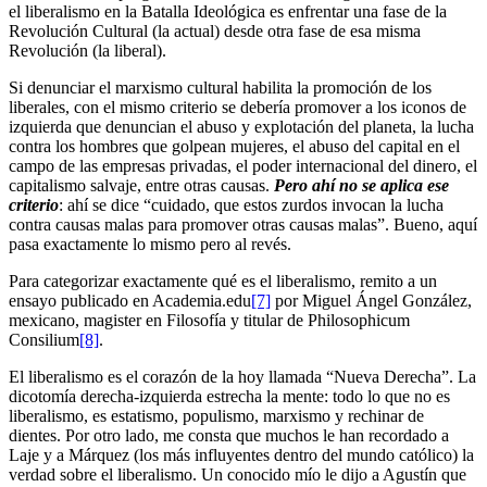
el liberalismo en la Batalla Ideológica es enfrentar una fase de la
Revolución Cultural (la actual) desde otra fase de esa misma
Revolución (la liberal).
Si denunciar el marxismo cultural habilita la promoción de los
liberales, con el mismo criterio se debería promover a los iconos de
izquierda que denuncian el abuso y explotación del planeta, la lucha
contra los hombres que golpean mujeres, el abuso del capital en el
campo de las empresas privadas, el poder internacional del dinero, el
capitalismo salvaje, entre otras causas.
Pero ahí no se aplica ese
criterio
: ahí se dice “cuidado, que estos zurdos invocan la lucha
contra causas malas para promover otras causas malas”. Bueno, aquí
pasa exactamente lo mismo pero al revés.
Para categorizar exactamente qué es el liberalismo, remito a un
ensayo publicado en Academia.edu
[7]
por Miguel Ángel González,
mexicano, magister en Filosofía y titular de Philosophicum
Consilium
[8]
.
El liberalismo es el corazón de la hoy llamada “Nueva Derecha”. La
dicotomía derecha-izquierda estrecha la mente: todo lo que no es
liberalismo, es estatismo, populismo, marxismo y rechinar de
dientes. Por otro lado, me consta que muchos le han recordado a
Laje y a Márquez (los más influyentes dentro del mundo católico) la
verdad sobre el liberalismo. Un conocido mío le dijo a Agustín que