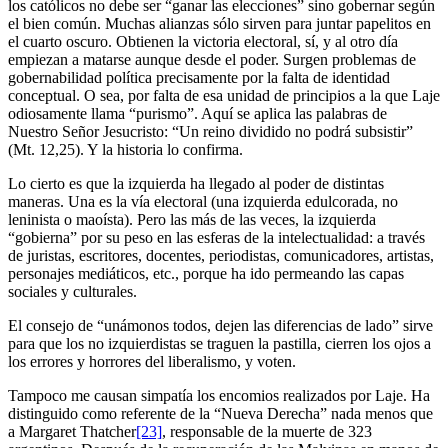
los católicos no debe ser “ganar las elecciones” sino gobernar según
el bien común. Muchas alianzas sólo sirven para juntar papelitos en
el cuarto oscuro. Obtienen la victoria electoral, sí, y al otro día
empiezan a matarse aunque desde el poder. Surgen problemas de
gobernabilidad política precisamente por la falta de identidad
conceptual. O sea, por falta de esa unidad de principios a la que Laje
odiosamente llama “purismo”. Aquí se aplica las palabras de
Nuestro Señor Jesucristo: “Un reino dividido no podrá subsistir”
(Mt. 12,25). Y la historia lo confirma.
Lo cierto es que la izquierda ha llegado al poder de distintas
maneras. Una es la vía electoral (una izquierda edulcorada, no
leninista o maoísta). Pero las más de las veces, la izquierda
“gobierna” por su peso en las esferas de la intelectualidad: a través
de juristas, escritores, docentes, periodistas, comunicadores, artistas,
personajes mediáticos, etc., porque ha ido permeando las capas
sociales y culturales.
El consejo de “unámonos todos, dejen las diferencias de lado” sirve
para que los no izquierdistas se traguen la pastilla, cierren los ojos a
los errores y horrores del liberalismo, y voten.
Tampoco me causan simpatía los encomios realizados por Laje. Ha
distinguido como referente de la “Nueva Derecha” nada menos que
a Margaret Thatcher
[23]
, responsable de la muerte de 323