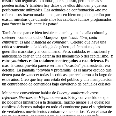
mismas son legítimas. No todas, por supuesto, pero muchas se
pueden imitar. Y también hay datos que ellos difunden y que son
perfectamente utilizables. Las actitudes de confrontación –no me
refiero a sus bravuconadas– me parecen bien: no piden perdón por
existir, mientras que durante años los católicos fuimos programados
para “meter la cola entre las patas”.
También me parece bien insistir en que hay una batalla cultural y
sostener –como ha dicho Márquez– que
“cada libro, cada
entrevista, es una instancia de combate”.
Celebro que haya una
crítica sistemática a la ideología de género, el feminismo, las
guerrillas marxistas y al comunismo. Pero, cuidado, es irracional y
anticristiano caer en una defensa del liberalismo o del capitalismo.
Y
estos
youtubers
están totalmente entregados a esta defensa.
Es
más, la causa provida parece ser mera “ocasión” para sustentar esa
defensa. La pantalla “provida y profamilia” es el mayor escudo que
tienen para desvanecer todas las críticas que recibieron a lo largo de
estos años. Creo que hay una estafa del público y una manipulación:
un contrabando de contenidos bajo envoltorio de pañuelos celestes.
Me parece conveniente hablar de
Luces y sombras de estos
referentes liberales en Hispanoamérica.
Estoy convencido de que
no podemos limitarnos a la denuncia, mucho menos a la queja: los
católicos debemos trabajar en todo el continente para el surgimiento
de verdaderos movimientos contrarrevolucionarios. Y, en el caso de