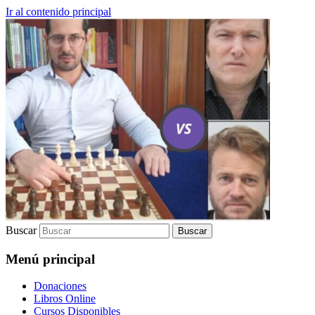
Ir al contenido principal
Lic. Filosofía | Docente | Autor |
Juan Carlos Monedero
Conferencista | Fund. Academia Catena
Aurea
Buscar
Menú principal
Donaciones
Libros Online
Cursos Disponibles