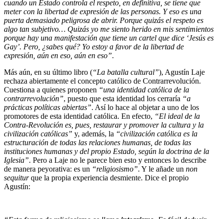
cuando un Estado controla el respeto, en definitiva, se tiene que
meter con la libertad de expresión de las personas. Y eso es una
puerta demasiado peligrosa de abrir. Porque quizás el respeto es
algo tan subjetivo… Quizás yo me siento herido en mis sentimientos
porque hay una manifestación que tiene un cartel que dice ‘Jesús es
Gay’. Pero, ¿sabes qué? Yo estoy a favor de la libertad de
expresión, aún en eso, aún en eso”
.
Más aún, en su último libro (
“La batalla cultural”
), Agustín Laje
rechaza abiertamente el concepto católico de Contrarrevolución.
Cuestiona a quienes proponen
“una identidad católica de la
contrarrevolución”
, puesto que esta identidad los cerraría
“a
prácticas políticas abiertas”
. Así lo hace al objetar a uno de los
promotores de esta identidad católica. En efecto,
“El ideal de la
Contra-Revolución es, pues, restaurar y promover la cultura y la
civilización católicas”
y, además, la
“civilización católica es la
estructuración de todas las relaciones humanas, de todas las
instituciones humanas y del propio Estado, según la doctrina de la
Iglesia”
. Pero a Laje no le parece bien esto y entonces lo describe
de manera peyorativa: es un
“religiosismo”
. Y le añade un
non
sequitur
que la propia experiencia desmiente. Dice el propio
Agustín: