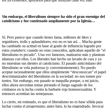
los ya existentes, apoyarlos para que influyan cada vez más.
Sin embargo, el liberalismo siempre ha sido el gran enemigo del
catolicismo y fue condenado ampliamente por la Iglesia…
Sí. Pero parece que cuando tienes fama, millones de likes y
seguidores, trolls y aplaudidores, eso no es tan así… Mucha gente
ha cambiado su actitud en base al grado de influencia logrado por
estos
youtubers
: cuando no eran conocidos, aplicaban aquello de “el
liberalismo es pecado”. Una vez famosos, matizaron más y plantean
alianzas con ellos. Los liberales han hecho un lavado de cara y ya
no muestran sus dientes al catolicismo. El pasado anticristiano del
liberalismo se vela pudorosa (y convenientemente). No puedo
aceptar racionalmente que ellos simplemente “desconozcan” el papel
descristianizador del liberalismo en la sociedad: no nos tomen por
tontos. Sin embargo, ese pasado se maquilla porque, a mi juicio,
ellos ahora necesitan tomar prestado el fuego sagrado de los
cristianos en la lucha contra la barbarie roja homosexualista. Y
entonces acentúan las semejanzas.
Lo cierto, mi estimado, es que el liberalismo no es base sólida para
luchar contra el progresismo; antes bien, lo ha engendrado. Invocar