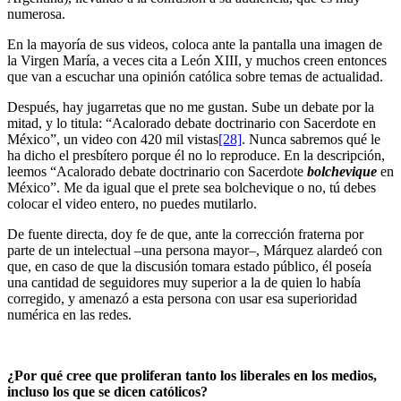
numerosa.
En la mayoría de sus videos, coloca ante la pantalla una imagen de
la Virgen María, a veces cita a León XIII, y muchos creen entonces
que van a escuchar una opinión católica sobre temas de actualidad.
Después, hay jugarretas que no me gustan. Sube un debate por la
mitad, y lo titula: “Acalorado debate doctrinario con Sacerdote en
México”, un video con 420 mil vistas
[28]
. Nunca sabremos qué le
ha dicho el presbítero porque él no lo reproduce. En la descripción,
leemos “Acalorado debate doctrinario con Sacerdote
bolchevique
en
México”. Me da igual que el prete sea bolchevique o no, tú debes
colocar el video entero, no puedes mutilarlo.
De fuente directa, doy fe de que, ante la corrección fraterna por
parte de un intelectual –una persona mayor–, Márquez alardeó con
que, en caso de que la discusión tomara estado público, él poseía
una cantidad de seguidores muy superior a la de quien lo había
corregido, y amenazó a esta persona con usar esa superioridad
numérica en las redes.
¿Por qué cree que proliferan tanto los liberales en los medios,
incluso los que se dicen católicos?