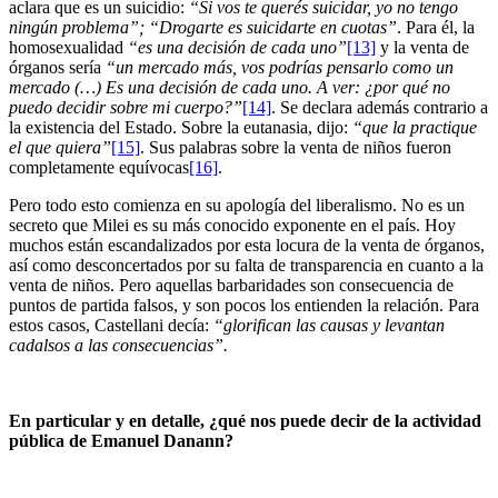
aclara que es un suicidio:
“Si vos te querés suicidar, yo no tengo
ningún problema”; “Drogarte es suicidarte en cuotas”
. Para él, la
homosexualidad
“es una decisión de cada uno”
[13]
y la venta de
órganos sería
“un mercado más, vos podrías pensarlo como un
mercado (…) Es una decisión de cada uno. A ver: ¿por qué no
puedo decidir sobre mi cuerpo?”
[14]
. Se declara además contrario a
la existencia del Estado. Sobre la eutanasia, dijo:
“que la practique
el que quiera”
[15]
. Sus palabras sobre la venta de niños fueron
completamente equívocas
[16]
.
Pero todo esto comienza en su apología del liberalismo. No es un
secreto que Milei es su más conocido exponente en el país. Hoy
muchos están escandalizados por esta locura de la venta de órganos,
así como desconcertados por su falta de transparencia en cuanto a la
venta de niños. Pero aquellas barbaridades son consecuencia de
puntos de partida falsos, y son pocos los entienden la relación. Para
estos casos, Castellani decía:
“glorifican las causas y levantan
cadalsos a las consecuencias”.
En particular y en detalle, ¿qué nos puede decir de la actividad
pública de Emanuel Danann?