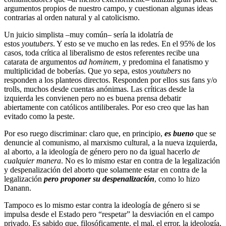
argumentos propios de nuestro campo, y cuestionan algunas ideas
contrarias al orden natural y al catolicismo.
Un juicio simplista –muy común– sería la idolatría de
estos
youtubers
. Y esto se ve mucho en las redes. En el 95% de los
casos, toda crítica al liberalismo de estos referentes recibe una
catarata de argumentos
ad hominem
, y predomina el fanatismo y
multiplicidad de boberías. Que yo sepa, estos
youtubers
no
responden a los planteos directos. Responden por ellos sus fans y/o
trolls, muchos desde cuentas anónimas. Las críticas desde la
izquierda les convienen pero no es buena prensa debatir
abiertamente con católicos antiliberales. Por eso creo que las han
evitado como la peste.
Por eso ruego discriminar: claro que, en principio,
es bueno
que se
denuncie al comunismo, al marxismo cultural, a la nueva izquierda,
al aborto, a la ideología de género pero no da igual hacerlo
de
cualquier manera
. No es lo mismo estar en contra de la legalización
y despenalización del aborto que solamente estar en contra de la
legalización
pero proponer su despenalización
, como lo hizo
Danann.
Tampoco es lo mismo estar contra la ideología de género si se
impulsa desde el Estado pero “respetar” la desviación en el campo
privado. Es sabido que, filosóficamente, el mal, el error, la ideología,