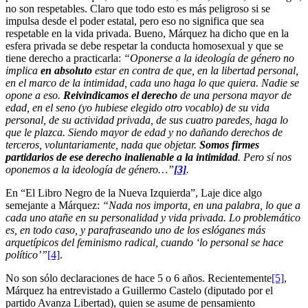
no son respetables. Claro que todo esto es más peligroso si se
impulsa desde el poder estatal, pero eso no significa que sea
respetable en la vida privada. Bueno, Márquez ha dicho que en la
esfera privada se debe respetar la conducta homosexual y que se
tiene derecho a practicarla:
“Oponerse a la ideología de género no
implica
en absoluto
estar en contra de que, en la libertad personal,
en el marco de la intimidad, cada uno haga lo que quiera. Nadie se
opone a eso.
Reivindicamos el derecho
de una persona mayor de
edad, en el seno (yo hubiese elegido otro vocablo) de su vida
personal, de su actividad privada, de sus cuatro paredes, haga lo
que le plazca. Siendo mayor de edad y no dañando derechos de
terceros, voluntariamente, nada que objetar.
Somos firmes
partidarios de ese derecho inalienable a la intimidad
. Pero sí nos
oponemos a la ideología de género…”
[3]
.
En “El Libro Negro de la Nueva Izquierda”, Laje dice algo
semejante a Márquez:
“Nada nos importa, en una palabra, lo que a
cada uno atañe en su personalidad y vida privada. Lo problemático
es, en todo caso, y parafraseando uno de los eslóganes más
arquetípicos del feminismo radical, cuando ‘lo personal se hace
político’”
[4]
.
No son sólo declaraciones de hace 5 o 6 años. Recientemente
[5]
,
Márquez ha entrevistado a Guillermo Castelo (diputado por el
partido Avanza Libertad), quien se asume de pensamiento