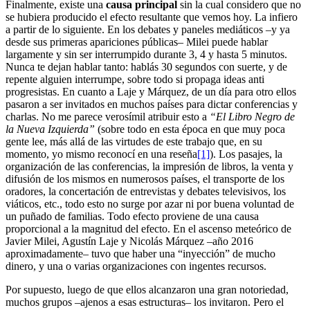
Finalmente, existe una
causa principal
sin la cual considero que no
se hubiera producido el efecto resultante que vemos hoy. La infiero
a partir de lo siguiente. En los debates y paneles mediáticos –y ya
desde sus primeras apariciones públicas– Milei puede hablar
largamente y sin ser interrumpido durante 3, 4 y hasta 5 minutos.
Nunca te dejan hablar tanto: hablás 30 segundos con suerte, y de
repente alguien interrumpe, sobre todo si propaga ideas anti
progresistas. En cuanto a Laje y Márquez, de un día para otro ellos
pasaron a ser invitados en muchos países para dictar conferencias y
charlas. No me parece verosímil atribuir esto a
“El Libro Negro de
la Nueva Izquierda”
(sobre todo en esta época en que muy poca
gente lee, más allá de las virtudes de este trabajo que, en su
momento, yo mismo reconocí en una reseña
[1]
). Los pasajes, la
organización de las conferencias, la impresión de libros, la venta y
difusión de los mismos en numerosos países, el transporte de los
oradores, la concertación de entrevistas y debates televisivos, los
viáticos, etc., todo esto no surge por azar ni por buena voluntad de
un puñado de familias. Todo efecto proviene de una causa
proporcional a la magnitud del efecto. En el ascenso meteórico de
Javier Milei, Agustín Laje y Nicolás Márquez –año 2016
aproximadamente– tuvo que haber una “inyección” de mucho
dinero, y una o varias organizaciones con ingentes recursos.
Por supuesto, luego de que ellos alcanzaron una gran notoriedad,
muchos grupos –ajenos a esas estructuras– los invitaron. Pero el