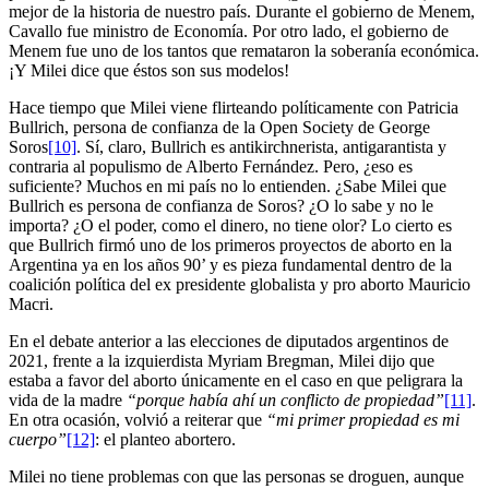
mejor de la historia de nuestro país. Durante el gobierno de Menem,
Cavallo fue ministro de Economía. Por otro lado, el gobierno de
Menem fue uno de los tantos que remataron la soberanía económica.
¡Y Milei dice que éstos son sus modelos!
Hace tiempo que Milei viene flirteando políticamente con Patricia
Bullrich, persona de confianza de la Open Society de George
Soros
[10]
. Sí, claro, Bullrich es antikirchnerista, antigarantista y
contraria al populismo de Alberto Fernández. Pero, ¿eso es
suficiente? Muchos en mi país no lo entienden. ¿Sabe Milei que
Bullrich es persona de confianza de Soros? ¿O lo sabe y no le
importa? ¿O el poder, como el dinero, no tiene olor? Lo cierto es
que Bullrich firmó uno de los primeros proyectos de aborto en la
Argentina ya en los años 90’ y es pieza fundamental dentro de la
coalición política del ex presidente globalista y pro aborto Mauricio
Macri.
En el debate anterior a las elecciones de diputados argentinos de
2021, frente a la izquierdista Myriam Bregman, Milei dijo que
estaba a favor del aborto únicamente en el caso en que peligrara la
vida de la madre
“porque había ahí un conflicto de propiedad”
[11]
.
En otra ocasión, volvió a reiterar que
“mi primer propiedad es mi
cuerpo”
[12]
: el planteo abortero.
Milei no tiene problemas con que las personas se droguen, aunque