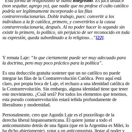
“Esta forma de religiosismo se llama
integrismo
. Es fácil deducir
(non sequitur, agrego yo), que nadie que no profese el culto católico
podría ser legítimamente incorporado a las filas
contrarrevolucionarias. Doble trabajo, pues: convertir a los
individuos a la fe católica, primero, y convertirlos a la causa
contrarrevolucionaria, después. Al no poder hacer lo segundo sin
existir lo primero, lo político, sin perjuicio de ser reconocido en toda
su expresión, queda subordinado a lo religioso…”
[22]
.
Y remata Laje:
“lo que ciertamente puede ser muy adecuado para
la doctrina, pero muy poco práctico para la política”.
Es una deducción gratuita sostener que un no católico no puede
integrar las filas de la Contrarrevolución Católica. Pero aquí está
claro, por propia boca de Laje, el rechazo a una identidad católica de
la Contrarrevolución. Sin embargo, alguna identidad tiene que tener
este movimiento. ¿Cuál será? Por todos los elementos que tenemos,
esta pseudo contrarrevolución estará teñida profundamente de
liberalismo y modernidad.
Personalmente, creo que Agustín Laje es el praxeólogo de la
derecha liberal hispanoamericana. Él quiere juntar a todo el
anticomunismo detrás de una figura (que en la Argentina es Milei, lo
ha dicho abiertamente), votar a un anticomunista, llegar al poder y