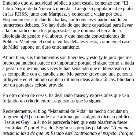
Entiendo que su actividad pública a gran escala comenzó con “El
Libro Negro de la Nueva Izquierda”. Luego su popularidad explotó
en las RRSS, junto con Márquez, y comenzó a viajar por toda
Hispanoamérica dictando charlas, conferencias y participando en
numerosos debates. No hay duda de que tiene capacidad para llevar
a la contradicción a los progresistas, que domina el tema de la
ideología de género y el aborto, y que maneja conocimientos de
Política. Mantiene el control en los debates y esto, como en el caso
de Milei, supone un duro entrenamiento.
Ahora bien, sus fundamentos son liberales, y esto (y te juro que me
preocupa mucho) parece no importarle porque él sigue como si nada
a pesar de que muchas veces le han señalado que el liberalismo no
es compatible con el catolicismo. Me parece grave que una persona
influyente en el mundo católico difunda ideas anticatólicas, blindado
por un paraguas celeste provida.
En otro orden de cosas, ha deslizado frases y expresiones que van
forjando un criterio entre las personas que lo siguen.
Recientemente, el blog “Manantial de Vida” ha hecho circular un
fragmento
[21]
en donde Laje afirma que si alguien dice en público
“Jesús es Gay”, a él no le parecería bien que esta blasfemia fuese
“controlada” por el Estado. Según sus propias palabras:
“A mí me
asusta la idea de que un Estado esté controlando el respeto. Porque