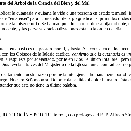
uto del Árbol de la Ciencia del Bien y del Mal
.
plicar la eutanasia y quitarle la vida a una persona en estado terminal,
 de “eutanasia” para –conocedor de la pragmática– suprimir las dudas d
bre de la misericordia. Se ha manipulado la culpa de esa hija doliente,
nocente, y las perversas racionalizaciones están a la orden del día.
s.
ue la eutanasia es un pecado mortal, y basta. Así consta en el document
con los Obispos de la Iglesia católica,
confirmo que la eutanasia es un
la respuesta por adelantado, por fe en Dios –el único Infalible– pero lu
Dios revela a través del Magisterio de la Iglesia nunca contradice –no 
iertamente nuestra razón porque la inteligencia humana tiene por objeto
bargo, Nuestro Señor con su Dolor le da sentido al dolor humano. Esta es 
tender que éste no tiene la última palabra.
E, IDEOLOGÍA Y PODER”, tomo I, con prólogos del R. P. Alfredo Sáe