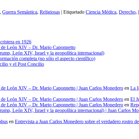
,
Guerra Semántica
,
Religiosas
|
Etiquetado
Ciencia Médica
,
Derecho
,
cristera en 1926
al de León XIV – Dr. Mario Caponnetto
ump, León XIV, Israel y la geopolítica internacional)
ación completa (no sólo el aspecto científico)
cilio y el Post Concilio
al de León XIV – Dr. Mario Caponnetto | Juan Carlos Monedero
en
La I
al de León XIV – Dr. Mario Caponnetto | Juan Carlos Monedero
en
El J
al de León XIV – Dr. Mario Caponnetto | Juan Carlos Monedero
en
Repo
ump, León XIV, Israel y la geopolítica internacional) | Juan Carlos M
phus
en
Entrevista a Juan Carlos Monedero sobre el verdadero rostro d