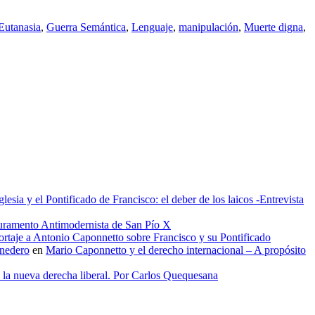
Eutanasia
,
Guerra Semántica
,
Lenguaje
,
manipulación
,
Muerte digna
,
glesia y el Pontificado de Francisco: el deber de los laicos -Entrevista
uramento Antimodernista de San Pío X
rtaje a Antonio Caponnetto sobre Francisco y su Pontificado
onedero
en
Mario Caponnetto y el derecho internacional – A propósito
e la nueva derecha liberal. Por Carlos Quequesana