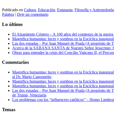
Publicado en
Cultura
,
Educación
,
Eutanasia
,
Filosofía y Antropología
Palabra
|
Deje un comentario
Lo último
El Alzamiento Cristero – A 100 años del comienzo de la guerra 
Magnifica humanitas: luces y sombras en la Encíclica inaugur
Las dos espadas – Por Juan Manuel de Prada (A propósito de Tr
Acerca de la SÁBANA SANTA de Nuestro Señor Jesucristo: form
Obras para entender la crisis del Concilio Vaticano II, el Precon
Comentarios
Magnifica humanitas: luces y sombras en la Encíclica inaugur
al Dr. Mario Caponnetto
Magnifica humanitas: luces y sombras en la Encíclica inaugur
Magnifica humanitas: luces y sombras en la Encíclica inaugur
Las dos espadas – Por Juan Manuel de Prada (A propósito de Tr
de Trump, Venezuela
Los problemas con los “influencers católicos” – Homo Limitro
Temas