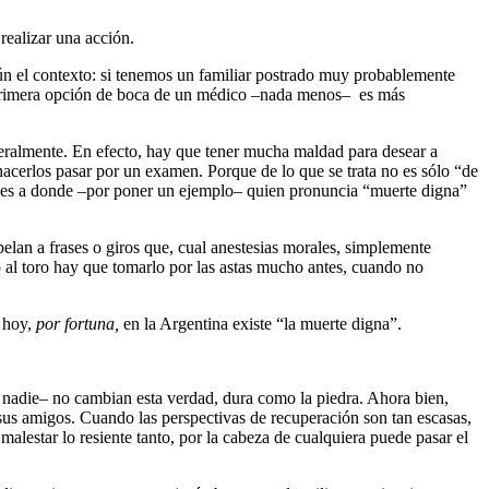
realizar una acción.
gún el contexto: si tenemos un familiar postrado muy probablemente
a primera opción de boca de un médico –nada menos– es más
iteralmente. En efecto, hay que tener mucha maldad para desear a
 hacerlos pasar por un examen. Porque de lo que se trata no es sólo “de
iones a donde –por poner un ejemplo– quien pronuncia “muerte digna”
elan a frases o giros que, cual anestesias morales, simplemente
 al toro hay que tomarlo por las astas mucho antes, cuando no
e hoy,
por fortuna,
en la Argentina existe “la muerte digna”.
a nadie– no cambian esta verdad, dura como la piedra. Ahora bien,
sus amigos. Cuando las perspectivas de recuperación son tan escasas,
alestar lo resiente tanto, por la cabeza de cualquiera puede pasar el