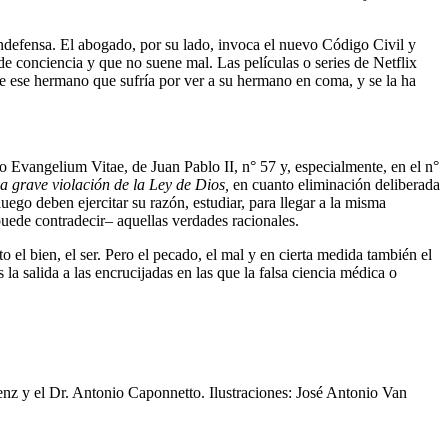
 indefensa. El abogado, por su lado, invoca el nuevo Código Civil y
e conciencia y que no suene mal. Las películas o series de Netflix
 de ese hermano que sufría por ver a su hermano en coma, y se la ha
o Evangelium Vitae, de Juan Pablo II, n° 57 y, especialmente, en el n°
a grave violación de la Ley de Dios,
en cuanto eliminación deliberada
ego deben ejercitar su razón, estudiar, para llegar a la misma
puede contradecir– aquellas verdades racionales.
 el bien, el ser. Pero el pecado, el mal y en cierta medida también el
la salida a las encrucijadas en las que la falsa ciencia médica o
nz y el Dr. Antonio Caponnetto.
Ilustraciones: José Antonio Van