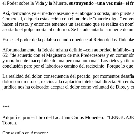
el Poder sobre la Vida y la Muerte,
sustrayendo –una vez más– el fr
Así, deificados ya el médico asesino y el abogado sofista, uno puede a
Comercial, etiqueta esta acción con el molde de “muerte digna” en vez
hacen el resto, y entonces tenemos un asesinato que se realiza en nom
asestado el golpe mortal al enfermo. Se ha adelantado la muerte de un i
Ese es el poder de la palabra cuando obedece al Reino de las Tiniebla
Afortunadamente, la Iglesia misma definió –con autoridad infalible– q
65: “de acuerdo con el Magisterio de mis Predecesores y en comunión 
y moralmente inaceptable de una persona humana”. Los fieles ya tienen 
conclusión pero por el laborioso camino del raciocinio. Porque lo que 
La realidad del dolor, consecuencia del pecado, por momentos desafía c
dolor son un no-ser, reacios a la captación intelectual directa. Sin em
jurídica nos ha colocado: aceptar el dolor como voluntad de Dios, y en
***
Adquirí el primer libro del Lic. Juan Carlos Monedero: “LENGUAJ
Tooren.
Conseguilo en Amazon: