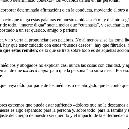
–dado determinado contexto– los vocablos tienen en las personas.
corporar determinada afirmación) o en la conducta, moviendo al otro a 
impacto que tenga estas palabras en nuestros oídos será muy distinto se
ar de todo, “muerte digna” suena mejor que “eutanasia”, y escuchar l
 postrado a un ser querido, amigo o pariente.
r, y no yerra al pronunciar esas palabras. No al menos si se las toma l
ad, hay que tener cuidado con estos “buenos deseos”, hay que filtrarlos,
lo que estas remiten
; de lo que se trata sobre todo es de aquellas acc
médicos y abogados no explican casi nunca las cosas con claridad, y ap
trema– de que
así será mejor
para que la persona “no sufra más”. Por eso
e.
 que haya oído por parte de los médicos o del abogado que le contó qu
olores extremos que pueda estar sufriendo –dolores que no le deseamos 
es es algo espantoso para la persona y, sobre todo, para la familia y 
ste del cuerpo de nuestro ser querido y el impacto de la enfermedad o m