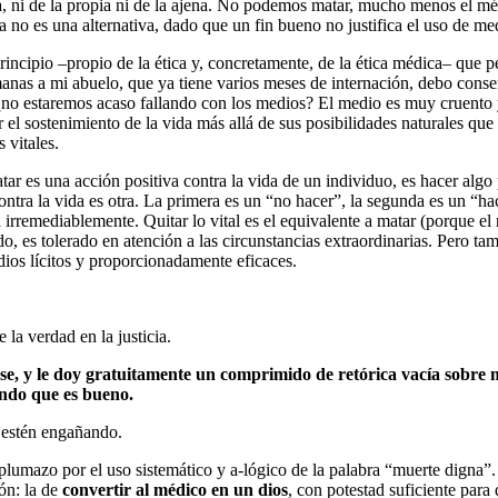
la, ni de la propia ni de la ajena. No podemos matar, mucho menos el mé
 no es una alternativa, dado que un fin bueno no justifica el uso de me
rincipio –propio de la ética y, concretamente, de la ética médica– que pe
manas a mi abuelo, que ya tiene varios meses de internación, debo consent
 ¿no estaremos acaso fallando con los medios? El medio es muy cruento y
rar el sostenimiento de la vida más allá de sus posibilidades naturales q
 vitales.
atar es una acción positiva contra la vida de un individuo, es hacer alg
contra la vida es otra. La primera es un “no hacer”, la segunda es un “
ía irremediablemente. Quitar lo vital es el equivalente a matar (porque e
, es tolerado en atención a las circunstancias extraordinarias. Pero tam
ios lícitos y proporcionadamente eficaces.
e la verdad en la justicia.
se, y le doy gratuitamente un comprimido de retórica vacía sobre 
endo que es bueno.
 estén engañando.
lumazo por el uso sistemático y a-lógico de la palabra “muerte digna”
ón: la de
convertir al médico en un dios
, con potestad suficiente para