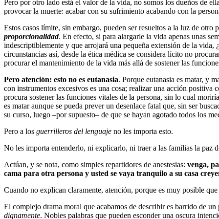
Pero por otro lado está el valor de la vida, no somos los dueños de el
provocar la muerte: acabar con su sufrimiento acabando con la persona
Estos casos límite, sin embargo, pueden ser resueltos a la luz de otro p
proporcionalidad
. En efecto, si para alargarle la vida apenas unas se
indescriptiblemente y que arrojará una pequeña extensión de la vida,
circunstancias así, desde la ética médica se considera lícito no procu
procurar el mantenimiento de la vida más allá de sostener las funciones
Pero atención: esto no es eutanasia
. Porque eutanasia es matar, y m
con instrumentos excesivos es una cosa; realizar una acción positiva 
procura sostener las funciones vitales de la persona, sin lo cual morir
es matar aunque se pueda prever un desenlace fatal que, sin ser buscado
su curso, luego –por supuesto– de que se hayan agotado todos los med
Pero a los
guerrilleros del lenguaje
no les importa esto.
No les importa entenderlo, ni explicarlo, ni traer a las familias la paz d
Actúan, y se nota, como simples repartidores de anestesias:
venga, pa
cama para otra persona y usted se vaya tranquilo a su casa crey
Cuando no explican claramente, atención, porque es muy posible que
El complejo drama moral que acabamos de describir es barrido de un p
dignamente
. Nobles palabras que pueden esconder una oscura intenci