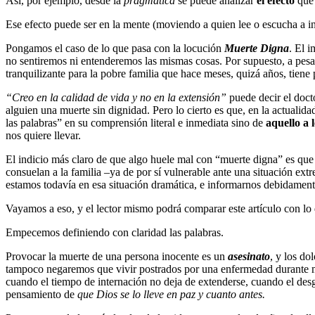
Así, por ejemplo, desde la
pragmática
se puede analizar
el efecto
que 
Ese efecto puede ser en la mente (moviendo a quien lee o escucha a in
Pongamos el caso de lo que pasa con la locución
Muerte Digna
. El 
no sentiremos ni entenderemos las mismas cosas. Por supuesto, a pes
tranquilizante para la pobre familia que hace meses, quizá años, tiene
“Creo en la calidad de vida y no en la extensión”
puede decir el docto
alguien una muerte sin dignidad. Pero lo cierto es que, en la actualid
las palabras” en su comprensión literal e inmediata sino de
aquello a 
nos quiere llevar.
El indicio más claro de que algo huele mal con “muerte digna” es que 
consuelan a la familia –ya de por sí vulnerable ante una situación ex
estamos todavía en esa situación dramática, e informarnos debidament
Vayamos a eso, y el lector mismo podrá comparar este artículo con lo
Empecemos definiendo con claridad las palabras.
Provocar la muerte de una persona inocente es un
asesinato
, y los d
tampoco negaremos que vivir postrados por una enfermedad durante mes
cuando el tiempo de internación no deja de extenderse, cuando el desga
pensamiento de
que Dios se lo lleve en paz y cuanto antes.