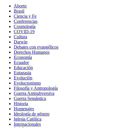
Aborto
Brasil
Ciencia y Fe
Conferencias
Cosmología
COVID-19
Cultura
Darwin
Debates con evangélicos
Derechos Humanos
Economía
Ecuador
Educación
Eutanasia
Evolución
Evolucionismo
Filosofía y Antropología
Guerra Antisubversiva
Guerra Semántica
Historia
Homenajes
Ideología de género
Iglesia Católica
Internacionales