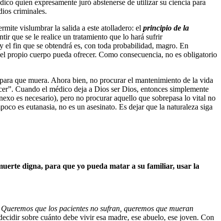
dico quien expresamente juró abstenerse de utilizar su ciencia para
dios criminales.
rmite vislumbrar la salida a este atolladero: el
principio de la
ir que se le realice un tratamiento que lo hará sufrir
 el fin que se obtendrá es, con toda probabilidad, magro. En
ue el propio cuerpo pueda ofrecer. Como consecuencia, no es obligatorio
o para que muera. Ahora bien, no procurar el mantenimiento de la vida
hacer”. Cuando el médico deja a Dios ser Dios, entonces simplemente
l nexo es necesario), pero no procurar aquello que sobrepasa lo vital no
poco es eutanasia, no es un asesinato. Es dejar que la naturaleza siga
muerte digna, para que yo pueda matar a su familiar, usar la
.
Queremos que los pacientes no sufran, queremos que mueran
 decidir sobre cuánto debe vivir esa madre, ese abuelo, ese joven. Con