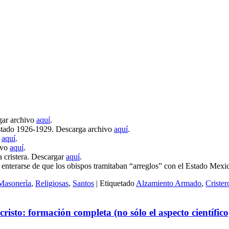
rgar archivo
aquí
.
l Estado 1926-1929. Descarga archivo
aquí
.
o
aquí
.
ivo
aquí
.
 cristera. Descargar
aquí
.
l enterarse de que los obispos tramitaban “arreglos” con el Estado Mex
Masonerìa
,
Religiosas
,
Santos
|
Etiquetado
Alzamiento Armado
,
Crister
to: formación completa (no sólo el aspecto científico