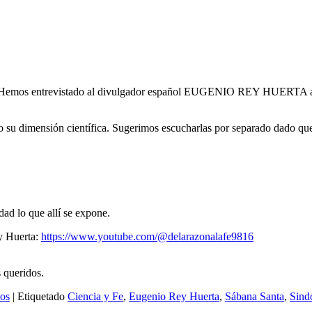
. Hemos entrevistado al divulgador español EUGENIO REY HUERTA al res
o su dimensión científica. Sugerimos escucharlas por separado dado qu
ad lo que allí se expone.
y Huerta:
https://www.youtube.com/@delarazonalafe9816
 queridos.
os
|
Etiquetado
Ciencia y Fe
,
Eugenio Rey Huerta
,
Sábana Santa
,
Sind