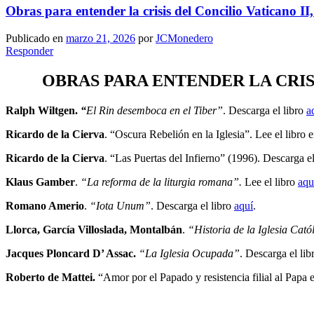
Obras para entender la crisis del Concilio Vaticano II, 
Publicado en
marzo 21, 2026
por
JCMonedero
Responder
OBRAS PARA ENTENDER LA CRISI
Ralph W
iltgen.
“
El Rin desemboca en el Tiber”
.
Descarga el libro
a
Ricardo de la Cierva
. “Oscura Rebelión en la Iglesia”. Lee el libro 
Ricardo de la Cierva
. “Las Puertas del Infierno” (1996). Descarga e
Klaus Gamber
.
“La reforma de la liturgia romana”.
Lee el libro
aqu
Romano Amerio
.
“Iota Unum”
. Descarga el libro
aquí
.
Llorca, García Villoslada, Montalbán
.
“Historia de la Iglesia Cató
Jacques Ploncard D’ Assac.
“La Iglesia Ocupada”
. Descarga el li
Roberto de Mattei.
“Amor por el Papado y resistencia filial al Papa en