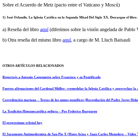
Sobre el Acuerdo de Metz (pacto entre el Vaticano y Moscú)
1) José Orlandis
.
La Iglesia Católica en la Segunda Mitad Del Siglo XX. Descargue el libro
a) Reseña del libro
aquí
(diferimos sobre la visión angelada de Pablo 
b) Otra reseña del mismo libro
aquí
, a cargo de M. Lluch Baixauli
OTROS ARTÍCULOS RELACIONADOS
Reportaje a Antonio Caponnetto sobre Francisco y su Pontificado
Fuertes afirmaciones del Cardenal Müller: «remodelar la Iglesia Católica y aprovechar la 
Corredención mariana – Textos de los sumos pontífices (Recopilación del Padre Jorge Hida
La Tradición Hispanocatólica peligra – Por Federico Ibarguren
El progresismo eclesial hoy
El Juramento Antimodernista de San Pío X (Hugo Ariza y Juan Carlos Monedero – Video 