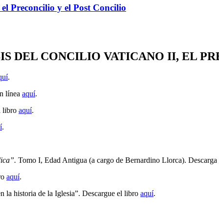
el Preconcilio y el Post Concilio
S DEL CONCILIO VATICANO II, EL P
quí
.
en línea
aquí
.
l libro
aquí
.
í
.
lica”.
Tomo I, Edad Antigua (a cargo de Bernardino Llorca). Descarga 
bro
aquí
.
 la historia de la Iglesia”. Descargue el libro
aquí
.