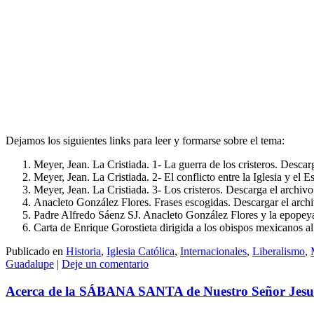
Dejamos los siguientes links para leer y formarse sobre el tema:
Meyer, Jean. La Cristiada. 1- La guerra de los cristeros. Desca
Meyer, Jean. La Cristiada. 2- El conflicto entre la Iglesia y e
Meyer, Jean. La Cristiada. 3- Los cristeros. Descarga el archiv
Anacleto González Flores. Frases escogidas. Descargar el arch
Padre Alfredo Sáenz SJ. Anacleto González Flores y la epopeya
Carta de Enrique Gorostieta dirigida a los obispos mexicanos a
Publicado en
Historia
,
Iglesia Católica
,
Internacionales
,
Liberalismo
,
Guadalupe
|
Deje un comentario
Acerca de la SÁBANA SANTA de Nuestro Señor Jesucris