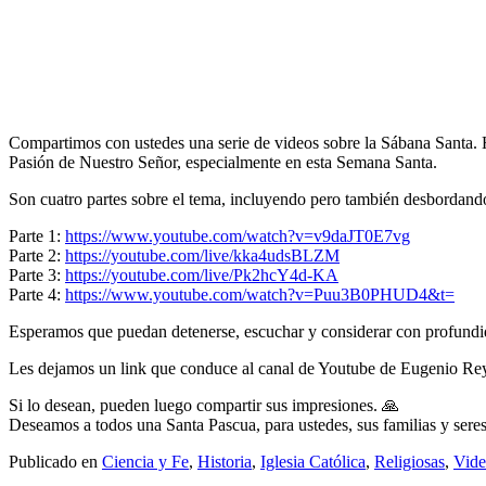
Compartimos con ustedes una serie de videos sobre la Sábana Santa
Pasión de Nuestro Señor, especialmente en esta Semana Santa.
Son cuatro partes sobre el tema, incluyendo pero también desbordand
Parte 1:
https://www.youtube.com/watch?v=v9daJT0E7vg
Parte 2:
https://youtube.com/live/kka4udsBLZM
Parte 3:
https://youtube.com/live/Pk2hcY4d-KA
Parte 4:
https://www.youtube.com/watch?v=Puu3B0PHUD4&t=
Esperamos que puedan detenerse, escuchar y considerar con profundid
Les dejamos un link que conduce al canal de Youtube de Eugenio Re
Si lo desean, pueden luego compartir sus impresiones. 🙏
Deseamos a todos una Santa Pascua, para ustedes, sus familias y seres
Publicado en
Ciencia y Fe
,
Historia
,
Iglesia Católica
,
Religiosas
,
Vide