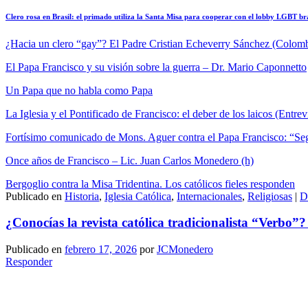
Clero rosa en Brasil: el primado utiliza la Santa Misa para cooperar con el lobby LGBT br
¿Hacia un clero “gay”?
El Padre Cristian Echeverry Sánchez (Colom
El Papa Francisco y su visión sobre la guerra – Dr. Mario Caponnetto
Un Papa que no habla como Papa
La Iglesia y el Pontificado de Francisco: el deber de los laicos (Entre
Fortísimo comunicado de Mons. Aguer contra el Papa Francisco: “Seg
Once años de Francisco – Lic. Juan Carlos Monedero (h)
Bergoglio contra la Misa Tridentina. Los católicos fieles responden
Publicado en
Historia
,
Iglesia Católica
,
Internacionales
,
Religiosas
|
D
¿Conocías la revista católica tradicionalista “Verbo”?
Publicado en
febrero 17, 2026
por
JCMonedero
Responder