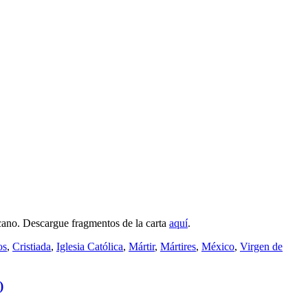
icano. Descargue fragmentos de la carta
aquí
.
os
,
Cristiada
,
Iglesia Católica
,
Mártir
,
Mártires
,
México
,
Virgen de
)