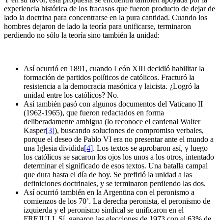
experiencia histórica de los fracasos que fueron producto de dejar de
lado la doctrina para concentrarse en la pura cantidad. Cuando los
hombres dejaron de lado la teoría para unificarse, terminaron
perdiendo no sólo la teoría sino también la unidad:
Así ocurrió en 1891, cuando León XIII decidió habilitar la
formación de partidos políticos de católicos. Fracturó la
resistencia a la democracia masónica y laicista. ¿Logró la
unidad entre los católicos? No.
Así también pasó con algunos documentos del Vaticano II
(1962-1965), que fueron redactados en forma
deliberadamente ambigua (lo reconoce el cardenal Walter
Kasper
[3]
), buscando soluciones de compromiso verbales,
porque el deseo de Pablo VI era no presentar ante el mundo a
una Iglesia dividida
[4]
. Los textos se aprobaron así, y luego
los católicos se sacaron los ojos los unos a los otros, intentado
determinar el significado de esos textos. Una batalla campal
que dura hasta el día de hoy. Se prefirió la unidad a las
definiciones doctrinales, y se terminaron perdiendo las dos.
Así ocurrió también en la Argentina con el peronismo a
comienzos de los 70’. La derecha peronista, el peronismo de
izquierda y el peronismo sindical se unificaron en el
FREJULI. Sí, ganaron las elecciones de 1973 con el 63% de