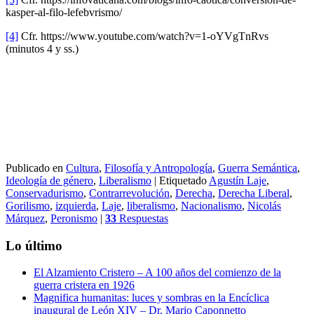
kasper-al-filo-lefebvrismo/
[4]
Cfr. https://www.youtube.com/watch?v=1-oYVgTnRvs
(minutos 4 y ss.)
Publicado en
Cultura
,
Filosofía y Antropología
,
Guerra Semántica
,
Ideología de género
,
Liberalismo
|
Etiquetado
Agustín Laje
,
Conservadurismo
,
Contrarrevolución
,
Derecha
,
Derecha Liberal
,
Gorilismo
,
izquierda
,
Laje
,
liberalismo
,
Nacionalismo
,
Nicolás
Márquez
,
Peronismo
|
33
Respuestas
Lo último
El Alzamiento Cristero – A 100 años del comienzo de la
guerra cristera en 1926
Magnifica humanitas: luces y sombras en la Encíclica
inaugural de León XIV – Dr. Mario Caponnetto