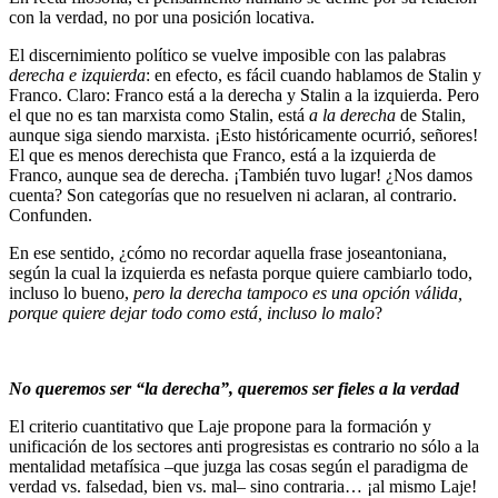
con la verdad, no por una posición locativa.
El discernimiento político se vuelve imposible con las palabras
derecha e izquierda
: en efecto, es fácil cuando hablamos de Stalin y
Franco. Claro: Franco está a la derecha y Stalin a la izquierda. Pero
el que no es tan marxista como Stalin, está
a la derecha
de Stalin,
aunque siga siendo marxista. ¡Esto históricamente ocurrió, señores!
El que es menos derechista que Franco, está a la izquierda de
Franco, aunque sea de derecha. ¡También tuvo lugar! ¿Nos damos
cuenta? Son categorías que no resuelven ni aclaran, al contrario.
Confunden.
En ese sentido, ¿cómo no recordar aquella frase joseantoniana,
según la cual la izquierda es nefasta porque quiere cambiarlo todo,
incluso lo bueno,
pero la derecha tampoco es una opción válida,
porque quiere dejar todo como está, incluso lo malo
?
No queremos ser “la derecha”, queremos ser fieles a la verdad
El criterio cuantitativo que Laje propone para la formación y
unificación de los sectores anti progresistas es contrario no sólo a la
mentalidad metafísica –que juzga las cosas según el paradigma de
verdad vs. falsedad, bien vs. mal– sino contraria… ¡al mismo Laje!