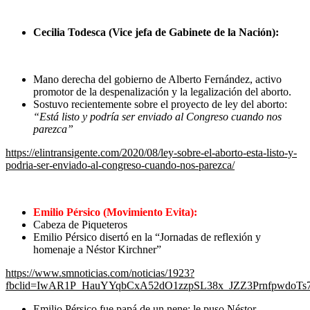
Cecilia Todesca (Vice jefa de Gabinete de la Nación):
Mano derecha del gobierno de Alberto Fernández, activo
promotor de la despenalización y la legalización del aborto.
Sostuvo recientemente sobre el proyecto de ley del aborto:
“Está listo y podría ser enviado al Congreso cuando nos
parezca”
https://elintransigente.com/2020/08/ley-sobre-el-aborto-esta-listo-y-
podria-ser-enviado-al-congreso-cuando-nos-parezca/
Emilio Pérsico (Movimiento Evita):
Cabeza de Piqueteros
Emilio Pérsico disertó en la “Jornadas de reflexión y
homenaje a Néstor Kirchner”
https://www.smnoticias.com/noticias/1923?
fbclid=IwAR1P_HauYYqbCxA52dO1zzpSL38x_JZZ3PrnfpwdoTs
Emilio Pérsico fue papá de un nene; le puso Néstor