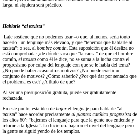
larga, ni siquiera será práctico.
Hablarle “al taxista”
Laje sostiene que no podemos usar –o que, al menos, sería tonto
hacerlo– un lenguaje más elevado, y que “tenemos que hablarle al
taxista”; o sea, al
hombre común
. Esta suposición que él desliza no
está comprobada: ¿de dónde saca que “la causa” de que el hombre
común,
el taxista
como él le dice
,
no se suma a la lucha contra el
progresismo
por culpa del lenguaje con que se le habla del tema
?
¿No puede haber acaso otros motivos? ¿No puede existir un
conjunto de motivos? ¿Cómo saberlo? ¿Por qué dar por sentado que
el problema es ese? ¿A título de qué?
Al ser una presuposición gratuita, puede ser gratuitamente
rechazada.
En este punto, esta idea de
bajar
el lenguaje para hablarle “al
taxista” hace acordar precisamente
al planteo católico-progresista
de
los años 60’: “bajemos el lenguaje para que la gente nos entienda y
retorne a la Iglesia”. Lo hicieron: bajaron el nivel del lenguaje pero
la gente se siguió yendo de los templos.