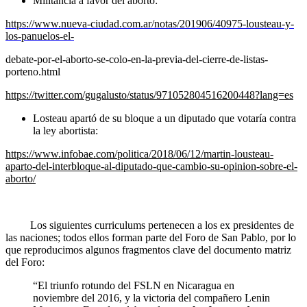
Militancia a favor del aborto:
https://www.nueva-ciudad.com.ar/notas/201906/40975-lousteau-y-
los-panuelos-el-
debate-por-el-aborto-se-colo-en-la-previa-del-cierre-de-listas-
porteno.html
https://twitter.com/gugalusto/status/971052804516200448?lang=es
Losteau apartó de su bloque a un diputado que votaría contra
la ley abortista:
https://www.infobae.com/politica/2018/06/12/martin-lousteau-
aparto-del-interbloque-al-diputado-que-cambio-su-opinion-sobre-el-
aborto/
Los siguientes curriculums pertenecen a los ex presidentes de
las naciones; todos ellos forman parte del Foro de San Pablo, por lo
que reproducimos algunos fragmentos clave del documento matriz
del Foro:
“El triunfo rotundo del FSLN en Nicaragua en
noviembre del 2016, y la victoria del compañero Lenin