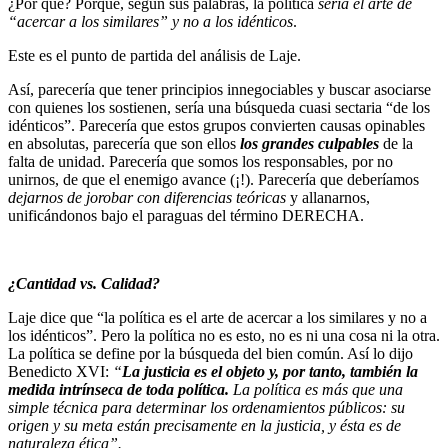
¿Por qué? Porque, según sus palabras, la política
sería
el arte de
“acercar a los similares” y no a los idénticos
.
Este es el punto de partida del análisis de Laje.
Así, parecería que tener principios innegociables y buscar asociarse
con quienes los sostienen, sería una búsqueda cuasi sectaria “de los
idénticos”. Parecería que estos grupos convierten causas opinables
en absolutas, parecería que son ellos
los grandes culpables
de la
falta de unidad. Parecería que somos los responsables, por no
unirnos, de que el enemigo avance (¡!). Parecería que deberíamos
dejarnos de jorobar con diferencias teóricas
y allanarnos,
unificándonos bajo el paraguas del término DERECHA.
¿Cantidad vs. Calidad?
Laje dice que “la política es el arte de acercar a los similares y no a
los idénticos”. Pero la política no es esto, no es ni una cosa ni la otra.
La política se define por la búsqueda del bien común. Así lo dijo
Benedicto XVI:
“
La justicia es el objeto y, por tanto, también la
medida intrínseca de toda política.
La política es más que una
simple técnica para determinar los ordenamientos públicos: su
origen y su meta están precisamente en la justicia, y ésta es de
naturaleza ética”.