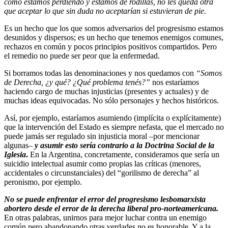
como estamos perdiendo y estamos de rodillas, no les queda otra
que aceptar lo que sin duda no aceptarían si estuvieran de pie.
Es un hecho que los que somos adversarios del progresismo estamos
desunidos y dispersos; es un hecho que tenemos enemigos comunes,
rechazos en común y pocos principios positivos compartidos. Pero
el remedio no puede ser peor que la enfermedad.
Si borramos todas las denominaciones y nos quedamos con
“Somos
de Derecha, ¿y qué? ¿Qué problema tenés?”
nos estaríamos
haciendo cargo de muchas injusticias (presentes y actuales) y de
muchas ideas equivocadas. No sólo personajes y hechos históricos.
Así, por ejemplo, estaríamos asumiendo (implícita o explícitamente)
que la intervención del Estado es siempre nefasta, que el mercado no
puede jamás ser regulado sin injusticia moral –por mencionar
algunas–
y asumir esto sería contrario a la Doctrina Social de la
Iglesia
.
En la Argentina, concretamente, consideramos que sería un
suicidio intelectual asumir como propias las críticas (menores,
accidentales o circunstanciales) del “gorilismo de derecha” al
peronismo, por ejemplo.
No se puede enfrentar el error del progresismo lesbomarxista
abortero desde el error de la derecha liberal pro-norteamericana.
En otras palabras, unirnos para mejor luchar contra un enemigo
común pero abandonando otras verdades no es honorable. Y a la