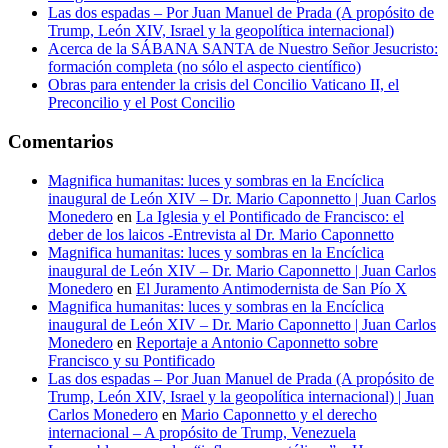
Las dos espadas – Por Juan Manuel de Prada (A propósito de
Trump, León XIV, Israel y la geopolítica internacional)
Acerca de la SÁBANA SANTA de Nuestro Señor Jesucristo:
formación completa (no sólo el aspecto científico)
Obras para entender la crisis del Concilio Vaticano II, el
Preconcilio y el Post Concilio
Comentarios
Magnifica humanitas: luces y sombras en la Encíclica
inaugural de León XIV – Dr. Mario Caponnetto | Juan Carlos
Monedero
en
La Iglesia y el Pontificado de Francisco: el
deber de los laicos -Entrevista al Dr. Mario Caponnetto
Magnifica humanitas: luces y sombras en la Encíclica
inaugural de León XIV – Dr. Mario Caponnetto | Juan Carlos
Monedero
en
El Juramento Antimodernista de San Pío X
Magnifica humanitas: luces y sombras en la Encíclica
inaugural de León XIV – Dr. Mario Caponnetto | Juan Carlos
Monedero
en
Reportaje a Antonio Caponnetto sobre
Francisco y su Pontificado
Las dos espadas – Por Juan Manuel de Prada (A propósito de
Trump, León XIV, Israel y la geopolítica internacional) | Juan
Carlos Monedero
en
Mario Caponnetto y el derecho
internacional – A propósito de Trump, Venezuela