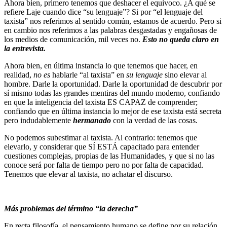
Ahora bien, primero tenemos que deshacer el equívoco. ¿A qué se
refiere Laje cuando dice “su lenguaje”? Si por “el lenguaje del
taxista” nos referimos al sentido común, estamos de acuerdo. Pero si
en cambio nos referimos a las palabras desgastadas y engañosas de
los medios de comunicación, mil veces no.
Esto no queda claro en
la entrevista.
Ahora bien, en última instancia lo que tenemos que hacer, en
realidad,
no es
hablarle “al taxista” en
su lenguaje
sino elevar al
hombre. Darle la oportunidad. Darle la oportunidad de descubrir por
sí mismo todas las grandes mentiras del mundo moderno, confiando
en que la inteligencia del taxista ES CAPAZ de comprender;
confiando que en última instancia lo mejor de ese taxista está secreta
pero indudablemente
hermanado
con la verdad de las cosas.
No podemos subestimar al taxista. Al contrario: tenemos que
elevarlo, y considerar que SÍ ESTÁ capacitado para entender
cuestiones complejas, propias de las Humanidades, y que si no las
conoce será por falta de tiempo pero no por falta de capacidad.
Tenemos que elevar al taxista, no achatar el discurso.
Más problemas del término “la derecha”
En recta filosofía, el pensamiento humano se define por su relación