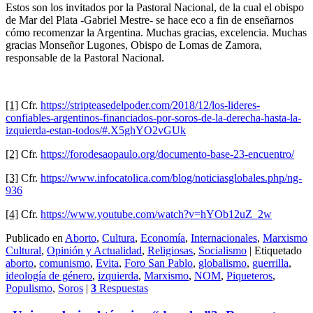
Estos son los invitados por la Pastoral Nacional, de la cual el obispo
de Mar del Plata -Gabriel Mestre- se hace eco a fin de enseñarnos
cómo recomenzar la Argentina. Muchas gracias, excelencia. Muchas
gracias Monseñor Lugones, Obispo de Lomas de Zamora,
responsable de la Pastoral Nacional.
[1]
Cfr.
https://stripteasedelpoder.com/2018/12/los-lideres-
confiables-argentinos-financiados-por-soros-de-la-derecha-hasta-la-
izquierda-estan-todos/#.X5ghYO2vGUk
[2]
Cfr.
https://forodesaopaulo.org/documento-base-23-encuentro/
[3]
Cfr.
https://www.infocatolica.com/blog/noticiasglobales.php/ng-
936
[4]
Cfr.
https://www.youtube.com/watch?v=hYOb12uZ_2w
Publicado en
Aborto
,
Cultura
,
Economía
,
Internacionales
,
Marxismo
Cultural
,
Opinión y Actualidad
,
Religiosas
,
Socialismo
|
Etiquetado
aborto
,
comunismo
,
Evita
,
Foro San Pablo
,
globalismo
,
guerrilla
,
ideología de género
,
izquierda
,
Marxismo
,
NOM
,
Piqueteros
,
Populismo
,
Soros
|
3
Respuestas