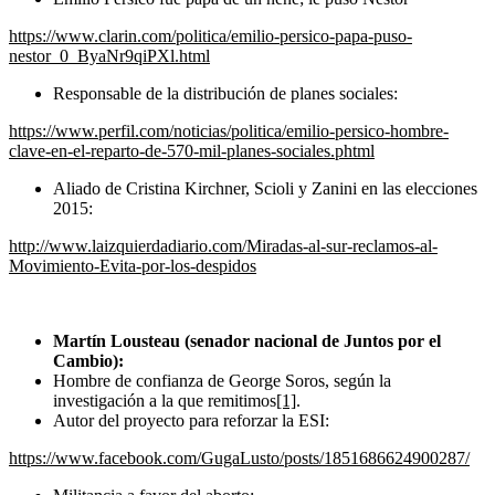
https://www.clarin.com/politica/emilio-persico-papa-puso-
nestor_0_ByaNr9qiPXl.html
Responsable de la distribución de planes sociales:
https://www.perfil.com/noticias/politica/emilio-persico-hombre-
clave-en-el-reparto-de-570-mil-planes-sociales.phtml
Aliado de Cristina Kirchner, Scioli y Zanini en las elecciones
2015:
http://www.laizquierdadiario.com/Miradas-al-sur-reclamos-al-
Movimiento-Evita-por-los-despidos
Martín Lousteau (senador nacional de Juntos por el
Cambio):
Hombre de confianza de George Soros, según la
investigación a la que remitimos
[1]
.
Autor del proyecto para reforzar la ESI:
https://www.facebook.com/GugaLusto/posts/1851686624900287/