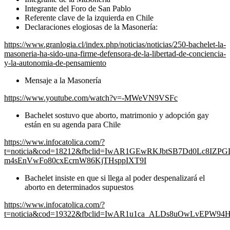
Integrante del Foro de San Pablo
Referente clave de la izquierda en Chile
Declaraciones elogiosas de la Masonería:
https://www.granlogia.cl/index.php/noticias/noticias/250-bachelet-la-
masoneria-ha-sido-una-firme-defensora-de-la-libertad-de-conciencia-
y-la-autonomia-de-pensamiento
Mensaje a la Masonería
https://www.youtube.com/watch?v=-MWeVN9VSFc
Bachelet sostuvo que aborto, matrimonio y adopción gay
están en su agenda para Chile
https://www.infocatolica.com/?
t=noticia&cod=18212&fbclid=IwAR1GEwRKJbtSB7Dd0Lc8IZPG
m4sEnVwFo80cxEcrnW86KjTHsppIXT9I
Bachelet insiste en que si llega al poder despenalizará el
aborto en determinados supuestos
https://www.infocatolica.com/?
t=noticia&cod=19322&fbclid=IwAR1u1ca_ALDs8uOwLvEPW