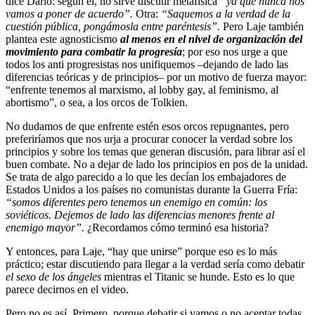
dice Darío: según él, no sirve discutir metafísica
“ya que nunca nos
vamos a poner de acuerdo”.
Otra:
“Saquemos a la verdad de la
cuestión pública, pongámosla entre paréntesis”.
Pero Laje también
plantea este agnosticismo
al menos en el nivel de organización del
movimiento para combatir la progresía
; por eso nos urge a que
todos los anti progresistas nos unifiquemos –dejando de lado las
diferencias teóricas y de principios– por un motivo de fuerza mayor:
“enfrente tenemos al marxismo, al lobby gay, al feminismo, al
abortismo”, o sea, a los orcos de Tolkien.
No dudamos de que enfrente estén esos orcos repugnantes, pero
preferiríamos que nos urja a procurar conocer la verdad sobre los
principios y sobre los temas que generan discusión, para librar así el
buen combate. No a dejar de lado los principios en pos de la unidad.
Se trata de algo parecido a lo que les decían los embajadores de
Estados Unidos a los países no comunistas durante la Guerra Fría:
“somos diferentes pero tenemos un enemigo en común: los
soviéticos. Dejemos de lado las diferencias menores frente al
enemigo mayor”.
¿Recordamos cómo terminó esa historia?
Y entonces, para Laje, “hay que unirse” porque eso es lo más
práctico; estar discutiendo para llegar a la verdad sería como debatir
el sexo de los ángeles
mientras el Titanic se hunde. Esto es lo que
parece decirnos en el video.
Pero no es así. Primero, porque debatir si vamos o no aceptar todas