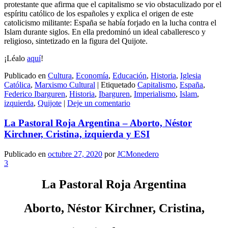
protestante que afirma que el capitalismo se vio obstaculizado por el
espíritu católico de los españoles y explica el origen de este
catolicismo militante: España se había forjado en la lucha contra el
Islam durante siglos. En ella predominó un ideal caballeresco y
religioso, sintetizado en la figura del Quijote.
¡Léalo
aquí
!
Publicado en
Cultura
,
Economía
,
Educación
,
Historia
,
Iglesia
Católica
,
Marxismo Cultural
|
Etiquetado
Capitalismo
,
España
,
Federico Ibarguren
,
Historia
,
Ibarguren
,
Imperialismo
,
Islam
,
izquierda
,
Quijote
|
Deje un comentario
La Pastoral Roja Argentina – Aborto, Néstor
Kirchner, Cristina, izquierda y ESI
Publicado en
octubre 27, 2020
por
JCMonedero
3
La Pastoral Roja Argentina
Aborto, Néstor Kirchner,
Cristina,