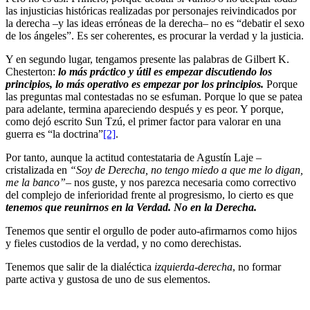
las injusticias históricas realizadas por personajes reivindicados por
la derecha –y las ideas erróneas de la derecha– no es “debatir el sexo
de los ángeles”. Es ser coherentes, es procurar la verdad y la justicia.
Y en segundo lugar, tengamos presente las palabras de Gilbert K.
Chesterton:
lo más práctico y útil es empezar discutiendo los
principios, lo más operativo es empezar por los principios.
Porque
las preguntas mal contestadas no se esfuman. Porque lo que se patea
para adelante, termina apareciendo después y es peor. Y porque,
como dejó escrito Sun Tzú, el primer factor para valorar en una
guerra es “la doctrina”
[2]
.
Por tanto, aunque la actitud contestataria de Agustín Laje –
cristalizada en
“Soy de Derecha, no tengo miedo a que me lo digan,
me la banco”–
nos guste, y nos parezca necesaria como correctivo
del complejo de inferioridad frente al progresismo, lo cierto es que
tenemos que reunirnos en la Verdad. No en la Derecha.
Tenemos que sentir el orgullo de poder auto-afirmarnos como hijos
y fieles custodios de la verdad, y no como derechistas.
Tenemos que salir de la dialéctica
izquierda-derecha
, no formar
parte activa y gustosa de uno de sus elementos.