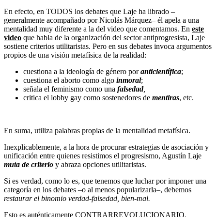
En efecto, en TODOS los debates que Laje ha librado –
generalmente acompañado por Nicolás Márquez– él apela a una
mentalidad muy diferente a la del video que comentamos. En
este
video
que habla de la organización del sector antiprogresista, Laje
sostiene criterios utilitaristas. Pero en sus debates invoca argumentos
propios de una visión metafísica de la realidad:
cuestiona a la ideología de género por
anticientífica
;
cuestiona el aborto como algo
inmoral
;
señala el feminismo como una
falsedad
,
critica el lobby gay como sostenedores de
mentiras
, etc.
En suma, utiliza palabras propias de la mentalidad metafísica.
Inexplicablemente, a la hora de procurar estrategias de asociación y
unificación entre quienes resistimos el progresismo, Agustín Laje
muta de criterio
y abraza opciones utilitaristas.
Si es verdad, como lo es, que tenemos que luchar por imponer una
categoría en los debates –o al menos popularizarla–, debemos
restaurar el binomio verdad-falsedad, bien-mal.
Esto es auténticamente CONTRARREVOLUCIONARIO.