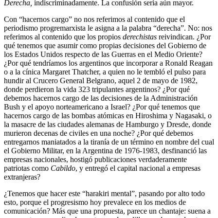
Derecha,
indiscriminadamente. La confusión sería aún mayor.
Con “hacernos cargo” no nos referimos al contenido que el
periodismo progremarxista le asigna a la palabra “derecha”. No: nos
referimos al contenido que los propios
derechistas
reivindican. ¿Por
qué tenemos que asumir como propias decisiones del Gobierno de
los Estados Unidos respecto de las Guerras en el Medio Oriente?
¿Por qué tendríamos los argentinos que incorporar a Ronald Reagan
o a la cínica Margaret Thatcher, a quien no le tembló el pulso para
hundir al Crucero General Belgrano, aquel 2 de mayo de 1982,
donde perdieron la vida 323 tripulantes argentinos? ¿Por qué
debemos hacernos cargo de las decisiones de la Administración
Bush y el apoyo norteamericano a Israel? ¿Por qué tenemos que
hacernos cargo de las bombas atómicas en Hiroshima y Nagasaki, o
la masacre de las ciudades alemanas de Hamburgo y Dresde, donde
murieron decenas de civiles en una noche? ¿Por qué debemos
entregarnos maniatados a la tiranía de un término en nombre del cual
el Gobierno Militar, en la Argentina de 1976-1983, desfinanció las
empresas nacionales, hostigó publicaciones verdaderamente
patriotas como
Cabildo
, y entregó el capital nacional a empresas
extranjeras?
¿Tenemos que hacer este “harakiri mental”, pasando por alto todo
esto, porque el progresismo hoy prevalece en los medios de
comunicación? Más que una propuesta, parece un chantaje: suena a