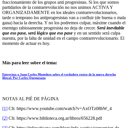
fraccionamiento de los grupos anti progresistas. Si los que somos
partidarios de la contrarrevolución no nos unimos ACTIVA Y
ORGANIZADAMENTE en los ideales contrarrevolucionarios,
tarde o temprano los antiprogresistas van a confluir (de buena o mala
gana) hacia la derecha. Y no los podremos culpar, máxime cuando el
enemigo rabiosamente progresista no deja de crecer.
Será inevitable
que eso pase, será lógico que eso pase
y en un sentido será culpa
nuestra, por la falta de unidad en el campo contrarrevolucionario. El
momento de actuar es hoy.
Más para leer sobre el tema:
Entrevista a Juan Carlos Monedero sobre el verdadero rostro de la nueva derecha
liberal. Por Carlos Quequesana
NOTAS AL PIÉ DE PÁGINA
[1]
Cfr. https://www.youtube.com/watch?v=AxOTz08hW_4
[2]
Cfr. https://www.biblioteca.org.ar/libros/656228.pdf
[3]
Cfr. https://infovaticana.com/blogs/info-caotica/conversion-de-