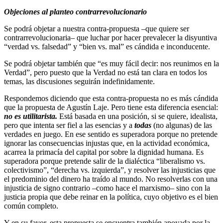
Objeciones al planteo contrarrevolucionario
Se podrá objetar a nuestra contra-propuesta –que quiere ser
contrarrevolucionaria– que luchar por hacer prevalecer la disyuntiva
“verdad vs. falsedad” y “bien vs. mal” es cándida e inconducente.
Se podrá objetar también que “es muy fácil decir: nos reunimos en la
Verdad”, pero puesto que la Verdad no está tan clara en todos los
temas, las discusiones seguirán indefinidamente.
Respondemos diciendo que esta contra-propuesta no es más cándida
que la propuesta de Agustín Laje. Pero tiene esta diferencia esencial:
no es utilitarista.
Está basada en una posición, si se quiere, idealista,
pero que intenta ser fiel a las esencias y a
todas
(no algunas) de las
verdades en juego. En ese sentido es superadora porque no pretende
ignorar las consecuencias injustas que, en la actividad económica,
acarrea la primacía del capital por sobre la dignidad humana. Es
superadora porque pretende salir de la dialéctica “liberalismo vs.
colectivismo”, “derecha vs. izquierda”, y resolver las injusticias que
el predominio del dinero ha traído al mundo. No resolverlas con una
injusticia de signo contrario –como hace el marxismo– sino con la
justicia propia que debe reinar en la política, cuyo objetivo es el bien
común completo.
Y en su favor, esta propuesta se encuentra también apoyada por la