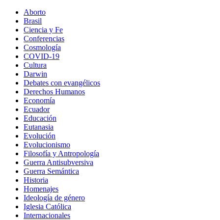
Aborto
Brasil
Ciencia y Fe
Conferencias
Cosmología
COVID-19
Cultura
Darwin
Debates con evangélicos
Derechos Humanos
Economía
Ecuador
Educación
Eutanasia
Evolución
Evolucionismo
Filosofía y Antropología
Guerra Antisubversiva
Guerra Semántica
Historia
Homenajes
Ideología de género
Iglesia Católica
Internacionales