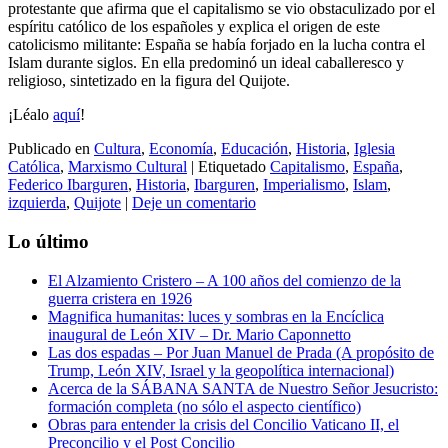
protestante que afirma que el capitalismo se vio obstaculizado por el
espíritu católico de los españoles y explica el origen de este
catolicismo militante: España se había forjado en la lucha contra el
Islam durante siglos. En ella predominó un ideal caballeresco y
religioso, sintetizado en la figura del Quijote.
¡Léalo
aquí
!
Publicado en
Cultura
,
Economía
,
Educación
,
Historia
,
Iglesia
Católica
,
Marxismo Cultural
|
Etiquetado
Capitalismo
,
España
,
Federico Ibarguren
,
Historia
,
Ibarguren
,
Imperialismo
,
Islam
,
izquierda
,
Quijote
|
Deje un comentario
Lo último
El Alzamiento Cristero – A 100 años del comienzo de la
guerra cristera en 1926
Magnifica humanitas: luces y sombras en la Encíclica
inaugural de León XIV – Dr. Mario Caponnetto
Las dos espadas – Por Juan Manuel de Prada (A propósito de
Trump, León XIV, Israel y la geopolítica internacional)
Acerca de la SÁBANA SANTA de Nuestro Señor Jesucristo:
formación completa (no sólo el aspecto científico)
Obras para entender la crisis del Concilio Vaticano II, el
Preconcilio y el Post Concilio