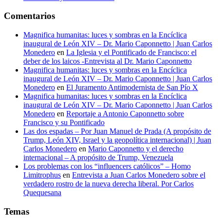
Comentarios
Magnifica humanitas: luces y sombras en la Encíclica
inaugural de León XIV – Dr. Mario Caponnetto | Juan Carlos
Monedero
en
La Iglesia y el Pontificado de Francisco: el
deber de los laicos -Entrevista al Dr. Mario Caponnetto
Magnifica humanitas: luces y sombras en la Encíclica
inaugural de León XIV – Dr. Mario Caponnetto | Juan Carlos
Monedero
en
El Juramento Antimodernista de San Pío X
Magnifica humanitas: luces y sombras en la Encíclica
inaugural de León XIV – Dr. Mario Caponnetto | Juan Carlos
Monedero
en
Reportaje a Antonio Caponnetto sobre
Francisco y su Pontificado
Las dos espadas – Por Juan Manuel de Prada (A propósito de
Trump, León XIV, Israel y la geopolítica internacional) | Juan
Carlos Monedero
en
Mario Caponnetto y el derecho
internacional – A propósito de Trump, Venezuela
Los problemas con los “influencers católicos” – Homo
Limitrophus
en
Entrevista a Juan Carlos Monedero sobre el
verdadero rostro de la nueva derecha liberal. Por Carlos
Quequesana
Temas