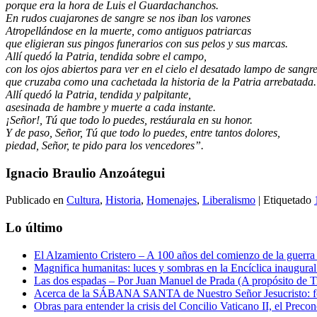
porque era la hora de Luis el Guardachanchos.
En rudos cuajarones de sangre se nos iban los varones
Atropellándose en la muerte, como antiguos patriarcas
que eligieran sus pingos funerarios con sus pelos y sus marcas.
Allí quedó la Patria, tendida sobre el campo,
con los ojos abiertos para ver en el cielo el desatado lampo de sangr
que cruzaba como una cachetada la historia de la Patria arrebatada.
Allí quedó la Patria, tendida y palpitante,
asesinada de hambre y muerte a cada instante.
¡Señor!, Tú que todo lo puedes, restáurala en su honor.
Y de paso, Señor, Tú que todo lo puedes, entre tantos dolores,
piedad, Señor, te pido para los vencedores”.
Ignacio Braulio Anzoátegui
Publicado en
Cultura
,
Historia
,
Homenajes
,
Liberalismo
|
Etiquetado
Lo último
El Alzamiento Cristero – A 100 años del comienzo de la guerra 
Magnifica humanitas: luces y sombras en la Encíclica inaugur
Las dos espadas – Por Juan Manuel de Prada (A propósito de Tr
Acerca de la SÁBANA SANTA de Nuestro Señor Jesucristo: form
Obras para entender la crisis del Concilio Vaticano II, el Precon