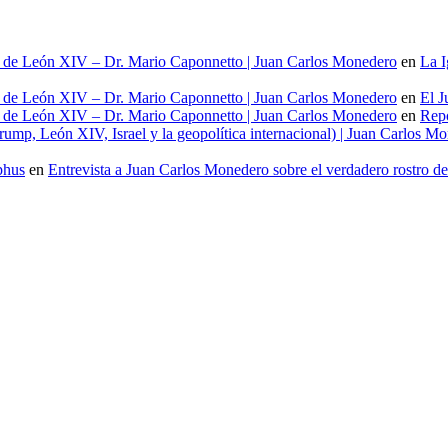
al de León XIV – Dr. Mario Caponnetto | Juan Carlos Monedero
en
La I
al de León XIV – Dr. Mario Caponnetto | Juan Carlos Monedero
en
El J
al de León XIV – Dr. Mario Caponnetto | Juan Carlos Monedero
en
Repo
ump, León XIV, Israel y la geopolítica internacional) | Juan Carlos M
phus
en
Entrevista a Juan Carlos Monedero sobre el verdadero rostro d