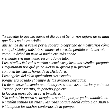
“Y sucedió lo que sucedería el día que el Señor nos dejara de su man
que Dios no fuera criollo,
que se nos diera vuelta por el soberano capricho de mostrarnos cómo
con qué sístole y diástole se mueve el corazón perdido en la derrota.
como un árbol sin fruto la noche era más noche
y el llanto era más llanto recamado de luto.
Las estrellas federales morían silenciosas y las altas estrellas pregunt
Preguntaban por qué ya no lucían su gracia y su frescura
como en las claras horas de la Dictadura.
Los ángeles del cielo quebraban sus espadas
porque era pasado el tiempo de las grandes patriadas:
La de meterse haciendo remolinos y eses entre los unitarios y entre lo
Tocada, por escarnio, de poncho y galera,
la facción mostraba su cara brasilera.
Y la calandria patria se acogía en su nido, porque ya la calandria no 
Ni tenían sentido las risas y las rosas porque había caído Don Juan
Ni tampoco los anchos contornos de la pampa,