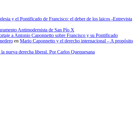
glesia y el Pontificado de Francisco: el deber de los laicos -Entrevista
uramento Antimodernista de San Pío X
rtaje a Antonio Caponnetto sobre Francisco y su Pontificado
onedero
en
Mario Caponnetto y el derecho internacional – A propósito
e la nueva derecha liberal. Por Carlos Quequesana