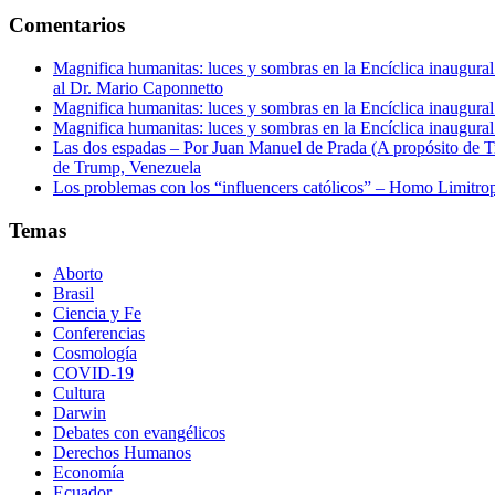
Comentarios
Magnifica humanitas: luces y sombras en la Encíclica inaugur
al Dr. Mario Caponnetto
Magnifica humanitas: luces y sombras en la Encíclica inaugur
Magnifica humanitas: luces y sombras en la Encíclica inaugur
Las dos espadas – Por Juan Manuel de Prada (A propósito de Tr
de Trump, Venezuela
Los problemas con los “influencers católicos” – Homo Limitro
Temas
Aborto
Brasil
Ciencia y Fe
Conferencias
Cosmología
COVID-19
Cultura
Darwin
Debates con evangélicos
Derechos Humanos
Economía
Ecuador