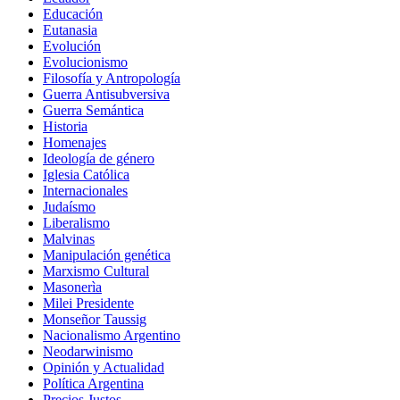
Educación
Eutanasia
Evolución
Evolucionismo
Filosofía y Antropología
Guerra Antisubversiva
Guerra Semántica
Historia
Homenajes
Ideología de género
Iglesia Católica
Internacionales
Judaísmo
Liberalismo
Malvinas
Manipulación genética
Marxismo Cultural
Masonerìa
Milei Presidente
Monseñor Taussig
Nacionalismo Argentino
Neodarwinismo
Opinión y Actualidad
Política Argentina
Precios Justos