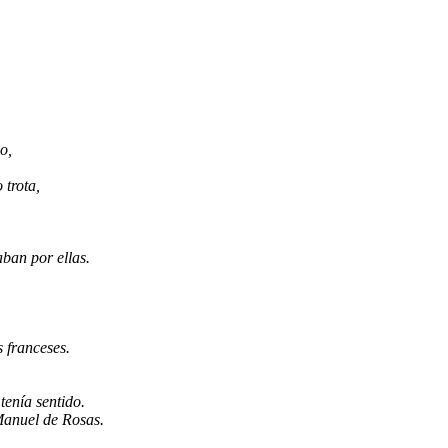
o,
 trota,
aban por ellas.
s franceses.
tenía sentido.
 Manuel de Rosas.