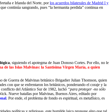
retaña e Irlanda del Norte, por
los acuerdos bilaterales de Madrid I y
a que continúa sangrando, pues “la hermanita perdida” continua en
lógica
, siguiendo el apotegma de Juan Donoso Cortes. Por ello, no le
na de las Islas Malvinas: la Santísima Virgen María, a quien
no de Guerra de Malvinas británico Brigadier Julian Thomson, quien
ades con que se enfrentaron los británicos, ponderando el coraje y la
 conflicto del Atlántico Sur de 1982, luchó
“para proteger -no sólo
k. Nueve batallas por Malvinas, Buenos Aires, editado por
onal
. Por ende, el problema de fondo es espiritual, es metafísico, es
idades políticas y religiosas, este humilde laico propone algo que tal