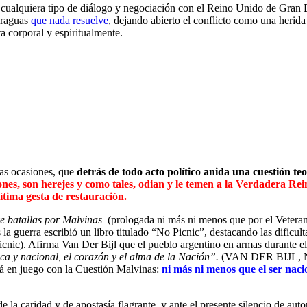
 cualquiera tipo de diálogo y negociación con el Reino Unido de Gran B
araguas
que nada resuelve
, dejando abierto el conflicto como una herid
a corporal y espiritualmente.
as ocasiones, que
detrás de todo acto político anida una cuestión teo
ones, son herejes y como tales, odian y le temen a la Verdadera Rei
tima gesta de restauración.
e batallas por Malvinas
(prologada ni más ni menos que por el Vetera
la guerra escribió un libro titulado “No Picnic”, destacando las dificult
cnic). Afirma Van Der Bijl que el pueblo argentino en armas durante el
tica y nacional, el corazón y el alma de la Nación”.
(VAN DER BIJL, Nic
tá en juego con la Cuestión Malvinas:
ni más ni menos que el ser naci
 la caridad y de apostasía flagrante, y ante el presente silencio de autor