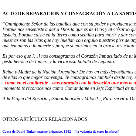
ACTO DE REPARACIÓN Y CONSAGRACIÓN A LA SANTIS
“Omnipotente Señor de las batallas que con su poder y providencia ere
Porque nos enseñaste a dar a Dios lo que es de Dios y al César lo qu
justicia. Porque caíste en la tierra como semilla para morir y dar co
nuestras son las islas que hoy huellan con orgullo nuestros pies de 
que temamos a la muerte y porque si morimos en tu gracia resucitare
Es por eso que […] nos consagramos al Corazón Inmaculado de tu Mad
gesta heroica de Liniers y la victoriosa batalla de Lepanto.
Reina y Madre de la Nación Argentina: De hoy en más depositamos en 
de ellas lo que mejor convenga. Te consagramos también desde hoy est
–como en el continente– seas honrada con la devoción que más te 
momento te reconocemos como Comandante en Jefe Espiritual de nuestr
A la Virgen del Rosario ¡¡Subordinación y Valor!! ¡¡Para servir a Dio
OTROS ARTÍCULOS RELACIONADOS
Carta de David Tinker, marine británico, 1982 – “la valentía de estos hombres”