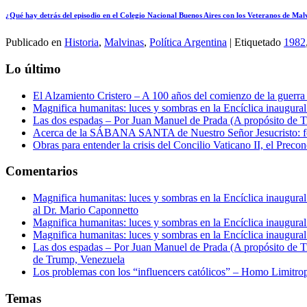
¿Qué hay detrás del episodio en el Colegio Nacional Buenos Aires con los Veteranos de Mal
Publicado en
Historia
,
Malvinas
,
Política Argentina
|
Etiquetado
1982
Lo último
El Alzamiento Cristero – A 100 años del comienzo de la guerra 
Magnifica humanitas: luces y sombras en la Encíclica inaugur
Las dos espadas – Por Juan Manuel de Prada (A propósito de Tr
Acerca de la SÁBANA SANTA de Nuestro Señor Jesucristo: form
Obras para entender la crisis del Concilio Vaticano II, el Precon
Comentarios
Magnifica humanitas: luces y sombras en la Encíclica inaugur
al Dr. Mario Caponnetto
Magnifica humanitas: luces y sombras en la Encíclica inaugur
Magnifica humanitas: luces y sombras en la Encíclica inaugur
Las dos espadas – Por Juan Manuel de Prada (A propósito de Tr
de Trump, Venezuela
Los problemas con los “influencers católicos” – Homo Limitro
Temas