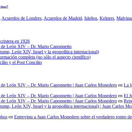
vinas?
,
Acuerdos de Londres
,
Acuerdos de Madrid
,
Isleños
,
Kelpers
,
Malvina
cristera en 1926
al de León XIV – Dr. Mario Caponnetto
ump, León XIV, Israel y la geopolítica internacional)
ación completa (no sólo el aspecto científico)
cilio y el Post Concilio
al de León XIV – Dr. Mario Caponnetto | Juan Carlos Monedero
en
La I
al de León XIV – Dr. Mario Caponnetto | Juan Carlos Monedero
en
El J
al de León XIV – Dr. Mario Caponnetto | Juan Carlos Monedero
en
Repo
ump, León XIV, Israel y la geopolítica internacional) | Juan Carlos M
phus
en
Entrevista a Juan Carlos Monedero sobre el verdadero rostro d