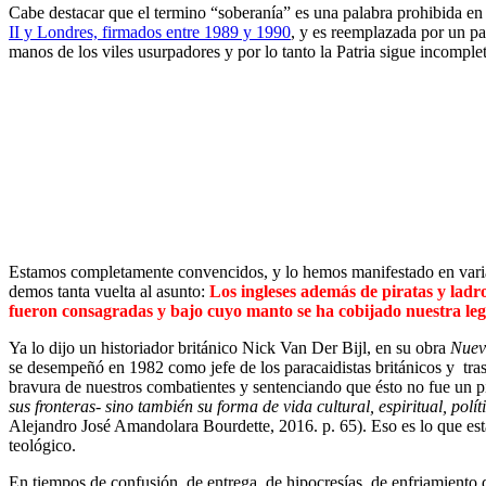
Cabe destacar que el termino “soberanía” es una palabra prohibida en
II y Londres, firmados entre 1989 y 1990
, y es reemplazada por un p
manos de los viles usurpadores y por lo tanto la Patria sigue incomplet
Estamos completamente convencidos, y lo hemos manifestado en vari
demos tanta vuelta al asunto:
Los ingleses además de piratas y ladr
fueron consagradas y bajo cuyo manto se ha cobijado nuestra legí
Ya lo dijo un historiador británico Nick Van Der Bijl, en su obra
Nuev
se desempeñó en 1982 como jefe de los paracaidistas británicos y tras 
bravura de nuestros combatientes y sentenciando que ésto no fue un pi
sus fronteras- sino también su forma de vida cultural, espiritual, polí
Alejandro José Amandolara Bourdette, 2016. p. 65). Eso es lo que es
teológico.
En tiempos de confusión, de entrega, de hipocresías, de enfriamiento de