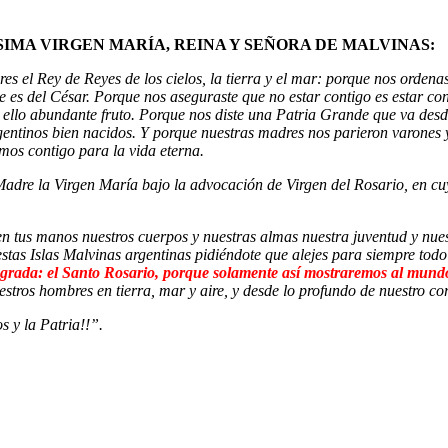
IMA VIRGEN MARÍA, REINA Y SEÑORA DE MALVINAS:
s el Rey de Reyes de los cielos, la tierra y el mar: porque nos ordenast
e es del César. Porque nos aseguraste que no estar contigo es estar con
n ello abundante fruto. Porque nos diste una Patria Grande que va desd
argentinos bien nacidos. Y porque nuestras madres nos parieron varones
mos contigo para la vida eterna.
re la Virgen María bajo la advocación de Virgen del Rosario, en cuyo
tus manos nuestros cuerpos y nuestras almas nuestra juventud y nuest
as Islas Malvinas argentinas pidiéndote que alejes para siempre todo s
agrada: el Santo Rosario, porque solamente así mostraremos al mund
os hombres en tierra, mar y aire, y desde lo profundo de nuestro cor
s y la Patria!!”.