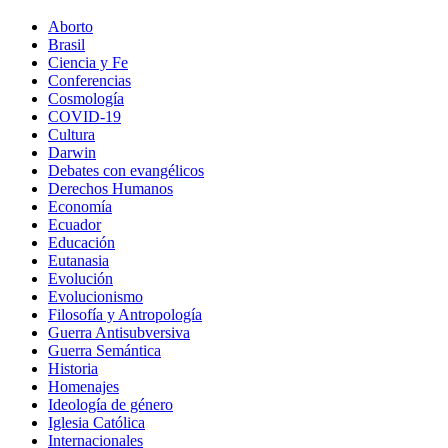
Aborto
Brasil
Ciencia y Fe
Conferencias
Cosmología
COVID-19
Cultura
Darwin
Debates con evangélicos
Derechos Humanos
Economía
Ecuador
Educación
Eutanasia
Evolución
Evolucionismo
Filosofía y Antropología
Guerra Antisubversiva
Guerra Semántica
Historia
Homenajes
Ideología de género
Iglesia Católica
Internacionales