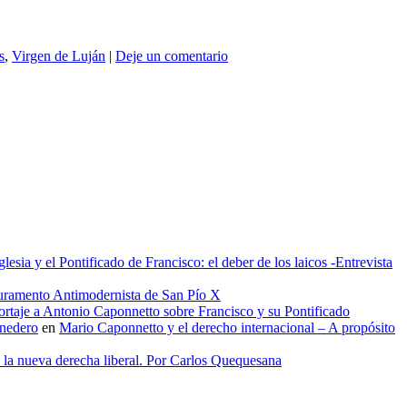
s
,
Virgen de Luján
|
Deje un comentario
glesia y el Pontificado de Francisco: el deber de los laicos -Entrevista
uramento Antimodernista de San Pío X
rtaje a Antonio Caponnetto sobre Francisco y su Pontificado
onedero
en
Mario Caponnetto y el derecho internacional – A propósito
e la nueva derecha liberal. Por Carlos Quequesana