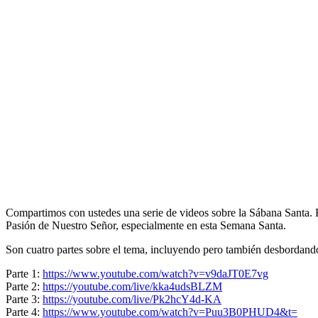
Compartimos con ustedes una serie de videos sobre la Sábana Santa
Pasión de Nuestro Señor, especialmente en esta Semana Santa.
Son cuatro partes sobre el tema, incluyendo pero también desbordand
Parte 1:
https://www.youtube.com/watch?v=v9daJT0E7vg
Parte 2:
https://youtube.com/live/kka4udsBLZM
Parte 3:
https://youtube.com/live/Pk2hcY4d-KA
Parte 4:
https://www.youtube.com/watch?v=Puu3B0PHUD4&t=