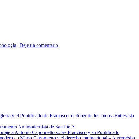
onología
|
Deje un comentario
glesia y el Pontificado de Francisco: el deber de los laicos -Entrevista
uramento Antimodernista de San Pío X
rtaje a Antonio Caponnetto sobre Francisco y su Pontificado
onedero
en
Mario Caponnetto y el derecho internacional – A propósito