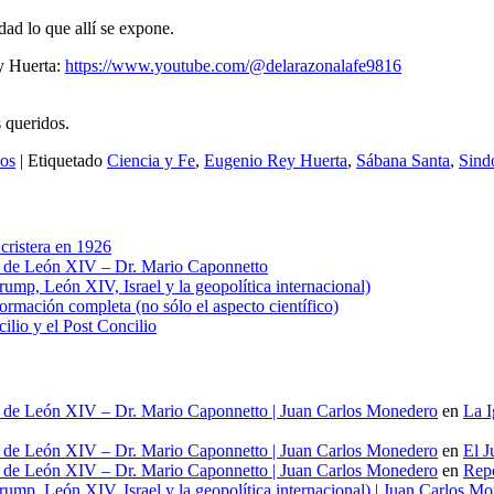
ad lo que allí se expone.
y Huerta:
https://www.youtube.com/@delarazonalafe9816
 queridos.
os
|
Etiquetado
Ciencia y Fe
,
Eugenio Rey Huerta
,
Sábana Santa
,
Sind
cristera en 1926
al de León XIV – Dr. Mario Caponnetto
ump, León XIV, Israel y la geopolítica internacional)
ación completa (no sólo el aspecto científico)
cilio y el Post Concilio
al de León XIV – Dr. Mario Caponnetto | Juan Carlos Monedero
en
La I
al de León XIV – Dr. Mario Caponnetto | Juan Carlos Monedero
en
El J
al de León XIV – Dr. Mario Caponnetto | Juan Carlos Monedero
en
Repo
ump, León XIV, Israel y la geopolítica internacional) | Juan Carlos M