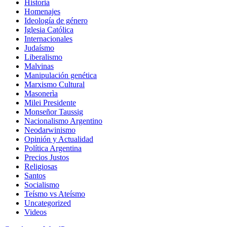
Historia
Homenajes
Ideología de género
Iglesia Católica
Internacionales
Judaísmo
Liberalismo
Malvinas
Manipulación genética
Marxismo Cultural
Masonerìa
Milei Presidente
Monseñor Taussig
Nacionalismo Argentino
Neodarwinismo
Opinión y Actualidad
Política Argentina
Precios Justos
Religiosas
Santos
Socialismo
Teísmo vs Ateísmo
Uncategorized
Videos