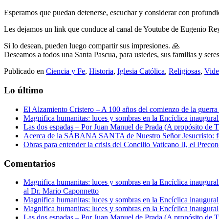
Esperamos que puedan detenerse, escuchar y considerar con profundid
Les dejamos un link que conduce al canal de Youtube de Eugenio Re
Si lo desean, pueden luego compartir sus impresiones. 🙏
Deseamos a todos una Santa Pascua, para ustedes, sus familias y seres
Publicado en
Ciencia y Fe
,
Historia
,
Iglesia Católica
,
Religiosas
,
Vide
Lo último
El Alzamiento Cristero – A 100 años del comienzo de la guerra 
Magnifica humanitas: luces y sombras en la Encíclica inaugur
Las dos espadas – Por Juan Manuel de Prada (A propósito de Tr
Acerca de la SÁBANA SANTA de Nuestro Señor Jesucristo: form
Obras para entender la crisis del Concilio Vaticano II, el Precon
Comentarios
Magnifica humanitas: luces y sombras en la Encíclica inaugur
al Dr. Mario Caponnetto
Magnifica humanitas: luces y sombras en la Encíclica inaugur
Magnifica humanitas: luces y sombras en la Encíclica inaugur
Las dos espadas – Por Juan Manuel de Prada (A propósito de Tr