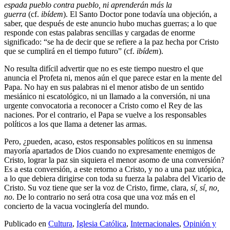
espada pueblo contra pueblo, ni aprenderán más la
guerra
(cf.
ibídem
). El Santo Doctor pone todavía una objeción, a
saber, que después de este anuncio hubo muchas guerras; a lo que
responde con estas palabras sencillas y cargadas de enorme
significado: “se ha de decir que se refiere a la paz hecha por Cristo
que se cumplirá en el tiempo futuro” (cf.
ibídem
).
No resulta difícil advertir que no es este tiempo nuestro el que
anuncia el Profeta ni, menos aún el que parece estar en la mente del
Papa. No hay en sus palabras ni el menor atisbo de un sentido
mesiánico ni escatológico, ni un llamado a la conversión, ni una
urgente convocatoria a reconocer a Cristo como el Rey de las
naciones. Por el contrario, el Papa se vuelve a los responsables
políticos a los que llama a detener las armas.
Pero, ¿pueden, acaso, estos responsables políticos en su inmensa
mayoría apartados de Dios cuando no expresamente enemigos de
Cristo, lograr la paz sin siquiera el menor asomo de una conversión?
Es a esta conversión, a este retorno a Cristo, y no a una paz utópica,
a lo que debiera dirigirse con toda su fuerza la palabra del Vicario de
Cristo. Su voz tiene que ser la voz de Cristo, firme, clara,
sí, sí, no,
no
. De lo contrario no será otra cosa que una voz más en el
concierto de la vacua vocinglería del mundo.
Publicado en
Cultura
,
Iglesia Católica
,
Internacionales
,
Opinión y