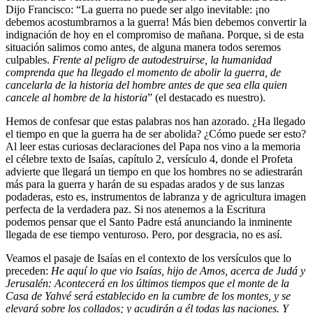
Dijo Francisco: “La guerra no puede ser algo inevitable: ¡no
debemos acostumbrarnos a la guerra! Más bien debemos convertir la
indignación de hoy en el compromiso de mañana. Porque, si de esta
situación salimos como antes, de alguna manera todos seremos
culpables.
Frente al peligro de autodestruirse, la humanidad
comprenda que ha llegado el momento de abolir la guerra, de
cancelarla de la historia del hombre antes de que sea ella quien
cancele al hombre de la historia
” (el destacado es nuestro).
Hemos de confesar que estas palabras nos han azorado. ¿Ha llegado
el tiempo en que la guerra ha de ser abolida? ¿Cómo puede ser esto?
Al leer estas curiosas declaraciones del Papa nos vino a la memoria
el célebre texto de Isaías, capítulo 2, versículo 4, donde el Profeta
advierte que llegará un tiempo en que los hombres no se adiestrarán
más para la guerra y harán de su espadas arados y de sus lanzas
podaderas, esto es, instrumentos de labranza y de agricultura imagen
perfecta de la verdadera paz. Si nos atenemos a la Escritura
podemos pensar que el Santo Padre está anunciando la inminente
llegada de ese tiempo venturoso. Pero, por desgracia, no es así.
Veamos el pasaje de Isaías en el contexto de los versículos que lo
preceden:
He aquí lo que vio Isaías, hijo de Amos, acerca de Judá y
Jerusalén: Acontecerá en los últimos tiempos que el monte de la
Casa de Yahvé será establecido en la cumbre de los montes, y se
elevará sobre los collados; y acudirán a él todas las naciones. Y