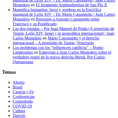
inaugural de León XIV – Dr. Mario Caponnetto | Juan Carlos
Monedero
en
El Juramento Antimodernista de San Pío X
Magnifica humanitas: luces y sombras en la Encíclica
inaugural de León XIV – Dr. Mario Caponnetto | Juan Carlos
Monedero
en
Reportaje a Antonio Caponnetto sobre
Francisco y su Pontificado
Las dos espadas – Por Juan Manuel de Prada (A propósito de
Trump, León XIV, Israel y la geopolítica internacional) | Juan
Carlos Monedero
en
Mario Caponnetto y el derecho
internacional – A propósito de Trump, Venezuela
Los problemas con los “influencers católicos” – Homo
Limitrophus
en
Entrevista a Juan Carlos Monedero sobre el
verdadero rostro de la nueva derecha liberal. Por Carlos
Quequesana
Temas
Aborto
Brasil
Ciencia y Fe
Conferencias
Cosmología
COVID-19
Cultura
Darwin