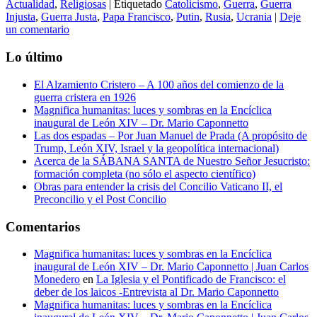
Actualidad
,
Religiosas
|
Etiquetado
Catolicismo
,
Guerra
,
Guerra
Injusta
,
Guerra Justa
,
Papa Francisco
,
Putin
,
Rusia
,
Ucrania
|
Deje
un comentario
Lo último
El Alzamiento Cristero – A 100 años del comienzo de la
guerra cristera en 1926
Magnifica humanitas: luces y sombras en la Encíclica
inaugural de León XIV – Dr. Mario Caponnetto
Las dos espadas – Por Juan Manuel de Prada (A propósito de
Trump, León XIV, Israel y la geopolítica internacional)
Acerca de la SÁBANA SANTA de Nuestro Señor Jesucristo:
formación completa (no sólo el aspecto científico)
Obras para entender la crisis del Concilio Vaticano II, el
Preconcilio y el Post Concilio
Comentarios
Magnifica humanitas: luces y sombras en la Encíclica
inaugural de León XIV – Dr. Mario Caponnetto | Juan Carlos
Monedero
en
La Iglesia y el Pontificado de Francisco: el
deber de los laicos -Entrevista al Dr. Mario Caponnetto
Magnifica humanitas: luces y sombras en la Encíclica