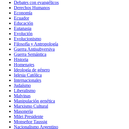
Debates con evangélicos
Derechos Humanos
Economía
Ecuador
Educación
Eutanasia
Evolución
Evolucionismo
Filosofía y Antropología
Guerra Antisubversiva
Guerra Semántica
Historia
Homenajes
Ideología de género
Iglesia Católica
Internacionales
Judaísmo
Liberalismo
Malvinas
Manipulación genética
Marxismo Cultural
Masonerìa
Milei Presidente
Monseñor Taussig
Nacionalismo Argentino