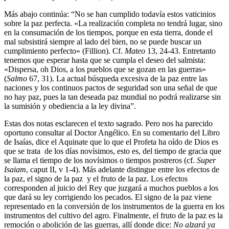
Más abajo continúa: “No se han cumplido todavía estos vaticinios
sobre la paz perfecta. «La realización completa no tendrá lugar, sino
en la consumación de los tiempos, porque en esta tierra, donde el
mal subsistirá siempre al lado del bien, no se puede buscar un
cumplimiento perfecto» (Fillion). Cf.
Mateo
13, 24-43. Entretanto
tenemos que esperar hasta que se cumpla el deseo del salmista:
«Dispersa, oh Dios, a los pueblos que se gozan en las guerras»
(
Salmo
67, 31). La actual búsqueda excesiva de la paz entre las
naciones y los continuos pactos de seguridad son una señal de que
no hay paz, pues la tan deseada paz mundial no podrá realizarse sin
la sumisión y obediencia a la ley divina”.
Estas dos notas esclarecen el texto sagrado. Pero nos ha parecido
oportuno consultar al Doctor Angélico. En su comentario del Libro
de Isaías, dice el Aquinate que lo que el Profeta ha oído de Dios es
que se trata de los días novísimos, esto es, del tiempo de gracia que
se llama el tiempo de los novísimos o tiempos postreros (cf.
Super
Isaiam
, caput II, v 1-4). Más adelante distingue entre los efectos de
la paz, el signo de la paz y el fruto de la paz. Los efectos
corresponden al juicio del Rey que juzgará a muchos pueblos a los
que dará su ley corrigiendo los pecados. El signo de la paz viene
representado en la conversión de los instrumentos de la guerra en los
instrumentos del cultivo del agro. Finalmente, el fruto de la paz es la
remoción o abolición de las guerras, allí donde dice:
No alzará ya