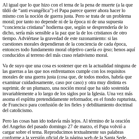
Al igual que lo que hizo con el tema de la pena de muerte (a la que
tildó de “anti evangélica”) el Papa parece querer ahora hacer lo
mismo con la noción de guerra justa. Pero se trata de un problema
moral; por tanto no depende ni de la época ni de una supuesta
“conciencia cristiana” hodierna que, según se desprendería de lo
dicho, sería más sensible a la paz que la de los cristianos de otro
tiempo. Adviértase la gravedad de este razonamiento: si las
cuestiones morales dependieran de la conciencia de cada época,
entonces todo fundamento moral objetivo caería
eo ipso
; henos aquí
conducidos al terreno del más craso relativismo moral.
Va de suyo que una cosa es sostener que en la actualidad ninguna de
las guerras a las que nos enfrentamos cumple con los requisitos
morales de una guerra justa (cosa que, de todos modos, habría que
examinar cuidadosamente, caso por caso) y otra muy distinta es
suprimir, de un plumazo, una noción moral que ha sido sostenida
invariablemente a lo largo de los siglos por la Iglesia. Una vez más
asoma el espíritu pretendidamente reformador, en el fondo rupturista,
de Francisco para confusión de los fieles y debilitamiento doctrinal
del catolicismo.
Pero las cosas han ido todavía más lejos. Al término de la oración
del Angelus del pasado domingo 27 de marzo, el Papa volvió a
cargar sobre el tema. Reproducimos textualmente sus palabras
conforme a la versión oficial de la página web de la Santa Sede.