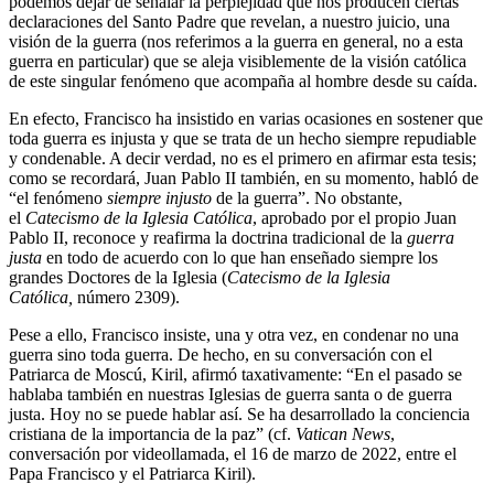
podemos dejar de señalar la perplejidad que nos producen ciertas
declaraciones del Santo Padre que revelan, a nuestro juicio, una
visión de la guerra (nos referimos a la guerra en general, no a esta
guerra en particular) que se aleja visiblemente de la visión católica
de este singular fenómeno que acompaña al hombre desde su caída.
En efecto, Francisco ha insistido en varias ocasiones en sostener que
toda guerra es injusta y que se trata de un hecho siempre repudiable
y condenable. A decir verdad, no es el primero en afirmar esta tesis;
como se recordará, Juan Pablo II también, en su momento, habló de
“el fenómeno
siempre injusto
de la guerra”. No obstante,
el
Catecismo de la Iglesia Católica
, aprobado por el propio Juan
Pablo II, reconoce y reafirma la doctrina tradicional de la
guerra
justa
en todo de acuerdo con lo que han enseñado siempre los
grandes Doctores de la Iglesia (
Catecismo de la Iglesia
Católica,
número 2309).
Pese a ello, Francisco insiste, una y otra vez, en condenar no una
guerra sino toda guerra. De hecho, en su conversación con el
Patriarca de Moscú, Kiril, afirmó taxativamente: “En el pasado se
hablaba también en nuestras Iglesias de guerra santa o de guerra
justa. Hoy no se puede hablar así. Se ha desarrollado la conciencia
cristiana de la importancia de la paz” (cf.
Vatican News
,
conversación por videollamada, el 16 de marzo de 2022, entre el
Papa Francisco y el Patriarca Kiril).