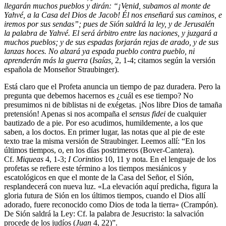
llegarán muchos pueblos y dirán: “¡Venid, subamos al monte de
Yahvé, a la Casa del Dios de Jacob! Él nos enseñará sus caminos, e
iremos por sus sendas”; pues de Sión saldrá la ley, y de Jerusalén
la palabra de Yahvé. El será árbitro entre las naciones, y juzgará a
muchos pueblos; y de sus espadas forjarán rejas de arado, y de sus
lanzas hoces. No alzará ya espada pueblo contra pueblo, ni
aprenderán más la guerra
(
Isaías,
2, 1-4; citamos según la versión
española de Monseñor Straubinger).
Está claro que el Profeta anuncia un tiempo de paz duradera. Pero la
pregunta que debemos hacernos es ¿cuál es ese tiempo? No
presumimos ni de biblistas ni de exégetas. ¡Nos libre Dios de tamaña
pretensión! Apenas si nos acompaña el
sensus fidei
de cualquier
bautizado de a pie. Por eso acudimos, humildemente, a los que
saben, a los doctos. En primer lugar, las notas que al pie de este
texto trae la misma versión de Straubinger. Leemos allí: “En los
últimos tiempos, o, en los días postrimeros (Bover-Cantera).
Cf.
Miqueas
4, 1-3;
I Corintios
10, 11 y nota. En el lenguaje de los
profetas se refiere este término a los tiempos mesiánicos y
escatológicos en que el monte de la Casa del Señor, el Sión,
resplandecerá con nueva luz. «La elevación aquí predicha, figura la
gloria futura de Sión en los últimos tiempos, cuando el Dios allí
adorado, fuere reconocido como Dios de toda la tierra» (Crampón).
De Sión saldrá la Ley: Cf. la palabra de Jesucristo: la salvación
procede de los judíos (
Juan
4, 22)”.