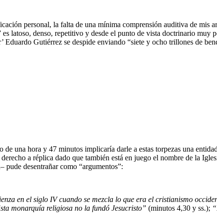
ificación personal, la falta de una mínima comprensión auditiva de mis
” es latoso, denso, repetitivo y desde el punto de vista doctrinario mu
r’ Eduardo Gutiérrez se despide enviando “siete y ocho trillones de bend
rgo de una hora y 47 minutos implicaría darle a estas torpezas una enti
 derecho a réplica dado que también está en juego el nombre de la Igles
cia– pude desentrañar como “argumentos”:
enza en el siglo IV cuando se mezcla lo que era el cristianismo occiden
a monarquía religiosa no la fundó Jesucristo”
(minutos 4,30 y ss.);
“