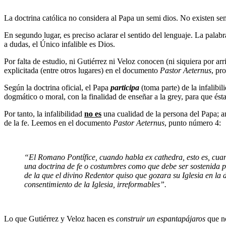
La doctrina católica no considera al Papa un semi dios. No existen se
En segundo lugar, es preciso aclarar el sentido del lenguaje. La pala
a dudas, el Único infalible es Dios.
Por falta de estudio, ni Gutiérrez ni Veloz conocen (ni siquiera por arri
explicitada (entre otros lugares) en el documento
Pastor Aeternus
, pr
Según la doctrina oficial, el Papa
participa
(toma parte) de la infalib
dogmático o moral, con la finalidad de enseñar a la grey, para que ésta 
Por tanto, la infalibilidad
no es
una cualidad de la persona del Papa; a
de la fe. Leemos en el documento
Pastor Aeternus
, punto número 4:
“El Romano Pontífice, cuando habla ex cathedra, esto es, cuando
una doctrina de fe o costumbres como que debe ser sostenida po
de la que el divino Redentor quiso que gozara su Iglesia en la 
consentimiento de la Iglesia, irreformables”.
Lo que Gutiérrez y Veloz hacen es
construir un espantapájaros
que no