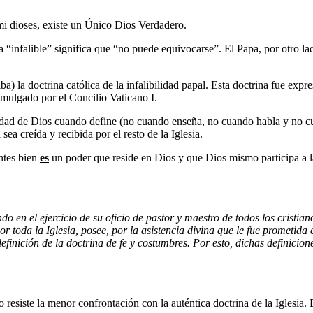
mi dioses, existe un Único Dios Verdadero.
bra “infalible” significa que “no puede equivocarse”. El Papa, por otro
ba) la doctrina católica de la infalibilidad papal. Esta doctrina fue expre
omulgado por el Concilio Vaticano I.
ilidad de Dios cuando define (no cuando enseña, no cuando habla y no 
sea creída y recibida por el resto de la Iglesia.
ntes bien
es
un poder que reside en Dios y que Dios mismo participa a l
 en el ejercicio de su oficio de pastor y maestro de todos los cristia
r toda la Iglesia, posee, por la asistencia divina que le fue prometid
definición de la doctrina de fe y costumbres. Por esto, dichas definicio
 resiste la menor confrontación con la auténtica doctrina de la Iglesia.