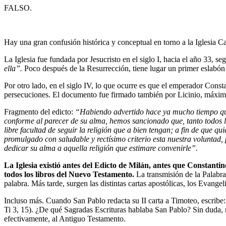
FALSO.
Hay una gran confusión histórica y conceptual en torno a la Iglesia Cat
La Iglesia fue fundada por Jesucristo en el siglo I, hacia el año 33, s
ella”.
Poco después de la Resurrección, tiene lugar un primer eslabón 
Por otro lado, en el siglo IV, lo que ocurre es que el emperador Const
persecuciones. El documento fue firmado también por Licinio, máxima
Fragmento del edicto:
“
Habiendo advertido hace ya mucho tiempo que no
conforme al parecer de su alma, hemos sancionado que, tanto todos lo
libre facultad de seguir la religión que a bien tengan; a fin de que
qui
promulgado con saludable y rectísimo criterio esta nuestra voluntad, p
dedicar su alma a aquella religión que estimare convenirle”.
La Iglesia existió antes del Edicto de Milán, antes que Constanti
todos los libros del Nuevo Testamento.
La transmisión de la Palabr
palabra. Más tarde, surgen las distintas cartas apostólicas, los Evangel
Incluso más. Cuando San Pablo redacta su II carta a Timoteo, escribe:
Ti 3, 15). ¿De qué Sagradas Escrituras hablaba San Pablo? Sin duda, n
efectivamente, al Antiguo Testamento.