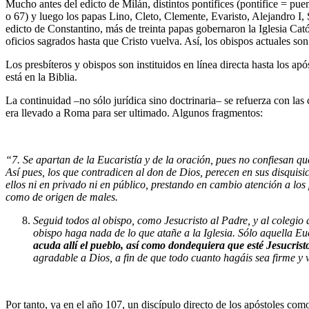
Mucho antes del edicto de Milán, distintos pontífices (pontífice = puen
o 67) y luego los papas Lino, Cleto, Clemente, Evaristo, Alejandro I, 
edicto de Constantino, más de treinta papas gobernaron la Iglesia Catól
oficios sagrados hasta que Cristo vuelva. Así, los obispos actuales son
Los presbíteros y obispos son instituidos en línea directa hasta los 
está en la Biblia.
La continuidad –no sólo jurídica sino doctrinaria– se refuerza con las
era llevado a Roma para ser ultimado. Algunos fragmentos:
“7. Se apartan de la Eucaristía y de la oración, pues no confiesan qu
Así pues, los que contradicen al don de Dios, perecen en sus disquisi
ellos ni en privado ni en público, prestando en cambio atención a los
como de origen de males.
Seguid todos al obispo, como Jesucristo al Padre, y al colegio
obispo haga nada de lo que atañe a la Iglesia. Sólo aquella Euc
acuda allí el pueblo, así como dondequiera que esté Jesucristo, 
agradable a Dios, a fin de que todo cuanto hagáis sea firme y 
Por tanto, ya en el año 107, un discípulo directo de los apóstoles como