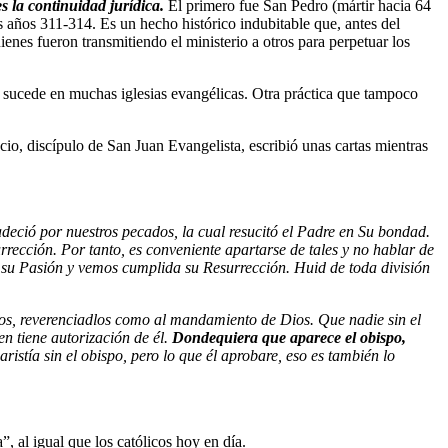
s la continuidad jurídica.
El primero fue San Pedro (mártir hacia 64
os años 311-314. Es un hecho histórico indubitable que, antes del
ienes fueron transmitiendo el ministerio a otros para perpetuar los
mo sucede en muchas iglesias evangélicas. Otra práctica que tampoco
cio, discípulo de San Juan Evangelista, escribió unas cartas mientras
adeció por nuestros pecados, la cual resucitó el Padre en Su bondad.
rrección. Por tanto, es conveniente apartarse de tales y no hablar de
te su Pasión y vemos cumplida su Resurrección. Huid de toda división
onos, reverenciadlos como al mandamiento de Dios. Que nadie sin el
en tiene autorización de él.
Dondequiera que aparece el obispo,
caristía sin el obispo, pero lo que él aprobare, eso es también lo
”, al igual que los católicos hoy en día.