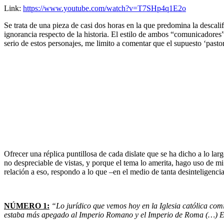
Link:
https://www.youtube.com/watch?v=T7SHp4q1E2o
Se trata de una pieza de casi dos horas en la que predomina la descal
ignorancia respecto de la historia. El estilo de ambos “comunicadores
serio de estos personajes, me limito a comentar que el supuesto ‘pasto
Ofrecer una réplica puntillosa de cada dislate que se ha dicho a lo la
no despreciable de vistas, y porque el tema lo amerita, hago uso de mi
relación a eso, respondo a lo que –en el medio de tanta desinteligen
NÚMERO 1:
“Lo jurídico que vemos hoy en la Iglesia católica comi
estaba más apegado al Imperio Romano y el Imperio de Roma (…) Est