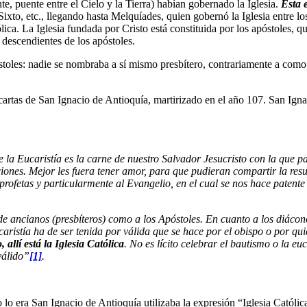
te, puente entre el Cielo y la Tierra) habían gobernado la Iglesia.
Esta e
Sixto, etc., llegando hasta Melquíades, quien gobernó la Iglesia entre l
ica. La Iglesia fundada por Cristo está constituida por los apóstoles, qu
 descendientes de los apóstoles.
apóstoles: nadie se nombraba a sí mismo presbítero, contrariamente a co
 cartas de San Ignacio de Antioquía, martirizado en el año 107. San Igna
e la Eucaristía es la carne de nuestro Salvador Jesucristo con la que p
ciones. Mejor les fuera tener amor, para que pudieran compartir la resu
 profetas y particularmente al Evangelio, en el cual se nos hace paten
 de ancianos (presbíteros) como a los Apóstoles. En cuanto a los diác
aristía ha de ser tenida por válida que se hace por el obispo o por qui
allí está la Iglesia Católica
. No es lícito celebrar el bautismo o la eu
válido”
[1]
.
 lo era San Ignacio de Antioquía utilizaba la expresión “Iglesia Católica