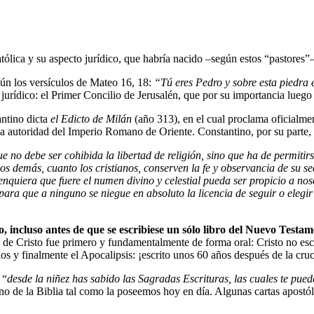
ólica y su aspecto jurídico, que habría nacido –según estos “pastores”– 
egún los versículos de Mateo 16, 18:
“Tú eres Pedro y sobre esta piedra e
jurídico: el Primer Concilio de Jerusalén, que por su importancia luego
antino dicta
el Edicto de Milán
(año 313), en el cual proclama oficialment
 autoridad del Imperio Romano de Oriente. Constantino, por su parte,
 debe ser cohibida la libertad de religión, sino que ha de permitirse a
s demás, cuanto los cristianos, conserven la fe y observancia de su se
enquiera que fuere el numen divino y celestial pueda ser propicio a nos
ara que a ninguno se niegue en absoluto la licencia de seguir o elegir 
no, incluso antes de que se escribiese un sólo libro del Nuevo Testa
a de Cristo fue primero y fundamentalmente de forma oral: Cristo no esc
ios y finalmente el Apocalipsis: ¡escrito unos 60 años después de la cruc
 “
desde la niñez has sabido las Sagradas Escrituras, las cuales te pued
o de la Biblia tal como la poseemos hoy en día. Algunas cartas apostóli