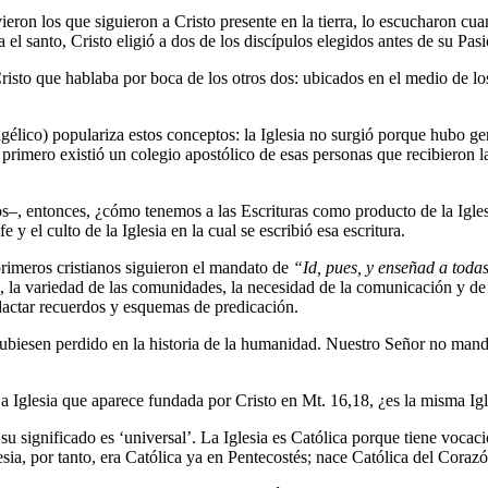
eron los que siguieron a Cristo presente en la tierra, lo escucharon cu
 el santo, Cristo eligió a dos de los discípulos elegidos antes de su Pa
isto que hablaba por boca de los otros dos: ubicados en el medio de lo
ico) populariza estos conceptos: la Iglesia no surgió porque hubo gente
, primero existió un colegio apostólico de esas personas que recibieron l
cos–, entonces, ¿cómo tenemos a las Escrituras como producto de la Igle
fe y el culto de la Iglesia en la cual se escribió esa escritura.
rimeros cristianos siguieron el mandato de
“Id, pues, y enseñad a toda
to, la variedad de las comunidades, la necesidad de la comunicación y de
dactar recuerdos y esquemas de predicación.
hubiesen perdido en la historia de la humanidad. Nuestro Señor no mand
La Iglesia que aparece fundada por Cristo en Mt. 16,18, ¿es la misma Ig
 su significado es ‘universal’. La Iglesia es Católica porque tiene vocac
glesia, por tanto, era Católica ya en Pentecostés; nace Católica del Cora