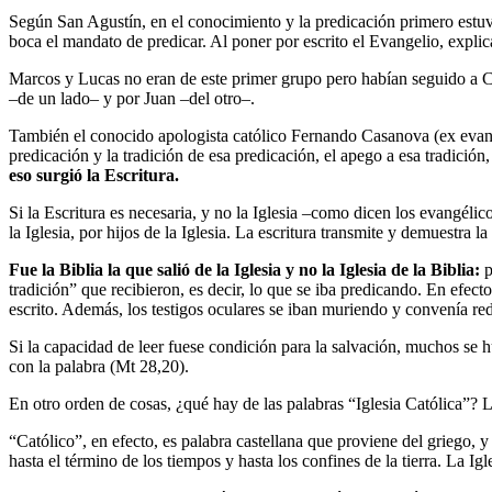
Según San Agustín, en el conocimiento y la predicación primero estuvi
boca el mandato de predicar. Al poner por escrito el Evangelio, explica
Marcos y Lucas no eran de este primer grupo pero habían seguido a Cr
–de un lado– y por Juan –del otro–.
También el conocido apologista católico Fernando Casanova (ex evangél
predicación y la tradición de esa predicación, el apego a esa tradición
eso surgió la Escritura.
Si la Escritura es necesaria, y no la Iglesia –como dicen los evangéli
la Iglesia, por hijos de la Iglesia. La escritura transmite y demuestra la 
Fue
la Biblia la que salió de la Iglesia y no la Iglesia de la Biblia
:
p
tradición” que recibieron, es decir, lo que se iba predicando. En efec
escrito. Además, los testigos oculares se iban muriendo y convenía re
Si la capacidad de leer fuese condición para la salvación, muchos se 
con la palabra (Mt 28,20).
En otro orden de cosas, ¿qué hay de las palabras “Iglesia Católica”? 
“Católico”, en efecto, es palabra castellana que proviene del griego, y
hasta el término de los tiempos y hasta los confines de la tierra. La I