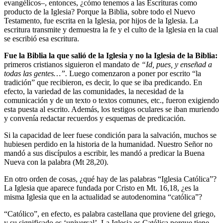
evangélicos–, entonces, ¿cómo tenemos a las Escrituras como
producto de la Iglesia? Porque la Biblia, sobre todo el Nuevo
Testamento, fue escrita en la Iglesia, por hijos de la Iglesia. La
escritura transmite y demuestra la fe y el culto de la Iglesia en la cual
se escribió esa escritura.
Fue
la Biblia la que salió de la Iglesia y no la Iglesia de la Biblia
:
primeros cristianos siguieron el mandato de
“Id, pues, y enseñad a
todas las gentes…”.
Luego comenzaron a poner por escrito “la
tradición” que recibieron, es decir, lo que se iba predicando. En
efecto, la variedad de las comunidades, la necesidad de la
comunicación y de un texto o textos comunes, etc., fueron exigiendo
esta puesta al escrito. Además, los testigos oculares se iban muriendo
y convenía redactar recuerdos y esquemas de predicación.
Si la capacidad de leer fuese condición para la salvación, muchos se
hubiesen perdido en la historia de la humanidad. Nuestro Señor no
mandó a sus discípulos a escribir, les mandó a predicar la Buena
Nueva con la palabra (Mt 28,20).
En otro orden de cosas, ¿qué hay de las palabras “Iglesia Católica”?
La Iglesia que aparece fundada por Cristo en Mt. 16,18, ¿es la
misma Iglesia que en la actualidad se autodenomina “católica”?
“Católico”, en efecto, es palabra castellana que proviene del griego,
y su significado es ‘universal’. La Iglesia es Católica porque tiene