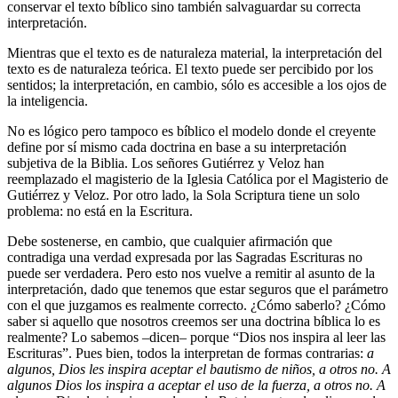
conservar el texto bíblico sino también salvaguardar su correcta
interpretación.
Mientras que el texto es de naturaleza material, la interpretación del
texto es de naturaleza teórica. El texto puede ser percibido por los
sentidos; la interpretación, en cambio, sólo es accesible a los ojos de
la inteligencia.
No es lógico pero tampoco es bíblico el modelo donde el creyente
define por sí mismo cada doctrina en base a su interpretación
subjetiva de la Biblia. Los señores Gutiérrez y Veloz han
reemplazado el magisterio de la Iglesia Católica por el Magisterio de
Gutiérrez y Veloz. Por otro lado, la Sola Scriptura tiene un solo
problema: no está en la Escritura.
Debe sostenerse, en cambio, que cualquier afirmación que
contradiga una verdad expresada por las Sagradas Escrituras no
puede ser verdadera. Pero esto nos vuelve a remitir al asunto de la
interpretación, dado que tenemos que estar seguros que el parámetro
con el que juzgamos es realmente correcto. ¿Cómo saberlo? ¿Cómo
saber si aquello que nosotros creemos ser una doctrina bíblica lo es
realmente? Lo sabemos –dicen– porque “Dios nos inspira al leer las
Escrituras”. Pues bien, todos la interpretan de formas contrarias:
a
algunos, Dios les inspira aceptar el bautismo de niños, a otros no. A
algunos Dios los inspira a aceptar el uso de la fuerza, a otros no. A