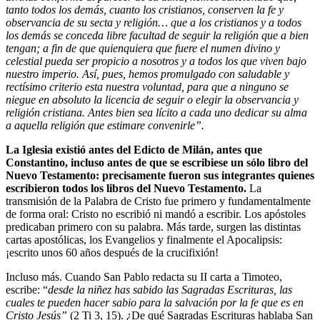
tanto todos los demás, cuanto los cristianos, conserven la fe y
observancia de su secta y religión… que a los cristianos y a todos
los demás se conceda libre facultad de seguir la religión que a bien
tengan; a fin de que
quienquiera que fuere el numen divino y
celestial pueda ser propicio a nosotros y a todos los que viven bajo
nuestro imperio. Así, pues, hemos promulgado con saludable y
rectísimo criterio esta nuestra voluntad, para que a ninguno se
niegue en absoluto la licencia de seguir o elegir la observancia y
religión cristiana. Antes bien sea lícito a cada uno dedicar su alma
a aquella religión que estimare convenirle”.
La Iglesia existió antes del Edicto de Milán, antes que
Constantino, incluso antes de que se escribiese un sólo libro del
Nuevo Testamento: precisamente fueron sus integrantes quienes
escribieron todos los libros del Nuevo Testamento.
La
transmisión de la Palabra de Cristo fue primero y fundamentalmente
de forma oral: Cristo no escribió ni mandó a escribir. Los apóstoles
predicaban primero con su palabra. Más tarde, surgen las distintas
cartas apostólicas, los Evangelios y finalmente el Apocalipsis:
¡escrito unos 60 años después de la crucifixión!
Incluso más. Cuando San Pablo redacta su II carta a Timoteo,
escribe: “
desde la niñez has sabido las Sagradas Escrituras, las
cuales te pueden hacer sabio para la salvación por la fe que es en
Cristo Jesús”
(2 Ti 3, 15). ¿De qué Sagradas Escrituras hablaba San