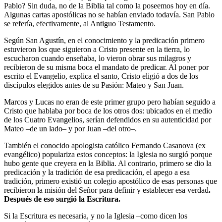
Pablo? Sin duda, no de la Biblia tal como la poseemos hoy en día.
Algunas cartas apostólicas no se habían enviado todavía. San Pablo
se refería, efectivamente, al Antiguo Testamento.
Según San Agustín, en el conocimiento y la predicación primero
estuvieron los que siguieron a Cristo presente en la tierra, lo
escucharon cuando enseñaba, lo vieron obrar sus milagros y
recibieron de su misma boca el mandato de predicar. Al poner por
escrito el Evangelio, explica el santo, Cristo eligió a dos de los
discípulos elegidos antes de su Pasión: Mateo y San Juan.
Marcos y Lucas no eran de este primer grupo pero habían seguido a
Cristo que hablaba por boca de los otros dos: ubicados en el medio
de los Cuatro Evangelios, serían defendidos en su autenticidad por
Mateo –de un lado– y por Juan –del otro–.
También el conocido apologista católico Fernando Casanova (ex
evangélico) populariza estos conceptos: la Iglesia no surgió porque
hubo gente que creyera en la Biblia. Al contrario, primero se dio la
predicación y la tradición de esa predicación, el apego a esa
tradición, primero existió un colegio apostólico de esas personas que
recibieron la misión del Señor para definir y establecer esa verdad
.
Después de eso surgió la Escritura.
Si la Escritura es necesaria, y no la Iglesia –como dicen los