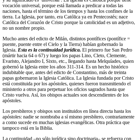
vocación universal, porque está llamada a predicar a todas las
naciones, hasta el término de los tiempos y hasta los confines de la
tierra. La Iglesia, por tanto, era Católica ya en Pentecostés; nace
Católica del Corazón de Cristo porque la catolicidad es un adjetivo,
no un nombre propio.
Mucho antes del edicto de Milán, distintos pontífices (pontífice =
puente, puente entre el Cielo y la Tierra) habían gobernado la
Iglesia.
Esta es la continuidad jurídica.
El primero fue San Pedro
(mártir hacia 64 o 67) y luego los papas Lino, Cleto, Clemente,
Evaristo, Alejandro I, Sixto, etc., llegando hasta Melquíades, quien
gobernó la Iglesia entre los años 311-314. Es un hecho histórico
indubitable que, antes del edicto de Constantino, más de treinta
papas gobernaron la Iglesia Católica. La Iglesia fundada por Cristo
está constituida por los apóstoles, quienes fueron transmitiendo el
ministerio a otros para perpetuar los oficios sagrados hasta que
Cristo vuelva. Así, los obispos actuales son descendientes de los
apóstoles.
Los presbíteros y obispos son instituidos en línea directa hasta los
apóstoles: nadie se nombraba a sí mismo presbítero, contrariamente
a como sucede en muchas iglesias evangélicas. Otra práctica que
tampoco está en la Biblia.
La continuidad –no sólo jurídica sino doctrinaria– se refuerza con