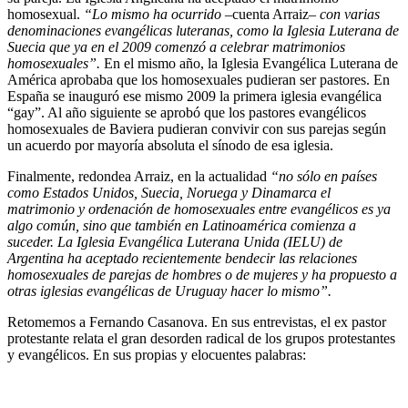
homosexual.
“Lo mismo ha ocurrido
–cuenta Arraiz–
con varias
denominaciones evangélicas luteranas, como la Iglesia Luterana de
Suecia que ya en el 2009 comenzó a celebrar matrimonios
homosexuales”.
En el mismo año, la Iglesia Evangélica Luterana de
América aprobaba que los homosexuales pudieran ser pastores. En
España se inauguró ese mismo 2009 la primera iglesia evangélica
“gay”. Al año siguiente se aprobó que los pastores evangélicos
homosexuales de Baviera pudieran convivir con sus parejas según
un acuerdo por mayoría absoluta el sínodo de esa iglesia.
Finalmente, redondea Arraiz, en la actualidad
“no sólo en países
como Estados Unidos, Suecia, Noruega y Dinamarca el
matrimonio y ordenación de homosexuales entre evangélicos es ya
algo común, sino que también en Latinoamérica comienza a
suceder. La Iglesia Evangélica Luterana Unida (IELU) de
Argentina ha aceptado recientemente bendecir las relaciones
homosexuales de parejas de hombres o de mujeres y ha propuesto a
otras iglesias evangélicas de Uruguay hacer lo mismo”.
Retomemos a Fernando Casanova. En sus entrevistas, el ex pastor
protestante relata el gran desorden radical de los grupos protestantes
y evangélicos. En sus propias y elocuentes palabras: