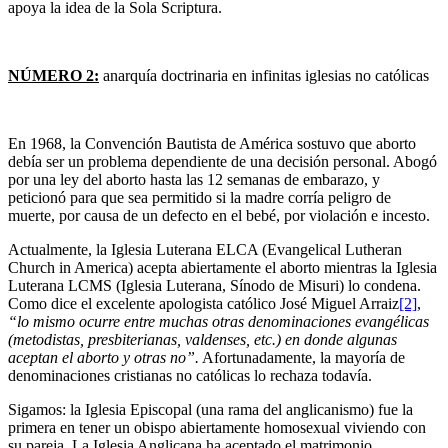
apoya la idea de la Sola Scriptura.
NÚMERO 2:
anarquía doctrinaria en infinitas iglesias no católicas
En 1968, la Convención Bautista de América sostuvo que aborto
debía ser un problema dependiente de una decisión personal. Abogó
por una ley del aborto hasta las 12 semanas de embarazo, y
peticionó para que sea permitido si la madre corría peligro de
muerte, por causa de un defecto en el bebé, por violación e incesto.
Actualmente, la Iglesia Luterana ELCA (Evangelical Lutheran
Church in America) acepta abiertamente el aborto mientras la Iglesia
Luterana LCMS (Iglesia Luterana, Sínodo de Misuri) lo condena.
Como dice el excelente apologista católico José Miguel Arraiz
[2]
,
“lo mismo ocurre entre muchas otras denominaciones evangélicas
(metodistas, presbiterianas, valdenses, etc.) en donde algunas
aceptan el aborto y otras no”.
Afortunadamente, la mayoría de
denominaciones cristianas no católicas lo rechaza todavía.
Sigamos: la Iglesia Episcopal (una rama del anglicanismo) fue la
primera en tener un obispo abiertamente homosexual viviendo con
su pareja. La Iglesia Anglicana ha aceptado el matrimonio