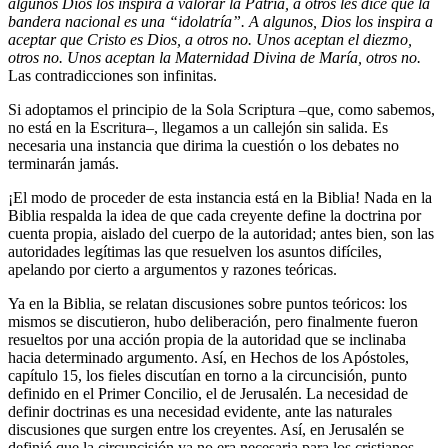
algunos Dios los inspira a valorar la Patria, a otros les dice que la
bandera nacional es una “idolatría”. A algunos, Dios los inspira a
aceptar que Cristo es Dios, a otros no. Unos aceptan el diezmo,
otros no. Unos aceptan la Maternidad Divina de María, otros no.
Las contradicciones son infinitas.
Si adoptamos el principio de la Sola Scriptura –que, como sabemos,
no está en la Escritura–, llegamos a un callejón sin salida. Es
necesaria una instancia que dirima la cuestión o los debates no
terminarán jamás.
¡El modo de proceder de esta instancia está en la Biblia! Nada en la
Biblia respalda la idea de que cada creyente define la doctrina por
cuenta propia, aislado del cuerpo de la autoridad; antes bien, son las
autoridades legítimas las que resuelven los asuntos difíciles,
apelando por cierto a argumentos y razones teóricas.
Ya en la Biblia, se relatan discusiones sobre puntos teóricos: los
mismos se discutieron, hubo deliberación, pero finalmente fueron
resueltos por una acción propia de la autoridad que se inclinaba
hacia determinado argumento. Así, en Hechos de los Apóstoles,
capítulo 15, los fieles discutían en torno a la circuncisión, punto
definido en el Primer Concilio, el de Jerusalén. La necesidad de
definir doctrinas es una necesidad evidente, ante las naturales
discusiones que surgen entre los creyentes. Así, en Jerusalén se
definió que la circuncisión ya no era necesaria para los cristianos.