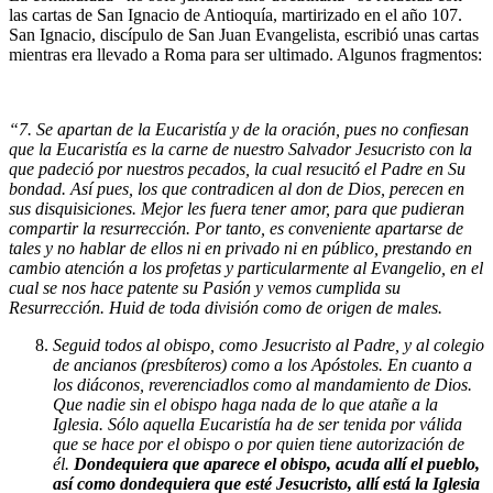
las cartas de San Ignacio de Antioquía, martirizado en el año 107.
San Ignacio, discípulo de San Juan Evangelista, escribió unas cartas
mientras era llevado a Roma para ser ultimado. Algunos fragmentos:
“7. Se apartan de la Eucaristía y de la oración, pues no confiesan
que la Eucaristía es la carne de nuestro Salvador Jesucristo con la
que padeció por nuestros pecados, la cual resucitó el Padre en Su
bondad. Así pues, los que contradicen al don de Dios, perecen en
sus disquisiciones. Mejor les fuera tener amor, para que pudieran
compartir la resurrección. Por tanto, es conveniente apartarse de
tales y no hablar de ellos ni en privado ni en público, prestando en
cambio atención a los profetas y particularmente al Evangelio, en el
cual se nos hace patente su Pasión y vemos cumplida su
Resurrección. Huid de toda división como de origen de males.
Seguid todos al obispo, como Jesucristo al Padre, y al colegio
de ancianos (presbíteros) como a los Apóstoles. En cuanto a
los diáconos, reverenciadlos como al mandamiento de Dios.
Que nadie sin el obispo haga nada de lo que atañe a la
Iglesia. Sólo aquella Eucaristía ha de ser tenida por válida
que se hace por el obispo o por quien tiene autorización de
él.
Dondequiera que aparece el obispo, acuda allí el pueblo,
así como dondequiera que esté Jesucristo, allí está la Iglesia