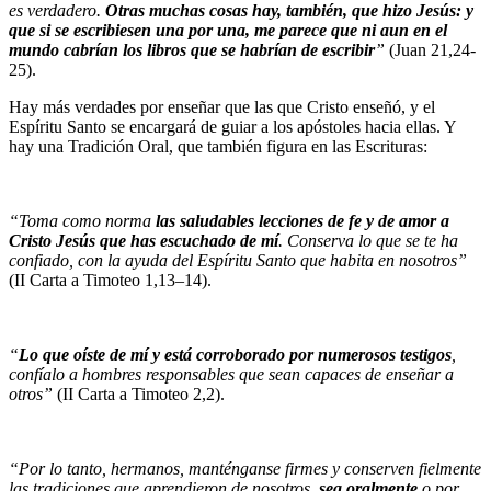
es verdadero.
Otras muchas cosas hay, también, que hizo Jesús: y
que si se escribiesen una por una, me parece que ni aun en el
mundo cabrían los libros que se habrían de escribir
”
(Juan 21,24-
25).
Hay más verdades por enseñar que las que Cristo enseñó, y el
Espíritu Santo se encargará de guiar a los apóstoles hacia ellas. Y
hay una Tradición Oral, que también figura en las Escrituras:
“Toma como norma
las saludables lecciones de fe y de amor a
Cristo Jesús que has escuchado de mí
. Conserva lo que se te ha
confiado, con la ayuda del Espíritu Santo que habita en nosotros”
(II Carta a Timoteo 1,13–14).
“
Lo que oíste de mí y está corroborado por numerosos testigos
,
confíalo a hombres responsables que sean capaces de enseñar a
otros”
(II Carta a Timoteo 2,2).
“Por lo tanto, hermanos, manténganse firmes y conserven fielmente
las tradiciones que aprendieron de nosotros,
sea oralmente
o por