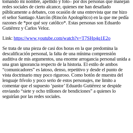
tomando mi nombre, apellido y foto– por dos personas que manejan
redes sociales de cierto alcance, quienes me han desafiado
públicamente a debates, con ocasión de una entrevista que me hizo
el señor Santiago Alarcón (Rincón Apologético) en la que me pedía
razones de *por qué soy católico*. Estas personas son Eduardo
Gutiérrez y Carlos Veloz.
Link:
https://www.youtube.com/watch?v=T7SHp4q1E2o
Se trata de una pieza de casi dos horas en la que predomina la
descalificación personal, la falta de una mínima comprensión
auditiva de mis argumentos, una enorme arrogancia personal unida a
una gran ignorancia respecto de la historia. El estilo de ambos
“comunicadores” es latoso, denso, repetitivo y desde el punto de
vista doctrinario muy poco riguroso. Como botón de muestra del
lenguaje frívolo y poco serio de estos personajes, me limito a
comentar que el supuesto ‘pastor’ Eduardo Gutiérrez se despide
enviando “siete y ocho trillones de bendiciones” a quienes lo
seguirían por las redes sociales.