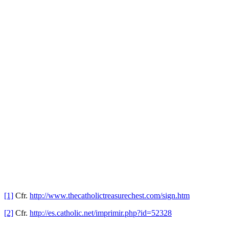
[1]
Cfr.
http://www.thecatholictreasurechest.com/sign.htm
[2]
Cfr.
http://es.catholic.net/imprimir.php?id=52328