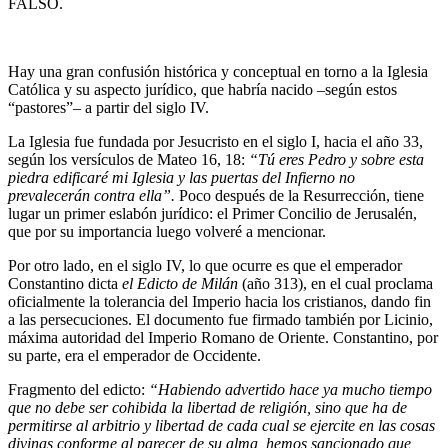
FALSO.
Hay una gran confusión histórica y conceptual en torno a la Iglesia
Católica y su aspecto jurídico, que habría nacido –según estos
“pastores”– a partir del siglo IV.
La Iglesia fue fundada por Jesucristo en el siglo I, hacia el año 33,
según los versículos de Mateo 16, 18:
“Tú eres Pedro y sobre esta
piedra edificaré mi Iglesia y las puertas del Infierno no
prevalecerán contra ella”.
Poco después de la Resurrección, tiene
lugar un primer eslabón jurídico: el Primer Concilio de Jerusalén,
que por su importancia luego volveré a mencionar.
Por otro lado, en el siglo IV, lo que ocurre es que el emperador
Constantino dicta
el Edicto de Milán
(año 313), en el cual proclama
oficialmente la tolerancia del Imperio hacia los cristianos, dando fin
a las persecuciones. El documento fue firmado también por Licinio,
máxima autoridad del Imperio Romano de Oriente. Constantino, por
su parte, era el emperador de Occidente.
Fragmento del edicto:
“
Habiendo advertido hace ya mucho tiempo
que no debe ser cohibida la libertad de religión, sino que ha de
permitirse al arbitrio y libertad de cada cual se ejercite en las cosas
divinas conforme al parecer de su alma, hemos sancionado que,