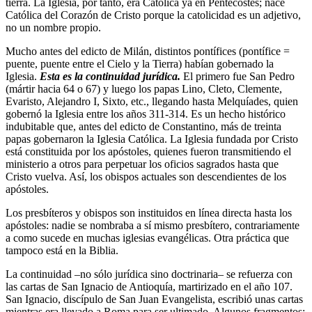
tierra. La Iglesia, por tanto, era Católica ya en Pentecostés; nace
Católica del Corazón de Cristo porque la catolicidad es un adjetivo,
no un nombre propio.
Mucho antes del edicto de Milán, distintos pontífices (pontífice =
puente, puente entre el Cielo y la Tierra) habían gobernado la
Iglesia.
Esta es la continuidad jurídica.
El primero fue San Pedro
(mártir hacia 64 o 67) y luego los papas Lino, Cleto, Clemente,
Evaristo, Alejandro I, Sixto, etc., llegando hasta Melquíades, quien
gobernó la Iglesia entre los años 311-314. Es un hecho histórico
indubitable que, antes del edicto de Constantino, más de treinta
papas gobernaron la Iglesia Católica. La Iglesia fundada por Cristo
está constituida por los apóstoles, quienes fueron transmitiendo el
ministerio a otros para perpetuar los oficios sagrados hasta que
Cristo vuelva. Así, los obispos actuales son descendientes de los
apóstoles.
Los presbíteros y obispos son instituidos en línea directa hasta los
apóstoles: nadie se nombraba a sí mismo presbítero, contrariamente
a como sucede en muchas iglesias evangélicas. Otra práctica que
tampoco está en la Biblia.
La continuidad –no sólo jurídica sino doctrinaria– se refuerza con
las cartas de San Ignacio de Antioquía, martirizado en el año 107.
San Ignacio, discípulo de San Juan Evangelista, escribió unas cartas
mientras era llevado a Roma para ser ultimado. Algunos fragmentos: