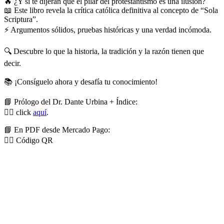
🔥 ¿Y si te dijeran que el pilar del protestantismo es una ilusión?
📖 Este libro revela la crítica católica definitiva al concepto de “Sola
Scriptura”.
⚡ Argumentos sólidos, pruebas históricas y una verdad incómoda.
🔍 Descubre lo que la historia, la tradición y la razón tienen que
decir.
📚 ¡Consíguelo ahora y desafía tu conocimiento!
📘 Prólogo del Dr. Dante Urbina + Índice:
👉🏼 click
aquí
.
📘 En PDF desde Mercado Pago:
👉🏼 Código QR