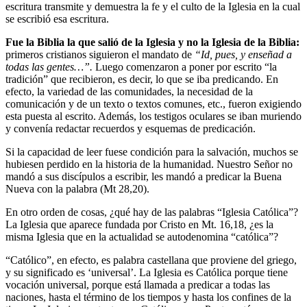
escritura transmite y demuestra la fe y el culto de la Iglesia en la cual
se escribió esa escritura.
Fue
la Biblia la que salió de la Iglesia y no la Iglesia de la Biblia
:
primeros cristianos siguieron el mandato de
“Id, pues, y enseñad a
todas las gentes…”.
Luego comenzaron a poner por escrito “la
tradición” que recibieron, es decir, lo que se iba predicando. En
efecto, la variedad de las comunidades, la necesidad de la
comunicación y de un texto o textos comunes, etc., fueron exigiendo
esta puesta al escrito. Además, los testigos oculares se iban muriendo
y convenía redactar recuerdos y esquemas de predicación.
Si la capacidad de leer fuese condición para la salvación, muchos se
hubiesen perdido en la historia de la humanidad. Nuestro Señor no
mandó a sus discípulos a escribir, les mandó a predicar la Buena
Nueva con la palabra (Mt 28,20).
En otro orden de cosas, ¿qué hay de las palabras “Iglesia Católica”?
La Iglesia que aparece fundada por Cristo en Mt. 16,18, ¿es la
misma Iglesia que en la actualidad se autodenomina “católica”?
“Católico”, en efecto, es palabra castellana que proviene del griego,
y su significado es ‘universal’. La Iglesia es Católica porque tiene
vocación universal, porque está llamada a predicar a todas las
naciones, hasta el término de los tiempos y hasta los confines de la