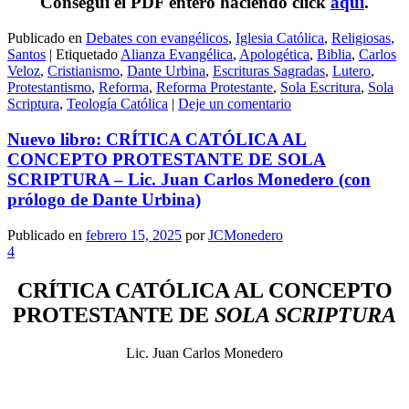
Conseguí el PDF entero haciendo click
aquí
.
Publicado en
Debates con evangélicos
,
Iglesia Católica
,
Religiosas
,
Santos
|
Etiquetado
Alianza Evangélica
,
Apologética
,
Biblia
,
Carlos
Veloz
,
Cristianismo
,
Dante Urbina
,
Escrituras Sagradas
,
Lutero
,
Protestantismo
,
Reforma
,
Reforma Protestante
,
Sola Escritura
,
Sola
Scriptura
,
Teología Católica
|
Deje un comentario
Nuevo libro: CRÍTICA CATÓLICA AL
CONCEPTO PROTESTANTE DE SOLA
SCRIPTURA – Lic. Juan Carlos Monedero (con
prólogo de Dante Urbina)
Publicado en
febrero 15, 2025
por
JCMonedero
4
CRÍTICA CATÓLICA AL CONCEPTO
PROTESTANTE DE
SOLA SCRIPTURA
Lic. Juan Carlos Monedero