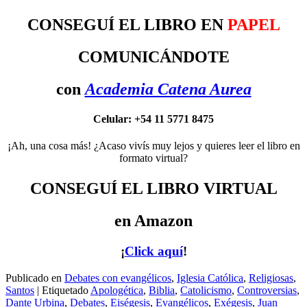
CONSEGUÍ EL LIBRO EN
PAPEL
COMUNICÁNDOTE
con
Academia Catena Aurea
Celular: +54 11 5771 8475
¡Ah, una cosa más! ¿Acaso vivís muy lejos y quieres leer el libro en
formato virtual?
CONSEGUÍ EL LIBRO VIRTUAL
en Amazon
¡
Click aquí
!
Publicado en
Debates con evangélicos
,
Iglesia Católica
,
Religiosas
,
Santos
|
Etiquetado
Apologética
,
Biblia
,
Catolicismo
,
Controversias
,
Dante Urbina
,
Debates
,
Eiségesis
,
Evangélicos
,
Exégesis
,
Juan