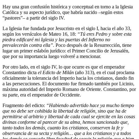
Hay una gran confusión histórica y conceptual en torno a la Iglesia
Católica y su aspecto jurídico, que habría nacido –según estos
“pastores”– a partir del siglo IV.
La Iglesia fue fundada por Jesucristo en el siglo I, hacia el año 33,
según los versículos de Mateo 16, 18:
“Tú eres Pedro y sobre esta
piedra edificaré mi Iglesia y las puertas del Infierno no
prevalecerán contra ella”.
Poco después de la Resurrección, tiene
lugar un primer eslabón jurídico: el Primer Concilio de Jerusalén,
que por su importancia luego volveré a mencionar.
Por otro lado, en el siglo IV, lo que ocurre es que el emperador
Constantino dicta
el Edicto de Milán
(año 313), en el cual proclama
oficialmente la tolerancia del Imperio hacia los cristianos, dando fin
a las persecuciones. El documento fue firmado también por Licinio,
máxima autoridad del Imperio Romano de Oriente. Constantino, por
su parte, era el emperador de Occidente.
Fragmento del edicto:
“
Habiendo advertido hace ya mucho tiempo
que no debe ser cohibida la libertad de religión, sino que ha de
permitirse al arbitrio y libertad de cada cual se ejercite en las cosas
divinas conforme al parecer de su alma, hemos sancionado que,
tanto todos los demás, cuanto los cristianos, conserven la fe y
observancia de su secta y religión… que a los cristianos y a todos
los demás se conceda libre facultad de seguir la religión que a bien