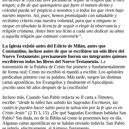
tengan; a fin de que
quienquiera que fuere el numen divino y
celestial pueda ser propicio a nosotros y a todos los que viven bajo
nuestro imperio. Así, pues, hemos promulgado con saludable y
rectísimo criterio esta nuestra voluntad, para que a ninguno se
niegue en absoluto la licencia de seguir o elegir la observancia y
religión cristiana. Antes bien sea lícito a cada uno dedicar su alma
a aquella religión que estimare convenirle”.
La Iglesia existió antes del Edicto de Milán, antes que
Constantino, incluso antes de que se escribiese un sólo libro del
Nuevo Testamento: precisamente fueron sus integrantes quienes
escribieron todos los libros del Nuevo Testamento.
La
transmisión de la Palabra de Cristo fue primero y fundamentalmente
de forma oral: Cristo no escribió ni mandó a escribir. Los apóstoles
predicaban primero con su palabra. Más tarde, surgen las distintas
cartas apostólicas, los Evangelios y finalmente el Apocalipsis:
¡escrito unos 60 años después de la crucifixión!
Incluso más. Cuando San Pablo redacta su II carta a Timoteo,
escribe: “
desde la niñez has sabido las Sagradas Escrituras, las
cuales te pueden hacer sabio para la salvación por la fe que es en
Cristo Jesús”
(2 Ti 3, 15). ¿De qué Sagradas Escrituras hablaba San
Pablo? Sin duda, no de la Biblia tal como la poseemos hoy en día.
Algunas cartas apostólicas no se habían enviado todavía. San Pablo
se refería, efectivamente, al Antiguo Testamento.