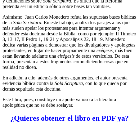
y definiciones sobre
Sola Scriptura
. Es difícil que la Reforma
pretenda ser un edificio sólido sobre bases tan volubles.
Asimismo, Juan Carlos Monedero refuta las supuestas bases bíblicas
de la
Sola Scriptura.
En este trabajo, analiza los pasajes a los que
más suelen apelar los protestantes para intentar argumentar y
defender esta doctrina desde la Biblia, como por ejemplo: II Timoteo
3, 13-17, II Pedro 1, 19-21 y Apocalipsis 22, 18-19. Monedero
dedica varias páginas a demostrar que los divulgadores y apologetas
protestantes, en lugar de hacer propiamente una
exégesis,
más bien
están llevando adelante una
eiségesis
de estos versículos. De esta
forma, presentan a estos fragmentos como diciendo cosas que en
realidad no dicen.
En adición a ello, además de otros argumentos, el autor presenta
evidencia bíblica contra la
Sola Scriptura
, con lo que queda por
demás sepultada esta doctrina.
Este libro, pues, constituye un aporte valioso a la literatura
apologética que no se debe soslayar.
¿Quieres obtener el libro en PDF ya?