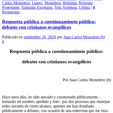
Carlos Monedero
,
Lutero
,
Monedero
,
Reforma
,
Reforma
Protestante
,
Sagradas Escrituras
,
Sola Scriptura
,
Urbina
|
4
Respuestas
Respuesta pública a cuestionamiento público:
debates con cristianos evangélicos
Publicado en
septiembre 26, 2020
por
Juan Carlos Monedero (h)
6
Respuesta pública a cuestionamiento público:
debates con cristianos evangélicos
Por Juan Carlos Monedero (h)
Hace unos días, he sido atacado y cuestionado públicamente –
tomando mi nombre, apellido y foto– por dos personas que manejan
redes sociales de cierto alcance, quienes me han desafiado
públicamente a debates, con ocasión de una entrevista que me hizo