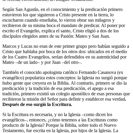
Según San Agustín, en el conocimiento y la predicación primero
estuvieron los que siguieron a Cristo presente en la tierra, lo
escucharon cuando enseñaba, lo vieron obrar sus milagros y
recibieron de su misma boca el mandato de predicar. Al poner por
escrito el Evangelio, explica el santo, Cristo eligió a dos de los
discípulos elegidos antes de su Pasión: Mateo y San Juan.
Marcos y Lucas no eran de este primer grupo pero habían seguido a
Cristo que hablaba por boca de los otros dos: ubicados en el medio
de los Cuatro Evangelios, serían defendidos en su autenticidad por
Mateo –de un lado– y por Juan –del otro–.
También el conocido apologista católico Fernando Casanova (ex
evangélico) populariza estos conceptos: la Iglesia no surgió porque
hubo gente que creyera en la Biblia. Al contrario, primero se dio la
predicación y la tradición de esa predicación, el apego a esa
tradición, primero existió un colegio apostólico de esas personas que
recibieron la misión del Señor para definir y establecer esa verdad
.
Después de eso surgió la Escritura.
Si la Escritura es necesaria, y no la Iglesia –como dicen los
evangélicos–, entonces, ¿cómo tenemos a las Escrituras como
producto de la Iglesia? Porque la Biblia, sobre todo el Nuevo
Testamento, fue escrita en la Iglesia, por hijos de la Iglesia. La