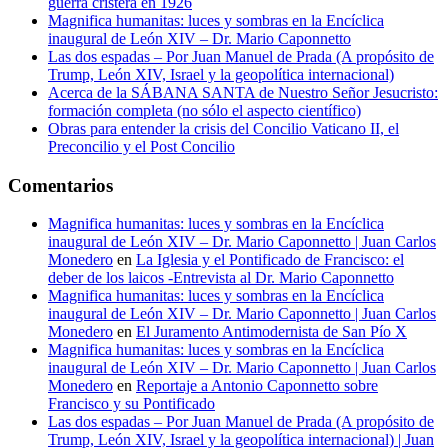
guerra cristera en 1926
Magnifica humanitas: luces y sombras en la Encíclica
inaugural de León XIV – Dr. Mario Caponnetto
Las dos espadas – Por Juan Manuel de Prada (A propósito de
Trump, León XIV, Israel y la geopolítica internacional)
Acerca de la SÁBANA SANTA de Nuestro Señor Jesucristo:
formación completa (no sólo el aspecto científico)
Obras para entender la crisis del Concilio Vaticano II, el
Preconcilio y el Post Concilio
Comentarios
Magnifica humanitas: luces y sombras en la Encíclica
inaugural de León XIV – Dr. Mario Caponnetto | Juan Carlos
Monedero
en
La Iglesia y el Pontificado de Francisco: el
deber de los laicos -Entrevista al Dr. Mario Caponnetto
Magnifica humanitas: luces y sombras en la Encíclica
inaugural de León XIV – Dr. Mario Caponnetto | Juan Carlos
Monedero
en
El Juramento Antimodernista de San Pío X
Magnifica humanitas: luces y sombras en la Encíclica
inaugural de León XIV – Dr. Mario Caponnetto | Juan Carlos
Monedero
en
Reportaje a Antonio Caponnetto sobre
Francisco y su Pontificado
Las dos espadas – Por Juan Manuel de Prada (A propósito de
Trump, León XIV, Israel y la geopolítica internacional) | Juan