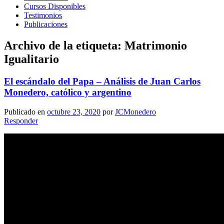
Cursos Disponibles
Testimonios
Publicaciones
Archivo de la etiqueta:
Matrimonio
Igualitario
El escándalo del Papa – Análisis de Juan Carlos
Monedero, católico y argentino
Publicado en
octubre 23, 2020
por
JCMonedero
Responder