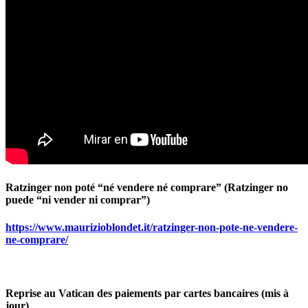
Ratzinger non poté “né vendere né comprare” (Ratzinger no
puede “ni vender ni comprar”)
https://www.maurizioblondet.it/ratzinger-non-pote-ne-vendere-
ne-comprare/
Reprise au Vatican des paiements par cartes bancaires (mis à
jour)