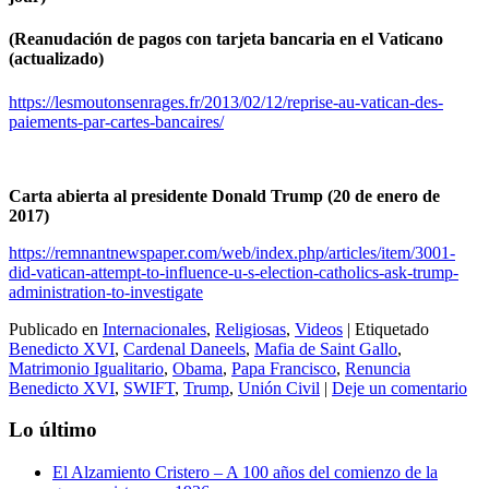
(
Reanudación de pagos con tarjeta bancaria en el Vaticano
(actualizado)
https://lesmoutonsenrages.fr/2013/02/12/reprise-au-vatican-des-
paiements-par-cartes-bancaires/
Carta abierta al presidente Donald Trump (20 de enero de
2017)
https://remnantnewspaper.com/web/index.php/articles/item/3001-
did-vatican-attempt-to-influence-u-s-election-catholics-ask-trump-
administration-to-investigate
Publicado en
Internacionales
,
Religiosas
,
Videos
|
Etiquetado
Benedicto XVI
,
Cardenal Daneels
,
Mafia de Saint Gallo
,
Matrimonio Igualitario
,
Obama
,
Papa Francisco
,
Renuncia
Benedicto XVI
,
SWIFT
,
Trump
,
Unión Civil
|
Deje un comentario
Lo último
El Alzamiento Cristero – A 100 años del comienzo de la