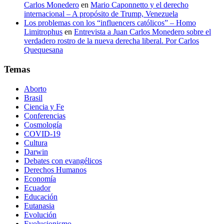
Carlos Monedero
en
Mario Caponnetto y el derecho
internacional – A propósito de Trump, Venezuela
Los problemas con los “influencers católicos” – Homo
Limitrophus
en
Entrevista a Juan Carlos Monedero sobre el
verdadero rostro de la nueva derecha liberal. Por Carlos
Quequesana
Temas
Aborto
Brasil
Ciencia y Fe
Conferencias
Cosmología
COVID-19
Cultura
Darwin
Debates con evangélicos
Derechos Humanos
Economía
Ecuador
Educación
Eutanasia
Evolución
Evolucionismo