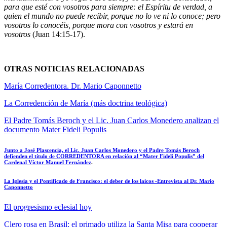
para que esté con vosotros para siempre: el Espíritu de verdad, a
quien el mundo no puede recibir, porque no lo ve ni lo conoce; pero
vosotros lo conocéis, porque mora con vosotros y estará en
vosotros
(Juan 14:15-17).
OTRAS NOTICIAS RELACIONADAS
María Corredentora. Dr. Mario Caponnetto
La Corredención de María (más doctrina teológica)
El Padre Tomás Beroch y el Lic. Juan Carlos Monedero analizan el
documento Mater Fideli Populis
Junto a José Plascencia, el Lic. Juan Carlos Monedero y el Padre Tomás Beroch
defienden el título de CORREDENTORA en relación al “Mater Fideli Populis” del
Cardenal Víctor Manuel Fernández
.
La Iglesia y el Pontificado de Francisco: el deber de los laicos -Entrevista al Dr. Mario
Caponnetto
El progresismo eclesial hoy
Clero rosa en Brasil: el primado utiliza la Santa Misa para cooperar