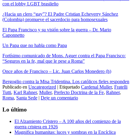
con el lobby LGBT brasileño
¿Hacia un clero “gay”?
El Padre Cristian Echeverry Sánchez
(Colombia) promueve el sacerdocio para homosexuales
El Papa Francisco y su visión sobre la guerra – Dr. Mario
Caponnetto
Un Papa que no habla como Papa
Fortísimo comunicado de Mons. Aguer contra el Papa Francisco:
“Seguros en la fe, mal que le pese a Roma”
Once años de Francisco – Lic. Juan Carlos Monedero (h)
Bergoglio contra la Misa Tridentina. Los católicos fieles responden
Publicado en
Uncategorized
|
Etiquetado
Cardenal Muller
,
Fratelli
Tutti
,
Karl Rahner
,
Muller
,
Prefecto Doctrina de la Fe
,
Rahner
,
Roma
,
Santa Sede
|
Deje un comentario
Lo último
El Alzamiento Cristero – A 100 años del comienzo de la
guerra cristera en 1926
Magnifica humanitas: luces y sombras en la Encíclica