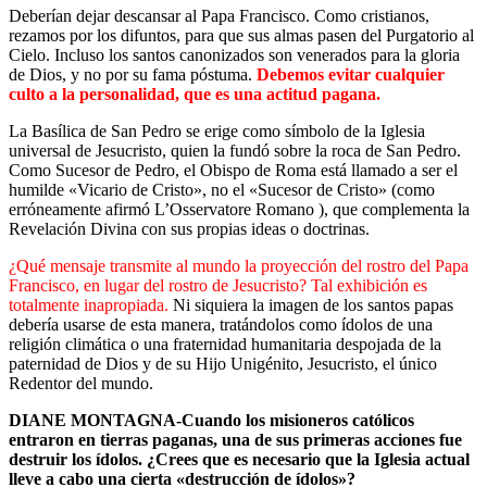
Deberían dejar descansar al Papa Francisco. Como cristianos,
rezamos por los difuntos, para que sus almas pasen del Purgatorio al
Cielo. Incluso los santos canonizados son venerados para la gloria
de Dios, y no por su fama póstuma.
Debemos evitar cualquier
culto a la personalidad, que es una actitud pagana.
La Basílica de San Pedro se erige como símbolo de la Iglesia
universal de Jesucristo, quien la fundó sobre la roca de San Pedro.
Como Sucesor de Pedro, el Obispo de Roma está llamado a ser el
humilde «Vicario de Cristo», no el «Sucesor de Cristo» (como
erróneamente afirmó L’Osservatore Romano ), que complementa la
Revelación Divina con sus propias ideas o doctrinas.
¿Qué mensaje transmite al mundo la proyección del rostro del Papa
Francisco, en lugar del rostro de Jesucristo? Tal exhibición es
totalmente inapropiada.
Ni siquiera la imagen de los santos papas
debería usarse de esta manera, tratándolos como ídolos de una
religión climática o una fraternidad humanitaria despojada de la
paternidad de Dios y de su Hijo Unigénito, Jesucristo, el único
Redentor del mundo.
DIANE MONTAGNA-Cuando los misioneros católicos
entraron en tierras paganas, una de sus primeras acciones fue
destruir los ídolos. ¿Crees que es necesario que la Iglesia actual
lleve a cabo una cierta «destrucción de ídolos»?