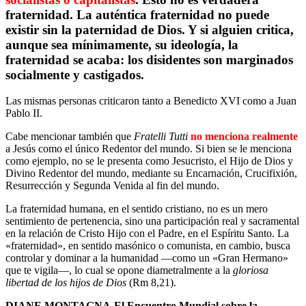
fraternidad. La auténtica fraternidad no puede
existir sin la paternidad de Dios. Y si alguien critica,
aunque sea mínimamente, su ideología, la
fraternidad se acaba: los disidentes son marginados
socialmente y castigados.
Las mismas personas criticaron tanto a Benedicto XVI como a Juan
Pablo II.
Cabe mencionar también que
Fratelli Tutti
no menciona realmente
a Jesús como el único Redentor del mundo. Si bien se le menciona
como ejemplo, no se le presenta como Jesucristo, el Hijo de Dios y
Divino Redentor del mundo, mediante su Encarnación, Crucifixión,
Resurrección y Segunda Venida al fin del mundo.
La fraternidad humana, en el sentido cristiano, no es un mero
sentimiento de pertenencia, sino una participación real y sacramental
en la relación de Cristo Hijo con el Padre, en el Espíritu Santo. La
«fraternidad», en sentido masónico o comunista, en cambio, busca
controlar y dominar a la humanidad —como un «Gran Hermano»
que te vigila—, lo cual se opone diametralmente a la
gloriosa
libertad de los hijos de Dios
(Rm 8,21).
DIANE MONTAGNA-El Encuentro Mundial sobre la