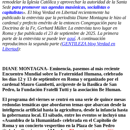
remodelar la Iglesia Católica y aprovechar la autoridad de la Santa
Sede
para promover sus agendas masónicas, socialistas o
capitalistas
». El blog Verdad en Libertad recientemente ha
publicado la entrevista que
la periodista Diane Montagna le hizo al
cardenal y prefecto emérito de la entonces Congregación para la
Doctrina de la Fe, Gerhard Müller. La entrevista tuvo lugar en
Roma y fue publicada el 23 de septiembre de 2025. La primera
parte de la entrevista se puede leer
aquí
. A continuación
reproducimos la segunda parte (
GENTILEZA blog Verdad en
Libertad
):
DIANE MONTAGNA- Eminencia, pasemos al más reciente
Encuentro Mundial sobre la Fraternidad Humana, celebrado
los días 12 y 13 de septiembre en Roma y organizado por el
cardenal Mauro Gambetti, arcipreste de la Basílica de San
Pedro, la Fundación Fratelli Tutti y la asociación Be Human.
El programa del viernes se centró en una serie de quince mesas
redondas temáticas que abordaron temas que abarcan desde la
inteligencia artificial hasta la agricultura, desde la infancia hasta
la gobernanza local. El sábado, entre los eventos se incluyó una
«Asamblea de la Humanidad» celebrada en el Capitolio de
Roma y un concierto vespertino en la Plaza de San Pedro