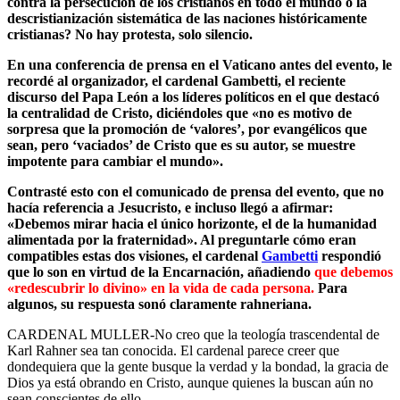
contra la persecución de los cristianos en todo el mundo o la
descristianización sistemática de las naciones históricamente
cristianas? No hay protesta, solo silencio.
En una conferencia de prensa en el Vaticano antes del evento, le
recordé al organizador, el cardenal Gambetti, el reciente
discurso del Papa León a los líderes políticos en el que destacó
la centralidad de Cristo, diciéndoles que «no es motivo de
sorpresa que la promoción de ‘valores’, por evangélicos que
sean, pero ‘vaciados’ de Cristo que es su autor, se muestre
impotente para cambiar el mundo».
Contrasté esto con el comunicado de prensa del evento, que no
hacía referencia a Jesucristo, e incluso llegó a afirmar:
«Debemos mirar hacia el único horizonte, el de la humanidad
alimentada por la fraternidad». Al preguntarle cómo eran
compatibles estas dos visiones, el cardenal
Gambetti
respondió
que lo son en virtud de la Encarnación, añadiendo
que debemos
«redescubrir lo divino» en la vida de cada persona.
Para
algunos, su respuesta sonó claramente rahneriana.
CARDENAL MULLER-No creo que la teología trascendental de
Karl Rahner sea tan conocida. El cardenal parece creer que
dondequiera que la gente busque la verdad y la bondad, la gracia de
Dios ya está obrando en Cristo, aunque quienes la buscan aún no
sean conscientes de ello.