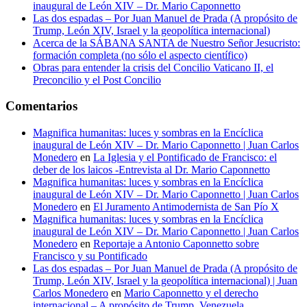
inaugural de León XIV – Dr. Mario Caponnetto
Las dos espadas – Por Juan Manuel de Prada (A propósito de
Trump, León XIV, Israel y la geopolítica internacional)
Acerca de la SÁBANA SANTA de Nuestro Señor Jesucristo:
formación completa (no sólo el aspecto científico)
Obras para entender la crisis del Concilio Vaticano II, el
Preconcilio y el Post Concilio
Comentarios
Magnifica humanitas: luces y sombras en la Encíclica
inaugural de León XIV – Dr. Mario Caponnetto | Juan Carlos
Monedero
en
La Iglesia y el Pontificado de Francisco: el
deber de los laicos -Entrevista al Dr. Mario Caponnetto
Magnifica humanitas: luces y sombras en la Encíclica
inaugural de León XIV – Dr. Mario Caponnetto | Juan Carlos
Monedero
en
El Juramento Antimodernista de San Pío X
Magnifica humanitas: luces y sombras en la Encíclica
inaugural de León XIV – Dr. Mario Caponnetto | Juan Carlos
Monedero
en
Reportaje a Antonio Caponnetto sobre
Francisco y su Pontificado
Las dos espadas – Por Juan Manuel de Prada (A propósito de
Trump, León XIV, Israel y la geopolítica internacional) | Juan
Carlos Monedero
en
Mario Caponnetto y el derecho
internacional – A propósito de Trump, Venezuela