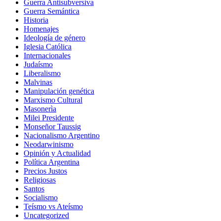
Guerra Antisubversiva
Guerra Semántica
Historia
Homenajes
Ideología de género
Iglesia Católica
Internacionales
Judaísmo
Liberalismo
Malvinas
Manipulación genética
Marxismo Cultural
Masonerìa
Milei Presidente
Monseñor Taussig
Nacionalismo Argentino
Neodarwinismo
Opinión y Actualidad
Política Argentina
Precios Justos
Religiosas
Santos
Socialismo
Teísmo vs Ateísmo
Uncategorized