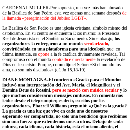
CARDENAL MULLER-Por supuesto, una vez más han abusado
de la Basílica de San Pedro, esta vez apenas una semana después
de
la llamada «peregrinación del Jubileo LGBT».
La Basílica de San Pedro es una iglesia cristiana, símbolo mismo del
catolicismo. En su centro se encuentra Dios mismo: la Presencia
Real de Jesucristo en el Santísimo Sacramento. Sin embargo,
los
organizadores la entregaron a un mundo
secularizado
,
convirtiéndola en una plataforma para una ideología
que, en
última instancia, se
opone
a la fe católica divinamente revelada. Tal
compromiso con el mundo
contradice directamente
la revelación de
Dios en Jesucristo. Porque, como dijo el Señor: «Si el mundo los
ama, no son mis discípulos» (cf. Jn 15,18-19).
DIANE MONTAGNA-El concierto «Gracia para el Mundo»
incluyó una interpretación del Ave, María, el Magnificat y el
Domine Deus de Rossini,
pero se mezcló con música secular
y lo
que muchos consideraron mensajes confusos. En comentarios
leídos desde el teleprompter, es decir, escritos por los
organizadores, Pharrell Williams preguntó: «¿Qué es la gracia?
La gracia es una luz que vive en cada uno de nosotros
esperando ser compartida, no solo una bendición que recibimos
sino una fuerza que extendemos unos a otros. Debajo de cada
cultura, cada idioma, cada historia, está el mismo aliento, el