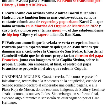
titulado «Gracia para el Mundo».
El evento se transmitió por
Disney+, Hulu y ABCNews.
El cartel contó con artistas como Andrea Bocelli y Jennifer
Hudson, pero también figuras más controvertidas, como la
cantante colombiana de
reguetón y pop urbano
Karol G —que
había actuado
en la Marcha del Orgullo de Madrid de 2022
y
cuyo trabajo incorpora ‘temas
queer
’—, el dúo estadounidense
de
hip hop
Clipse y el
rapero
tailandés BamBam.
El Vaticano anunció que la velada se vería excepcionalmente
realzada por un espectacular despliegue de 3500 drones que
iluminarían el cielo sobre la Cúpula de San Pedro. El cardenal
Gambetti señaló que los drones proyectarían
el rostro del papa
Francisco
, junto con imágenes de la Capilla Sixtina, sobre la
propia Cúpula. Sin embargo, al final, el rostro del papa
Francisco se proyectó en el aire que rodea la Cúpula.
CARDENAL MULLER- Cuesta creerlo. Tal como se presentó
inicialmente, recordaba a la Apoteosis de la antigüedad, cuando el
Senado romano declaró al emperador una deidad pagana, o a la
Plaza Roja de Moscú, donde enormes imágenes de Stalin y Lenin se
alzaban como los nuevos ídolos. Sin embargo, en su forma final,
evocaba algo diferente: la sensación de estar vigilado por el Gran
Hermano.