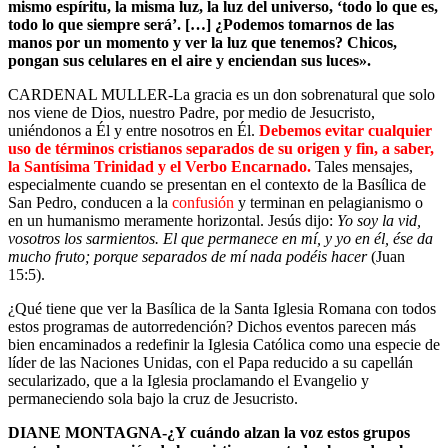
mismo espíritu, la misma luz, la luz del universo, ‘todo lo que es,
todo lo que siempre será’. […] ¿Podemos tomarnos de las
manos por un momento y ver la luz que tenemos? Chicos,
pongan sus celulares en el aire y enciendan sus luces».
CARDENAL MULLER-La gracia es un don sobrenatural que solo
nos viene de Dios, nuestro Padre, por medio de Jesucristo,
uniéndonos a Él y entre nosotros en Él.
Debemos evitar cualquier
uso de términos cristianos separados de su origen y fin, a saber,
la Santísima Trinidad y el Verbo Encarnado.
Tales mensajes,
especialmente cuando se presentan en el contexto de la Basílica de
San Pedro, conducen a la
confusión
y terminan en pelagianismo o
en un humanismo meramente horizontal. Jesús dijo:
Yo soy la vid,
vosotros los sarmientos. El que permanece en mí, y yo en él, ése da
mucho fruto; porque separados de mí nada podéis hacer
(Juan
15:5).
¿Qué tiene que ver la Basílica de la Santa Iglesia Romana con todos
estos programas de autorredención? Dichos eventos parecen más
bien encaminados a redefinir la Iglesia Católica como una especie de
líder de las Naciones Unidas, con el Papa reducido a su capellán
secularizado, que a la Iglesia proclamando el Evangelio y
permaneciendo sola bajo la cruz de Jesucristo.
DIANE MONTAGNA-¿Y cuándo alzan la voz estos grupos