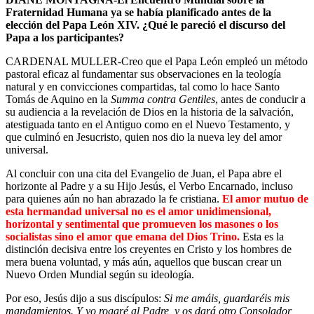
Fraternidad Humana ya se había planificado antes de la
elección del Papa León XIV. ¿Qué le pareció el discurso del
Papa a los participantes?
CARDENAL MULLER-Creo que el Papa León empleó un método
pastoral eficaz al fundamentar sus observaciones en la teología
natural y en convicciones compartidas, tal como lo hace Santo
Tomás de Aquino en la
Summa contra Gentiles
, antes de conducir a
su audiencia a la revelación de Dios en la historia de la salvación,
atestiguada tanto en el Antiguo como en el Nuevo Testamento, y
que culminó en Jesucristo, quien nos dio la nueva ley del amor
universal.
Al concluir con una cita del Evangelio de Juan, el Papa abre el
horizonte al Padre y a su Hijo Jesús, el Verbo Encarnado, incluso
para quienes aún no han abrazado la fe cristiana.
El amor mutuo de
esta hermandad universal no es el amor unidimensional,
horizontal y sentimental que promueven los masones o los
socialistas sino el amor que emana del Dios Trino.
Esta es la
distinción decisiva entre los creyentes en Cristo y los hombres de
mera buena voluntad, y más aún, aquellos que buscan crear un
Nuevo Orden Mundial según su ideología.
Por eso, Jesús dijo a sus discípulos:
Si me amáis, guardaréis mis
mandamientos. Y yo rogaré al Padre, y os dará otro Consolador,