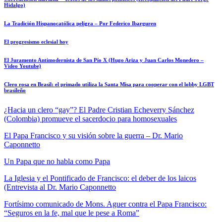
Hidalgo)
La Tradición Hispanocatólica peligra – Por Federico Ibarguren
El progresismo eclesial hoy
El Juramento Antimodernista de San Pío X (Hugo Ariza y Juan Carlos Monedero –
Video Youtube)
Clero rosa en Brasil: el primado utiliza la Santa Misa para cooperar con el lobby LGBT
brasileño
¿Hacia un clero “gay”?
El Padre Cristian Echeverry Sánchez
(Colombia) promueve el sacerdocio para homosexuales
El Papa Francisco y su visión sobre la guerra – Dr. Mario
Caponnetto
Un Papa que no habla como Papa
La Iglesia y el Pontificado de Francisco: el deber de los laicos
(Entrevista al Dr. Mario Caponnetto
Fortísimo comunicado de Mons. Aguer contra el Papa Francisco:
“Seguros en la fe, mal que le pese a Roma”