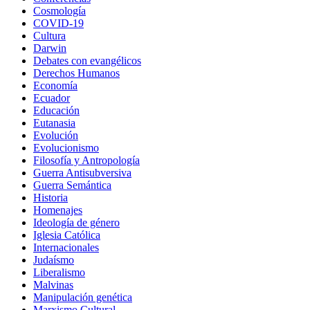
Cosmología
COVID-19
Cultura
Darwin
Debates con evangélicos
Derechos Humanos
Economía
Ecuador
Educación
Eutanasia
Evolución
Evolucionismo
Filosofía y Antropología
Guerra Antisubversiva
Guerra Semántica
Historia
Homenajes
Ideología de género
Iglesia Católica
Internacionales
Judaísmo
Liberalismo
Malvinas
Manipulación genética
Marxismo Cultural