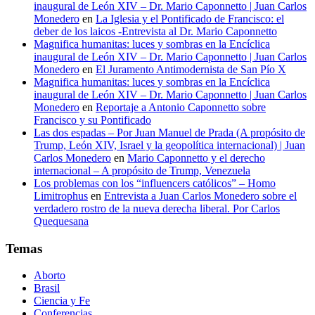
inaugural de León XIV – Dr. Mario Caponnetto | Juan Carlos
Monedero
en
La Iglesia y el Pontificado de Francisco: el
deber de los laicos -Entrevista al Dr. Mario Caponnetto
Magnifica humanitas: luces y sombras en la Encíclica
inaugural de León XIV – Dr. Mario Caponnetto | Juan Carlos
Monedero
en
El Juramento Antimodernista de San Pío X
Magnifica humanitas: luces y sombras en la Encíclica
inaugural de León XIV – Dr. Mario Caponnetto | Juan Carlos
Monedero
en
Reportaje a Antonio Caponnetto sobre
Francisco y su Pontificado
Las dos espadas – Por Juan Manuel de Prada (A propósito de
Trump, León XIV, Israel y la geopolítica internacional) | Juan
Carlos Monedero
en
Mario Caponnetto y el derecho
internacional – A propósito de Trump, Venezuela
Los problemas con los “influencers católicos” – Homo
Limitrophus
en
Entrevista a Juan Carlos Monedero sobre el
verdadero rostro de la nueva derecha liberal. Por Carlos
Quequesana
Temas
Aborto
Brasil
Ciencia y Fe
Conferencias