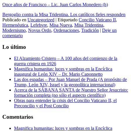
Once años de Francisco – Lic. Juan Carlos Monedero (h)
Bergoglio contra la Misa Tridentina. Los católicos fieles responden
Publicado en
Uncategorized
|
Etiquetado
Concilio Vaticano II
,
Hermenéutica
,
Lefebvre
,
Misa Nueva
,
Misa Tridentina
,
Modernismo
,
Novus Ordo
,
Ordenaciones
,
Tradición
|
Deje un
comentario
Lo último
El Alzamiento Cristero – A 100 años del comienzo de la
guerra cristera en 1926
Magnifica humanitas: luces y sombras en la Encíclica
inaugural de León XIV – Dr. Mario Caponnetto
Las dos espadas – Por Juan Manuel de Prada (A propósito de
Trump, León XIV, Israel y la geopolítica internacional)
Acerca de la SÁBANA SANTA de Nuestro Señor Jesucristo:
formación completa (no sólo el aspecto científico)
Obras para entender la crisis del Concilio Vaticano II, el
Preconcilio y el Post Concilio
Comentarios
Magnifica humanitas: luces y sombras en la Encíclica