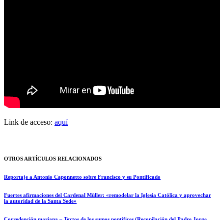
Link de acceso:
aquí
OTROS ARTÍCULOS RELACIONADOS
Reportaje a Antonio Caponnetto sobre Francisco y su Pontificado
Fuertes afirmaciones del Cardenal Müller: «remodelar la Iglesia Católica y aprovechar
la autoridad de la Santa Sede»
Corredención mariana – Textos de los sumos pontífices (Recopilación del Padre Jorge