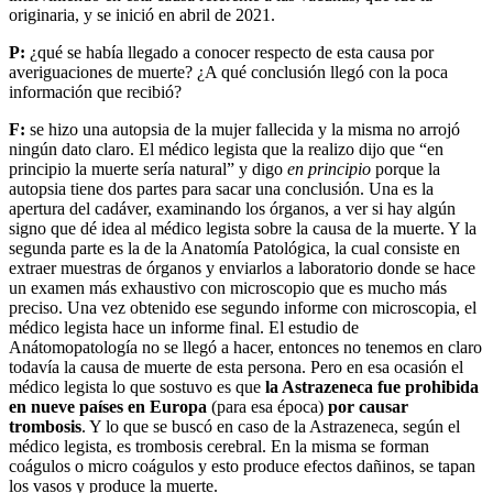
originaria, y se inició en abril de 2021.
P:
¿qué se había llegado a conocer respecto de esta causa por
averiguaciones de muerte? ¿A qué conclusión llegó con la poca
información que recibió?
F:
se hizo una autopsia de la mujer fallecida y la misma no arrojó
ningún dato claro. El médico legista que la realizo dijo que “en
principio la muerte sería natural” y digo
en principio
porque la
autopsia tiene dos partes para sacar una conclusión. Una es la
apertura del cadáver, examinando los órganos, a ver si hay algún
signo que dé idea al médico legista sobre la causa de la muerte. Y la
segunda parte es la de la Anatomía Patológica, la cual consiste en
extraer muestras de órganos y enviarlos a laboratorio donde se hace
un examen más exhaustivo con microscopio que es mucho más
preciso. Una vez obtenido ese segundo informe con microscopia, el
médico legista hace un informe final. El estudio de
Anátomopatología no se llegó a hacer, entonces no tenemos en claro
todavía la causa de muerte de esta persona. Pero en esa ocasión el
médico legista lo que sostuvo es que
la Astrazeneca fue prohibida
en nueve países en Europa
(para esa época)
por causar
trombosis
. Y lo que se buscó en caso de la Astrazeneca, según el
médico legista, es trombosis cerebral. En la misma se forman
coágulos o micro coágulos y esto produce efectos dañinos, se tapan
los vasos y produce la muerte.