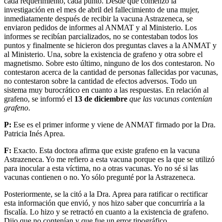
cada requerimiento, cada punto. Desde que comenzó la
investigación en el mes de abril del fallecimiento de una mujer,
inmediatamente después de recibir la vacuna Astrazeneca, se
enviaron pedidos de informes al ANMAT y al Ministerio. Los
informes se recibían parcializados, no se contestaban todos los
puntos y finalmente se hicieron dos preguntas claves a la ANMAT y
al Ministerio. Una, sobre la existencia de grafeno y otra sobre el
magnetismo. Sobre esto último, ninguno de los dos contestaron. No
contestaron acerca de la cantidad de personas fallecidas por vacunas,
no contestaron sobre la cantidad de efectos adversos. Todo un
sistema muy burocrático en cuanto a las respuestas. En relación al
grafeno, se informó el
13 de diciembre
que las vacunas contenían
grafeno
.
P:
Ese es el primer informe y viene de ANMAT firmado por la Dra.
Patricia Inés Aprea.
F:
Exacto. Esta doctora afirma que existe grafeno en la vacuna
Astrazeneca. Yo me refiero a esta vacuna porque es la que se utilizó
para inocular a esta víctima, no a otras vacunas. Yo no sé si las
vacunas contienen o no. Yo sólo pregunté por la Astrazeneca.
Posteriormente, se la citó a la Dra. Aprea para ratificar o rectificar
esta información que envió, y nos hizo saber que concurriría a la
fiscalía. Lo hizo y se retractó en cuanto a la existencia de grafeno.
Dijo que no contenían y que fue un error tipográfico.