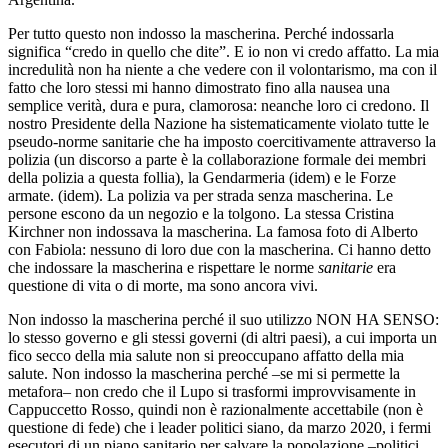
Per tutto questo non indosso la mascherina. Perché indossarla
significa “credo in quello che dite”. E io non vi credo affatto. La mia
incredulità non ha niente a che vedere con il volontarismo, ma con il
fatto che loro stessi mi hanno dimostrato fino alla nausea una
semplice verità, dura e pura, clamorosa: neanche loro ci credono. Il
nostro Presidente della Nazione ha sistematicamente violato tutte le
pseudo-norme sanitarie che ha imposto coercitivamente attraverso la
polizia (un discorso a parte è la collaborazione formale dei membri
della polizia a questa follia), la Gendarmeria (idem) e le Forze
armate. (idem). La polizia va per strada senza mascherina. Le
persone escono da un negozio e la tolgono. La stessa Cristina
Kirchner non indossava la mascherina. La famosa foto di Alberto
con Fabiola: nessuno di loro due con la mascherina. Ci hanno detto
che indossare la mascherina e rispettare le norme
sanitarie
era
questione di vita o di morte, ma sono ancora vivi.
Non indosso la mascherina perché il suo utilizzo NON HA SENSO:
lo stesso governo e gli stessi governi (di altri paesi), a cui importa un
fico secco della mia salute non si preoccupano affatto della mia
salute. Non indosso la mascherina perché –se mi si permette la
metafora– non credo che il Lupo si trasformi improvvisamente in
Cappuccetto Rosso, quindi non è razionalmente accettabile (non è
questione di fede) che i leader politici siano, da marzo 2020, i fermi
esecutori di un piano sanitario per salvare la popolazione –politici