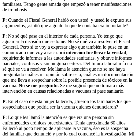
familiares. Tengo gente amada que empezó a tener manifestaciones
de trombosis.
P
: Cuando el Fiscal General habló con usted, y usted le expuso sus
argumentos, ¿sintió que algo de lo que le contaba era importante?
F
: No sé qué pasa en el interior de cada persona. Yo tengo que
aguardar la decisión que se tome. No sé qué va a resolver el Fiscal
General. Pero sí te voy a expresar algo que también lo puse en un
comunicado que voy a sacar:
mi intención fue llevar la verdad
,
requiriendo informes a las autoridades sanitarias, y obtuve informes
parciales, confusos y sin ninguna certeza. Del futuro laboral mío no
sé qué se va a resolver. Me llama la atención que no se me haya
preguntado cuál es mi opinión sobre esto, cuál es mi documentación
que me lleva a sospechar sobre la posible presencia de tóxicos en la
vacuna.
No se me preguntó.
Se me sugirió que no tomara más
intervención en causas relacionadas a vacunas ni pase sanitario.
P
: En el caso de esta mujer fallecida, ¿fueron los familiares los que
sospechaban que podría ser la vacuna quienes denunciaron?
F
: Lo que les llamó la atención es que era una persona sin
enfermedades crónicas preexistentes. Tenía aproximada 60 años.
Falleció al poco tiempo de aplicarse la vacuna, éso es la sospecha
del familiar que denunció y por lo cual comencé la investigación. Mi