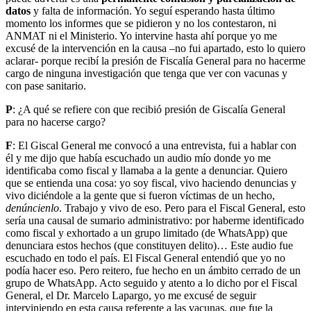
datos
y falta de información. Yo seguí esperando hasta último
momento los informes que se pidieron y no los contestaron, ni
ANMAT ni el Ministerio. Yo intervine hasta ahí porque yo me
excusé de la intervención en la causa –no fui apartado, esto lo quiero
aclarar- porque recibí la presión de Fiscalía General para no hacerme
cargo de ninguna investigación que tenga que ver con vacunas y
con pase sanitario.
P
: ¿A qué se refiere con que recibió presión de Giscalía General
para no hacerse cargo?
F
: El Giscal General me convocó a una entrevista, fui a hablar con
él y me dijo que había escuchado un audio mío donde yo me
identificaba como fiscal y llamaba a la gente a denunciar. Quiero
que se entienda una cosa: yo soy fiscal, vivo haciendo denuncias y
vivo diciéndole a la gente que si fueron víctimas de un hecho,
denúncienlo
. Trabajo y vivo de eso. Pero para el Fiscal General, esto
sería una causal de sumario administrativo: por haberme identificado
como fiscal y exhortado a un grupo limitado (de WhatsApp) que
denunciara estos hechos (que constituyen delito)… Este audio fue
escuchado en todo el país. El Fiscal General entendió que yo no
podía hacer eso. Pero reitero, fue hecho en un ámbito cerrado de un
grupo de WhatsApp. Acto seguido y atento a lo dicho por el Fiscal
General, el Dr. Marcelo Lapargo, yo me excusé de seguir
interviniendo en esta causa referente a las vacunas, que fue la