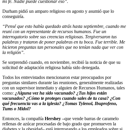
mi fe. Nadie puede cuestionar eso”.
Durham pidió un amparo religioso en agosto y asumió que lo
conseguiría.
“Pensé que esto había quedado atrás hasta septiembre, cuando me
reuní con un representante de recursos humanos. Fue un
interrogatorio sobre sus creencias religiosas. Tergiversaron tus
palabras y trataron de poner palabras en tu boca. Fue terrible. Me
hicieron preguntas tan personales que no tenían nada que ver con
la religión”.
Se sorprendió cuando, en noviembre, recibió la noticia de que su
solicitud de adaptación religiosa había sido denegada.
Todos los entrevistados mencionaron estar preocupados por
preguntas similares durante las reuniones, generalmente realizadas
con un supervisor inmediato y alguien de Recursos Humanos, tales
como:
¿Alguna vez ha sido vacunado? ¿Tus hijos están
vacunados? ¿Cómo te proteges cuando sales de tu casa? ¿Con
qué frecuencia vas a la iglesia? ¿Tomas Tylenol, Ibuprofeno,
Tums o Midol?
Entonces, la compañía
Hershey –
que vende barras de caramelo
rellenas de azúcar procesadas de bajo grado que promueven la
diabetes y la obesidad– está interrogando a los empleados sobre si