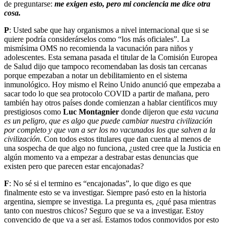
de preguntarse:
me exigen esto, pero mi conciencia me dice otra
cosa.
P
: Usted sabe que hay organismos a nivel internacional que si se
quiere podría considerárselos como “los más oficiales”. La
mismísima OMS no recomienda la vacunación para niños y
adolescentes. Esta semana pasada el titular de la Comisión Europea
de Salud dijo que tampoco recomendaban las dosis tan cercanas
porque empezaban a notar un debilitamiento en el sistema
inmunológico. Hoy mismo el Reino Unido anunció que empezaba a
sacar todo lo que sea protocolo COVID a partir de mañana, pero
también hay otros países donde comienzan a hablar científicos muy
prestigiosos como
Luc Montagnier
donde dijeron que
esta vacuna
es un peligro
,
que es algo que puede cambiar nuestra civilización
por completo y que van a ser los no vacunados los que salven a la
civilización.
Con todos estos titulares que dan cuenta al menos de
una sospecha de que algo no funciona, ¿usted cree que la Justicia en
algún momento va a empezar a destrabar estas denuncias que
existen pero que parecen estar encajonadas?
F
: No sé si el termino es “encajonadas”, lo que digo es que
finalmente esto se va investigar. Siempre pasó esto en la historia
argentina, siempre se investiga. La pregunta es, ¿qué pasa mientras
tanto con nuestros chicos? Seguro que se va a investigar. Estoy
convencido de que va a ser así. Estamos todos conmovidos por esto