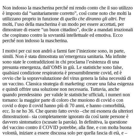
Non indosso la mascherina perché mi rendo conto che il suo utilizzo
è imposto dal “sanitariamente corretto”, così come noto che molti la
utilizzano proprio in funzione di
quello che diranno gli altri
. Per
molti, l’uso della mascherina è un modo per essere accettati, per
dimostrare di essere “un buon cittadino”, docile a mandati irrazionali
che cospirano contro la sovranità intellettuale ed emotiva. Ecco
perché non indosso la mascherina.
I motivi per cui non andrò a farmi fare l’iniezione sono, in parte,
simili. Non è stata dimostrata un’emergenza sanitaria. Ma infinite
sono state le contraddizioni in chi proclama l’esistenza di una
presunta emergenza, dall’OMS in giù. Le statistiche sono false,
qualsiasi condizione respiratoria è presumibilmente covid, ed è
ovvio che la sopravvalutazione del virus genera la falsa necessità di
un vaccino. Classica strategia di marketing: creare una falsa esigenza
e quindi offrire una soluzione non necessaria. Tuttavia, anche
quando prendessimo per valide le statistiche ufficiali, i numeri non
tornano: la maggior parte di coloro che muoiono di covid o con
covid o dopo il covid hanno più di 70 anni, e hanno comorbilità,
ecc. Io ne ho 36. Che questo fatto ovvio –che mi esonera da ulteriori
dimostrazioni– sia completamente ignorato da così tante persone è
davvero sintomatico (scusate la parola). In definitiva, la questione
del vaccino contro il COVID potrebbe, alla fine, e con molta buona
volontà, iniziare a essere discussa solo per quella fascia di età, e –