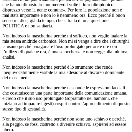
che hanno dimostrato innumerevoli volte il loro olimpionico
disprezzo verso la gente comune–. Per loro la popolazione non è
mai stata importante e non lo è nemmeno ora. Ecco perché il buon
senso mi dice, già da tempo, che si tratta di una questione
POLITICA e non sanitaria.
Non indosso la mascherina perché mi soffoco, non voglio inalare la
mia stessa anidride carbonica. Non mi si venga a dire che i chirurghi
la usano perché paragonare l’uso prolungato per ore e ore con
l’utilizzo di qualche ora, è una sciocchezza e non regge alla minima
analisi.
Non indosso la mascherina perché è lo strumento che rende
inequivocabilmente visibile la mia adesione al discorso dominante
dei mass media.
Non indosso la mascherina perché nasconde le espressioni facciali
che costituiscono una parte importante della comunicazione umana,
e credo che il suo uso prolungato (soprattutto nei bambini, che
iniziano ad imparare i gesti) cospiri contro l’apprendimento di questo
stesso tipo di gestualità.
Non indosso la mascherina perché non sono uno schiavo e perché,
alla peggio, se fossi costretto a divenire schiavo, aspirerei ad essere
libero.