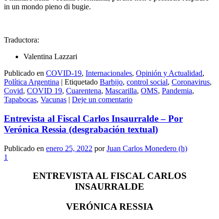
in un mondo pieno di bugie.
Traductora:
Valentina Lazzari
Publicado en
COVID-19
,
Internacionales
,
Opinión y Actualidad
,
Política Argentina
|
Etiquetado
Barbijo
,
control social
,
Coronavirus
,
Covid
,
COVID 19
,
Cuarentena
,
Mascarilla
,
OMS
,
Pandemia
,
Tapabocas
,
Vacunas
|
Deje un comentario
Entrevista al Fiscal Carlos Insaurralde – Por
Verónica Ressia (desgrabación textual)
Publicado en
enero 25, 2022
por
Juan Carlos Monedero (h)
1
ENTREVISTA AL FISCAL CARLOS
INSAURRALDE
VERÓNICA RESSIA