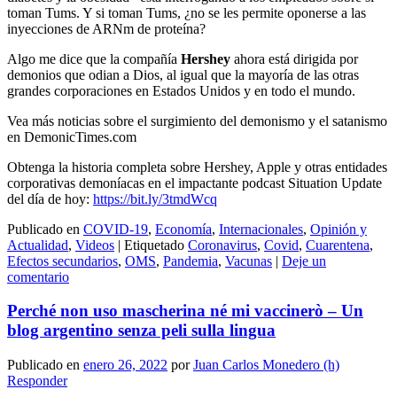
toman Tums. Y si toman Tums, ¿no se les permite oponerse a las
inyecciones de ARNm de proteína?
Algo me dice que la compañía
Hershey
ahora está dirigida por
demonios que odian a Dios, al igual que la mayoría de las otras
grandes corporaciones en Estados Unidos y en todo el mundo.
Vea más noticias sobre el surgimiento del demonismo y el satanismo
en DemonicTimes.com
Obtenga la historia completa sobre Hershey, Apple y otras entidades
corporativas demoníacas en el impactante podcast Situation Update
del día de hoy:
https://bit.ly/3tmdWcq
Publicado en
COVID-19
,
Economía
,
Internacionales
,
Opinión y
Actualidad
,
Videos
|
Etiquetado
Coronavirus
,
Covid
,
Cuarentena
,
Efectos secundarios
,
OMS
,
Pandemia
,
Vacunas
|
Deje un
comentario
Perché non uso mascherina né mi vaccinerò – Un
blog argentino senza peli sulla lingua
Publicado en
enero 26, 2022
por
Juan Carlos Monedero (h)
Responder