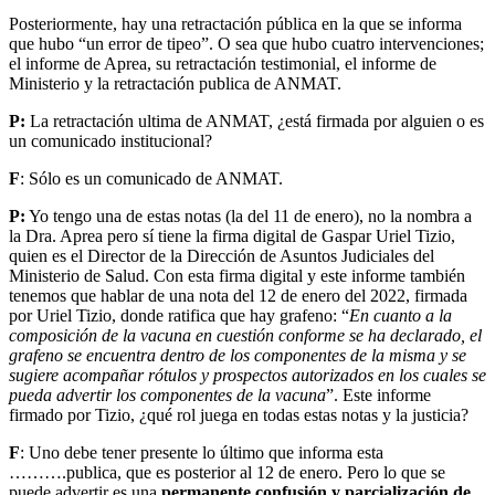
Posteriormente, hay una retractación pública en la que se informa
que hubo “un error de tipeo”. O sea que hubo cuatro intervenciones;
el informe de Aprea, su retractación testimonial, el informe de
Ministerio y la retractación publica de ANMAT.
P:
La retractación ultima de ANMAT, ¿está firmada por alguien o es
un comunicado institucional?
F
: Sólo es un comunicado de ANMAT.
P:
Yo tengo una de estas notas (la del 11 de enero), no la nombra a
la Dra. Aprea pero sí tiene la firma digital de Gaspar Uriel Tizio,
quien es el Director de la Dirección de Asuntos Judiciales del
Ministerio de Salud. Con esta firma digital y este informe también
tenemos que hablar de una nota del 12 de enero del 2022, firmada
por Uriel Tizio, donde ratifica que hay grafeno: “
En cuanto a la
composición de la vacuna en cuestión conforme se ha declarado, el
grafeno se encuentra dentro de los componentes de la misma y se
sugiere acompañar rótulos y prospectos autorizados en los cuales se
pueda advertir los componentes de la vacuna
”. Este informe
firmado por Tizio, ¿qué rol juega en todas estas notas y la justicia?
F
: Uno debe tener presente lo último que informa esta
……….publica, que es posterior al 12 de enero. Pero lo que se
puede advertir es una
permanente confusión y parcialización de