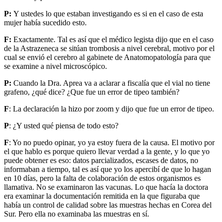
P:
Y ustedes lo que estaban investigando es si en el caso de esta
mujer había sucedido esto.
F:
Exactamente. Tal es así que el médico legista dijo que en el caso
de la Astrazeneca se sitúan trombosis a nivel cerebral, motivo por el
cual se envió el cerebro al gabinete de Anatomopatología para que
se examine a nivel microscópico.
P:
Cuando la Dra. Aprea va a aclarar a fiscalía que el vial no tiene
grafeno, ¿qué dice? ¿Que fue un error de tipeo también?
F
: La declaración la hizo por zoom y dijo que fue un error de tipeo.
P
: ¿Y usted qué piensa de todo esto?
F
: Yo no puedo opinar, yo ya estoy fuera de la causa. El motivo por
el que hablo es porque quiero llevar verdad a la gente, y lo que yo
puede obtener es eso: datos parcializados, escases de datos, no
informaban a tiempo, tal es así que yo los apercibí de que lo hagan
en 10 días, pero la falta de colaboración de estos organismos es
llamativa. No se examinaron las vacunas. Lo que hacía la doctora
era examinar la documentación remitida en la que figuraba que
había un control de calidad sobre las muestras hechas en Corea del
Sur. Pero ella no examinaba las muestras en sí.