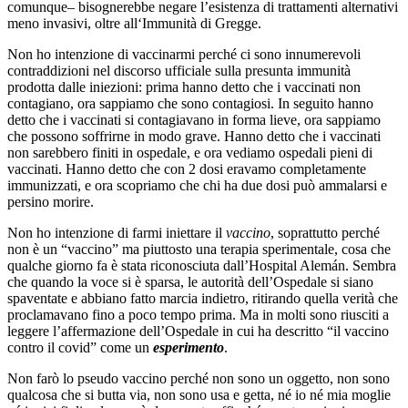
comunque– bisognerebbe negare l’esistenza di trattamenti alternativi
meno invasivi, oltre all‘Immunità di Gregge.
Non ho intenzione di vaccinarmi perché ci sono innumerevoli
contraddizioni nel discorso ufficiale sulla presunta immunità
prodotta dalle iniezioni: prima hanno detto che i vaccinati non
contagiano, ora sappiamo che sono contagiosi. In seguito hanno
detto che i vaccinati si contagiavano in forma lieve, ora sappiamo
che possono soffrirne in modo grave. Hanno detto che i vaccinati
non sarebbero finiti in ospedale, e ora vediamo ospedali pieni di
vaccinati. Hanno detto che con 2 dosi eravamo completamente
immunizzati, e ora scopriamo che chi ha due dosi può ammalarsi e
persino morire.
Non ho intenzione di farmi iniettare il
vaccino
, soprattutto perché
non è un “vaccino” ma piuttosto una terapia sperimentale, cosa che
qualche giorno fa è stata riconosciuta dall’Hospital Alemán. Sembra
che quando la voce si è sparsa, le autorità dell’Ospedale si siano
spaventate e abbiano fatto marcia indietro, ritirando quella verità che
proclamavano fino a poco tempo prima. Ma in molti sono riusciti a
leggere l’affermazione dell’Ospedale in cui ha descritto “il vaccino
contro il covid” come un
esperimento
.
Non farò lo pseudo vaccino perché non sono un oggetto, non sono
qualcosa che si butta via, non sono usa e getta, né io né mia moglie