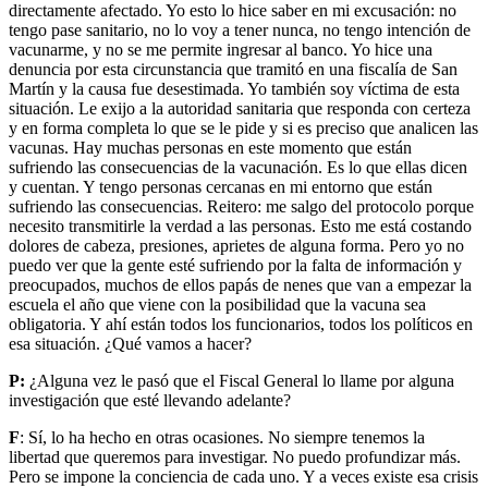
directamente afectado. Yo esto lo hice saber en mi excusación: no
tengo pase sanitario, no lo voy a tener nunca, no tengo intención de
vacunarme, y no se me permite ingresar al banco. Yo hice una
denuncia por esta circunstancia que tramitó en una fiscalía de San
Martín y la causa fue desestimada. Yo también soy víctima de esta
situación. Le exijo a la autoridad sanitaria que responda con certeza
y en forma completa lo que se le pide y si es preciso que analicen las
vacunas. Hay muchas personas en este momento que están
sufriendo las consecuencias de la vacunación. Es lo que ellas dicen
y cuentan. Y tengo personas cercanas en mi entorno que están
sufriendo las consecuencias. Reitero: me salgo del protocolo porque
necesito transmitirle la verdad a las personas. Esto me está costando
dolores de cabeza, presiones, aprietes de alguna forma. Pero yo no
puedo ver que la gente esté sufriendo por la falta de información y
preocupados, muchos de ellos papás de nenes que van a empezar la
escuela el año que viene con la posibilidad que la vacuna sea
obligatoria. Y ahí están todos los funcionarios, todos los políticos en
esa situación. ¿Qué vamos a hacer?
P:
¿Alguna vez le pasó que el Fiscal General lo llame por alguna
investigación que esté llevando adelante?
F
: Sí, lo ha hecho en otras ocasiones. No siempre tenemos la
libertad que queremos para investigar. No puedo profundizar más.
Pero se impone la conciencia de cada uno. Y a veces existe esa crisis