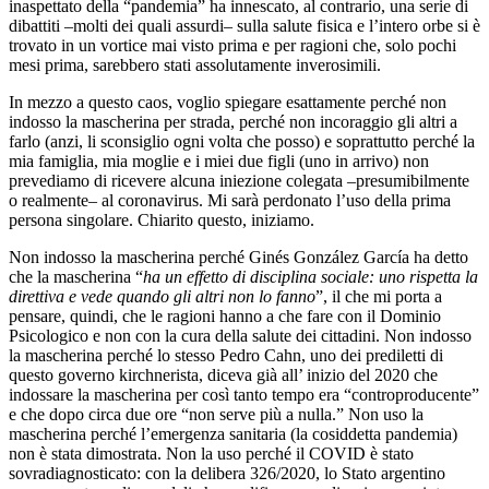
inaspettato della “pandemia” ha innescato, al contrario, una serie di
dibattiti –molti dei quali assurdi– sulla salute fisica e l’intero orbe si è
trovato in un vortice mai visto prima e per ragioni che, solo pochi
mesi prima, sarebbero stati assolutamente inverosimili.
In mezzo a questo caos, voglio spiegare esattamente perché non
indosso la mascherina per strada, perché non incoraggio gli altri a
farlo (anzi, li sconsiglio ogni volta che posso) e soprattutto perché la
mia famiglia, mia moglie e i miei due figli (uno in arrivo) non
prevediamo di ricevere alcuna iniezione colegata –presumibilmente
o realmente– al coronavirus. Mi sarà perdonato l’uso della prima
persona singolare. Chiarito questo, iniziamo.
Non indosso la mascherina perché Ginés González García ha detto
che la mascherina “
ha un effetto di disciplina sociale: uno rispetta la
direttiva e vede quando gli altri non lo fanno
”, il che mi porta a
pensare, quindi, che le ragioni hanno a che fare con il Dominio
Psicologico e non con la cura della salute dei cittadini. Non indosso
la mascherina perché lo stesso Pedro Cahn, uno dei prediletti di
questo governo kirchnerista, diceva già all’ inizio del 2020 che
indossare la mascherina per così tanto tempo era “controproducente”
e che dopo circa due ore “non serve più a nulla.” Non uso la
mascherina perché l’emergenza sanitaria (la cosiddetta pandemia)
non è stata dimostrata. Non la uso perché il COVID è stato
sovradiagnosticato: con la delibera 326/2020, lo Stato argentino