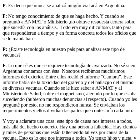
P
: Es decir que nunca se analizó ningún vial acá en Argentina.
F
: No tengo conocimiento de que se haga hecho. Y cuando se
preguntó a ANMAT o Ministerio ,no obtuve respuesta certera sobre
qué sucedía con los análisis. Todo era muy dificultoso, tanto para
que respondieran a tiempo y en forma concreta todos los oficios que
se le mandaban.
P:
¿Existe tecnología en nuestro país para analizar este tipo de
vacunas?
F
: Lo que sé es que se requiere tecnología de avanzada. No sé si en
Argentina contamos con ésta. Nosotros recibimos muchísimos
informes del exterior. Entre ellos recibí el informe “Campra”. Este
informe habla de la toxicidad del grafeno y del hallazgo del mismo
en diversas vacunas. Cuando se le hizo saber a ANMAT y al
Ministerio de Salud, sobre el magnetismo, alertado por lo que estaba
sucediendo (hubieron muchas denuncias al respecto). Cuando yo les
pregunté por esto, no me respondieron nunca. Se enviaban los
requerimientos y ellos dividían las partes que contestaría cada uno.
Y voy a aclararte una cosa: este tipo de causa nos interesa a todos,
más allá del hecho concreto. Hay una persona fallecida. Hay cientos
y miles de personas que están falleciendo tal vez por causa de la
vacuna. Esto es lo que nos interesa a todos. Yo tengo hijos y nieta, y