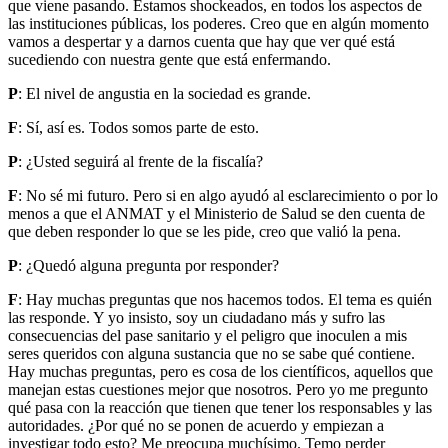
que viene pasando. Estamos shockeados, en todos los aspectos de
las instituciones públicas, los poderes. Creo que en algún momento
vamos a despertar y a darnos cuenta que hay que ver qué está
sucediendo con nuestra gente que está enfermando.
P
: El nivel de angustia en la sociedad es grande.
F
: Sí, así es. Todos somos parte de esto.
P
: ¿Usted seguirá al frente de la fiscalía?
F
: No sé mi futuro. Pero si en algo ayudó al esclarecimiento o por lo
menos a que el ANMAT y el Ministerio de Salud se den cuenta de
que deben responder lo que se les pide, creo que valió la pena.
P
: ¿Quedó alguna pregunta por responder?
F
: Hay muchas preguntas que nos hacemos todos. El tema es quién
las responde. Y yo insisto, soy un ciudadano más y sufro las
consecuencias del pase sanitario y el peligro que inoculen a mis
seres queridos con alguna sustancia que no se sabe qué contiene.
Hay muchas preguntas, pero es cosa de los científicos, aquellos que
manejan estas cuestiones mejor que nosotros. Pero yo me pregunto
qué pasa con la reacción que tienen que tener los responsables y las
autoridades. ¿Por qué no se ponen de acuerdo y empiezan a
investigar todo esto? Me preocupa muchísimo. Temo perder