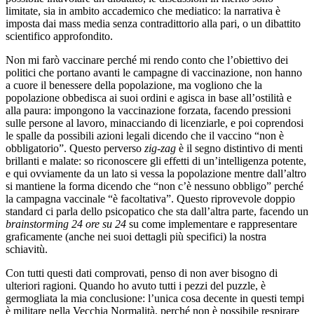
limitate, sia in ambito accademico che mediatico: la narrativa è
imposta dai mass media senza contradittorio alla pari, o un dibattito
scientifico approfondito.
Non mi farò vaccinare perché mi rendo conto che l’obiettivo dei
politici che portano avanti le campagne di vaccinazione, non hanno
a cuore il benessere della popolazione, ma vogliono che la
popolazione obbedisca ai suoi ordini e agisca in base all’ostilità e
alla paura: impongono la vaccinazione forzata, facendo pressioni
sulle persone al lavoro, minacciando di licenziarle, e poi coprendosi
le spalle da possibili azioni legali dicendo che il vaccino “non è
obbligatorio”. Questo perverso
zig-zag
è il segno distintivo di menti
brillanti e malate: so riconoscere gli effetti di un’intelligenza potente,
e qui ovviamente da un lato si vessa la popolazione mentre dall’altro
si mantiene la forma dicendo che “non c’è nessuno obbligo” perché
la campagna vaccinale “è facoltativa”. Questo riprovevole doppio
standard ci parla dello psicopatico che sta dall’altra parte, facendo un
brainstorming 24 ore su 24
su come implementare e rappresentare
graficamente (anche nei suoi dettagli più specifici) la nostra
schiavitù.
Con tutti questi dati comprovati, penso di non aver bisogno di
ulteriori ragioni. Quando ho avuto tutti i pezzi del puzzle, è
germogliata la mia conclusione: l’unica cosa decente in questi tempi
è militare nella Vecchia Normalità, perché non è possibile respirare