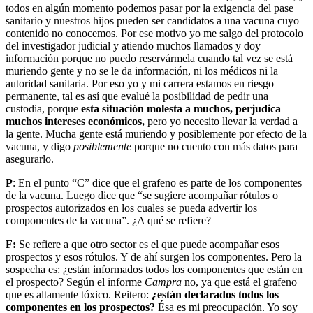
todos en algún momento podemos pasar por la exigencia del pase
sanitario y nuestros hijos pueden ser candidatos a una vacuna cuyo
contenido no conocemos. Por ese motivo yo me salgo del protocolo
del investigador judicial y atiendo muchos llamados y doy
información porque no puedo reservármela cuando tal vez se está
muriendo gente y no se le da información, ni los médicos ni la
autoridad sanitaria. Por eso yo y mi carrera estamos en riesgo
permanente, tal es así que evalué la posibilidad de pedir una
custodia, porque
esta situación molesta a muchos, perjudica
muchos intereses económicos,
pero yo necesito llevar la verdad a
la gente. Mucha gente está muriendo y posiblemente por efecto de la
vacuna, y digo
posiblemente
porque no cuento con más datos para
asegurarlo.
P
: En el punto “C” dice que el grafeno es parte de los componentes
de la vacuna. Luego dice que “se sugiere acompañar rótulos o
prospectos autorizados en los cuales se pueda advertir los
componentes de la vacuna”. ¿A qué se refiere?
F:
Se refiere a que otro sector es el que puede acompañar esos
prospectos y esos rótulos. Y de ahí surgen los componentes. Pero la
sospecha es: ¿están informados todos los componentes que están en
el prospecto? Según el informe
Campra
no, ya que está el grafeno
que es altamente tóxico. Reitero:
¿están declarados todos los
componentes en los prospectos?
Ésa es mi preocupación. Yo soy