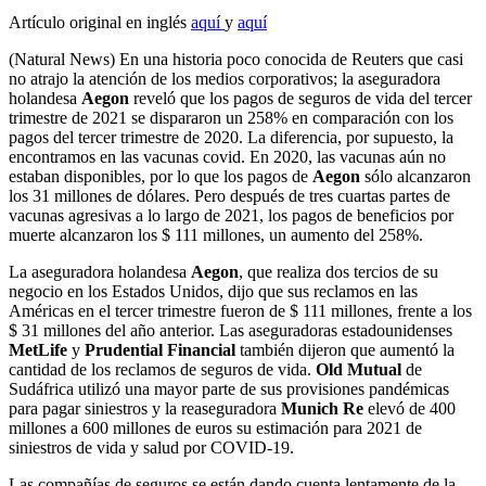
Artículo original en inglés
aquí
y
aquí
(Natural News) En una historia poco conocida de Reuters que casi
no atrajo la atención de los medios corporativos; la aseguradora
holandesa
Aegon
reveló que los pagos de seguros de vida del tercer
trimestre de 2021 se dispararon un 258% en comparación con los
pagos del tercer trimestre de 2020. La diferencia, por supuesto, la
encontramos en las vacunas covid. En 2020, las vacunas aún no
estaban disponibles, por lo que los pagos de
Aegon
sólo alcanzaron
los 31 millones de dólares. Pero después de tres cuartas partes de
vacunas agresivas a lo largo de 2021, los pagos de beneficios por
muerte alcanzaron los $ 111 millones, un aumento del 258%.
La aseguradora holandesa
Aegon
, que realiza dos tercios de su
negocio en los Estados Unidos, dijo que sus reclamos en las
Américas en el tercer trimestre fueron de $ 111 millones, frente a los
$ 31 millones del año anterior. Las aseguradoras estadounidenses
MetLife
y
Prudential Financial
también dijeron que aumentó la
cantidad de los reclamos de seguros de vida.
Old Mutual
de
Sudáfrica utilizó una mayor parte de sus provisiones pandémicas
para pagar siniestros y la reaseguradora
Munich Re
elevó de 400
millones a 600 millones de euros su estimación para 2021 de
siniestros de vida y salud por COVID-19.
Las compañías de seguros se están dando cuenta lentamente de la