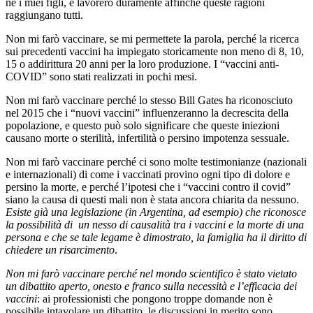
né i miei figli, e lavorerò duramente affinché queste ragioni
raggiungano tutti.
Non mi farò vaccinare, se mi permettete la parola, perché la ricerca
sui precedenti vaccini ha impiegato storicamente non meno di 8, 10,
15 o addirittura 20 anni per la loro produzione. I “vaccini anti-
COVID” sono stati realizzati in pochi mesi.
Non mi farò vaccinare perché lo stesso Bill Gates ha riconosciuto
nel 2015 che i “nuovi vaccini” influenzeranno la decrescita della
popolazione, e questo può solo significare che queste iniezioni
causano morte o sterilità, infertilità o persino impotenza sessuale.
Non mi farò vaccinare perché ci sono molte testimonianze (nazionali
e internazionali) di come i vaccinati provino ogni tipo di dolore e
persino la morte, e perché l’ipotesi che i “vaccini contro il covid”
siano la causa di questi mali non è stata ancora chiarita da nessuno.
Esiste già una legislazione (in Argentina, ad esempio) che riconosce
la possibilità di un nesso di causalità tra i vaccini e la morte di una
persona e che se tale legame è dimostrato, la famiglia ha il diritto di
chiedere un risarcimento
.
Non mi farò vaccinare perché nel mondo scientifico è stato vietato
un dibattito aperto, onesto e franco sulla necessità e l’efficacia dei
vaccini
: ai professionisti che pongono troppe domande non è
possibile intavolare un dibattito, le discussioni in merito sono