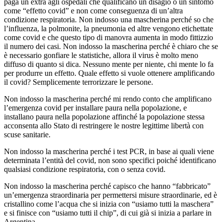
paga un extra agli ospedali che qualificano un disagio o un sintomo
come “effetto covid” e non come conseguenza di un’altra
condizione respiratoria. Non indosso una mascherina perché so che
l’influenza, la polmonite, la pneumonia ed altre vengono etichettate
come covid e che questo tipo di manovra aumenta in modo fittizzio
il numero dei casi. Non indosso la mascherina perché è chiaro che se
è necessario gonfiare le statistiche, allora il virus è molto meno
diffuso di quanto si dica. Nessuno mente per niente, chi mente lo fa
per produrre un effetto. Quale effetto si vuole ottenere amplificando
il covid? Semplicemente terrorizzare le persone.
Non indosso la mascherina perché mi rendo conto che amplificano
l’emergenza covid per installare paura nella popolazione, e
installano paura nella popolazione affinché la popolazione stessa
acconsenta allo Stato di restringere le nostre legittime libertà con
scuse sanitarie.
Non indosso la mascherina perché i test PCR, in base ai quali viene
determinata l’entità del covid, non sono specifici poiché identificano
qualsiasi condizione respiratoria, con o senza covid.
Non indosso la mascherina perché capisco che hanno “fabbricato”
un’emergenza straordinaria per permettersi misure straordinarie, ed è
cristallino come l’acqua che si inizia con “usiamo tutti la maschera”
e si finisce con “usiamo tutti il ​​chip”, di cui già si inizia a parlare in
Argentina.