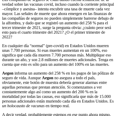
verdad sobre las vacunas covid, incluso cuando la corriente principal
–cómplice y asesina– intenta encubrir una tasa de muerte cada vez
mayor. Las señales de muerte que ahora emergen en las finanzas de
las compañías de seguros no pueden simplemente barrerse debajo de
la alfombra, y dado que se registró un aumento del 258 % para el
tercer trimestre de 2021, surge la pregunta obvia: ¿cuánto peor será
esto para el cuarto trimestre del 2021? ¿O el primer trimestre de
2022?
En cualquier día “normal” (pre-covid) en Estados Unidos mueren
unas 7.700 personas. Si esas muertes aumentan en un 100%, eso
significa que cada día mueren 7.700 personas más. Multiplique eso
durante un año, y son 2.8 millones de muertes adicionales. Tenga en
cuenta que esto es sólo para un aumento del 100% en las muertes.
Aegon
informa un aumento del 258 % en los pagos de las pólizas de
seguro de vida. Aunque
Aegon
no asegura a todo el país,
obviamente, este botón de muestra debería generar alarmas entre
aquellas personas que prestan atención. Si comenzamos a ver
constantemente algo así como un aumento del 200 % en la
mortalidad por todas las causas, eso significaría que más de 15.000
personas adicionales están muriendo cada día en Estados Unidos. Es
un holocausto de vacunas
en tiempo real.
A decir verdad, probablemente estemos en ese punto ahora mismo.