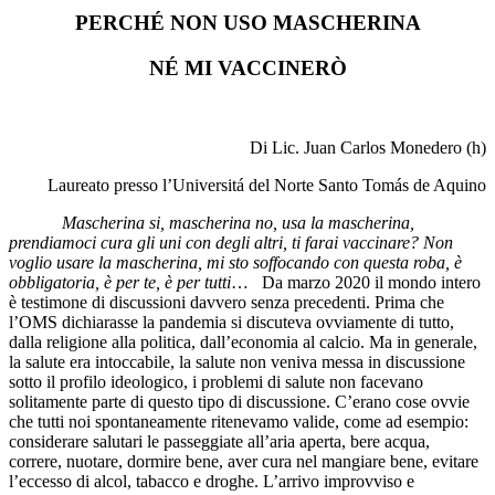
PERCHÉ NON USO MASCHERINA
NÉ MI VACCINERÒ
Di Lic. Juan Carlos Monedero (h)
Laureato presso l’Universitá del Norte Santo Tomás de Aquino
Mascherina si, mascherina no, usa la mascherina,
prendiamoci cura gli uni con degli altri, ti farai vaccinare? Non
voglio usare la mascherina, mi sto soffocando con questa roba, è
obbligatoria, è per te, è per tutti
… Da marzo 2020 il mondo intero
è testimone di discussioni davvero senza precedenti. Prima che
l’OMS dichiarasse la pandemia si discuteva ovviamente di tutto,
dalla religione alla politica, dall’economia al calcio. Ma in generale,
la salute era intoccabile, la salute non veniva messa in discussione
sotto il profilo ideologico, i problemi di salute non facevano
solitamente parte di questo tipo di discussione. C’erano cose ovvie
che tutti noi spontaneamente ritenevamo valide, come ad esempio:
considerare salutari le passeggiate all’aria aperta, bere acqua,
correre, nuotare, dormire bene, aver cura nel mangiare bene, evitare
l’eccesso di alcol, tabacco e droghe. L’arrivo improvviso e