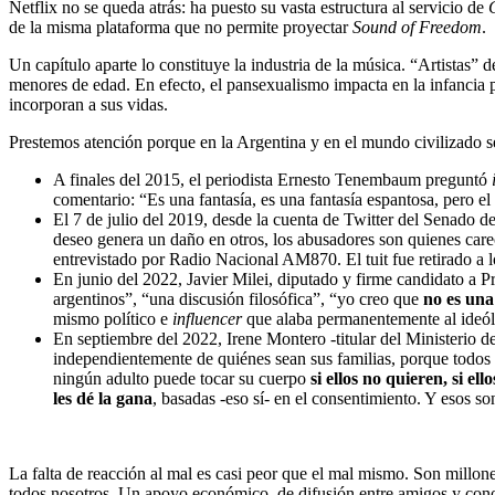
Netflix no se queda atrás: ha puesto su vasta estructura al servicio de
de la misma plataforma que no permite proyectar
Sound of Freedom
.
Un capítulo aparte lo constituye la industria de la música. “Artistas
menores de edad. En efecto, el pansexualismo impacta en la infancia por
incorporan a sus vidas.
Prestemos atención porque en la Argentina y en el mundo civilizado s
A finales del 2015, el periodista Ernesto Tenembaum preguntó
comentario: “Es una fantasía, es una fantasía espantosa, pero el
El 7 de julio del 2019, desde la cuenta de Twitter del Senado 
deseo genera un daño en otros, los abusadores son quienes care
entrevistado por Radio Nacional AM870. El tuit fue retirado a 
En junio del 2022, Javier Milei, diputado y firme candidato a Pr
argentinos”, “una discusión filosófica”, “yo creo que
no es una
mismo político e
influencer
que alaba permanentemente al ideól
En septiembre del 2022, Irene Montero ­-titular del Ministerio 
independientemente de quiénes sean sus familias, porque todos lo
ningún adulto puede tocar su cuerpo
si ellos no quieren, si ell
les dé la gana
, basadas -eso sí- en el consentimiento. Y esos s
La falta de reacción al mal es casi peor que el mal mismo. Son millon
todos nosotros. Un apoyo económico, de difusión entre amigos y conoc