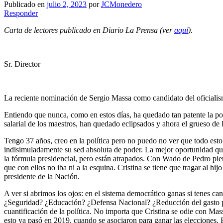
Publicado en
julio 2, 2023
por
JCMonedero
Responder
Carta de lectores publicado en Diario La Prensa (ver
aquí
).
Sr. Director
La reciente nominación de Sergio Massa como candidato del oficialism
Entiendo que nunca, como en estos días, ha quedado tan patente la pod
salarial de los maestros, han quedado eclipsados y ahora el grueso de l
Tengo 37 años, creo en la política pero no puedo no ver que todo esto 
indisimuladamente su sed absoluta de poder. La mejor oportunidad que 
la fórmula presidencial, pero están atrapados. Con Wado de Pedro pier
que con ellos no iba ni a la esquina. Cristina se tiene que tragar al hi
presidente de la Nación.
A ver si abrimos los ojos: en el sistema democrático ganas si tenes c
¿Seguridad? ¿Educación? ¿Defensa Nacional? ¿Reducción del gasto púb
cuantificación de la política. No importa que Cristina se odie con Mas
esto ya pasó en 2019, cuando se asociaron para ganar las elecciones. E