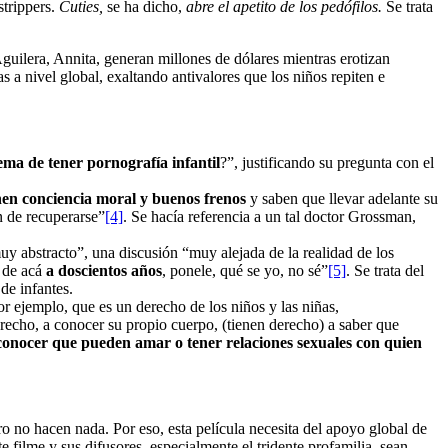
strippers.
Cuties,
se ha dicho,
abre el apetito de los pedófilos.
Se trata
guilera, Annita, generan millones de dólares mientras erotizan
s a nivel global, exaltando antivalores que los niños repiten e
ema de tener pornografía infantil
?”, justificando su pregunta con el
nen conciencia moral y buenos frenos
y saben que llevar adelante su
n de recuperarse”
[4]
. Se hacía referencia a un tal doctor Grossman,
muy abstracto”, una discusión “muy alejada de la realidad de los
s de acá
a doscientos años
, ponele, qué se yo, no sé”
[5]
. Se trata del
de infantes.
r ejemplo, que es un derecho de los niños y las niñas,
derecho, a conocer su propio cuerpo, (tienen derecho) a saber que
conocer que pueden amar o tener relaciones sexuales con quien
o no hacen nada. Por eso, esta película necesita del apoyo global de
ilme y sus difusores, especialmente el tridente profamilia, sean