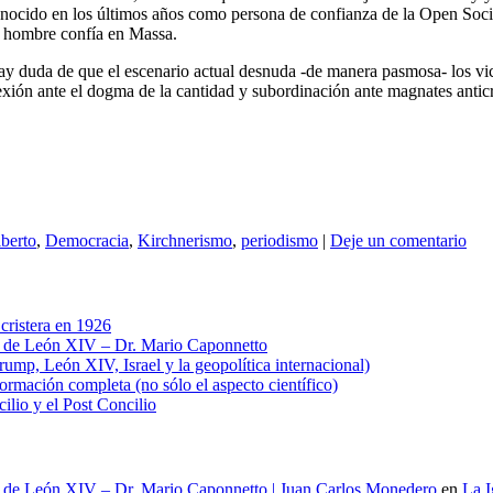
nocido en los últimos años como persona de confianza de la Open Soci
se hombre confía en Massa.
 hay duda de que el escenario actual desnuda -de manera pasmosa- los vic
xión ante el dogma de la cantidad y subordinación ante magnates anticr
berto
,
Democracia
,
Kirchnerismo
,
periodismo
|
Deje un comentario
cristera en 1926
al de León XIV – Dr. Mario Caponnetto
ump, León XIV, Israel y la geopolítica internacional)
ación completa (no sólo el aspecto científico)
cilio y el Post Concilio
al de León XIV – Dr. Mario Caponnetto | Juan Carlos Monedero
en
La I