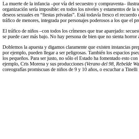
La muerte de la infancia –por vía del secuestro y compraventa– ilust
organización sería imposible: en todos los niveles y estamentos de la
deseos sexuales en “fiestas privadas”. Está todavía fresco el recuerdo
tráfico de menores, integrada por personajes poderosos a los que el pr
El tráfico de niños –con todos los crímenes que trae aparejado: secuest
se puede caer más bajo. No hay persona de bien que no sienta horror 
Doblemos la apuesta y digamos claramente que existen instancias prepa
por ejemplo, pueden llegar a ser peligrosas. También los espacios pse
los pequeños. Para ser justo, no sólo el Estado ha fomentado esto con 
ejemplo, Cris Morena y sus producciones (
Verano del 98, Rebelde Way
coreografías promiscuas de niños de 9 y 10 años, o escuchar a Tinelli