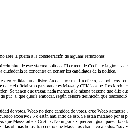
o abre la puerta a la consideración de algunas reflexiones.
redumbre de este sistema político. El crimen de Cecilia y la gimnasia r
a ciudadanía se concentra en pensar los candidatos de la política.
es, en realidad, una distorsión de la misma. En efecto, los políticos –
tiene el oficialismo para ganar es Massa, y CFK lo sabe. Los kirchneri
den. Se tienen que tragar, nada menos, a la misma persona que dijo que 
jo de put- al que quería embocar, según célebre definición que trascendió
antidad de votos, Wado no tiene cantidad de votos, ergo Wado garantiza 
lico excesivo? No están hablando de eso. Se están matando por el pode
sa, que Massa odie a Cristina. No importa si piensan igual, parecido o t
n las últimas horas, trascendió que Massa los chantajeó a todos: “soy yo