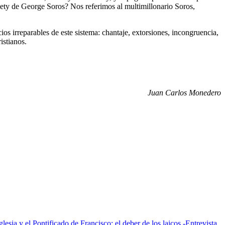
ety de George Soros? Nos referimos al multimillonario Soros,
ios irreparables de este sistema: chantaje, extorsiones, incongruencia,
istianos.
Juan Carlos Monedero
glesia y el Pontificado de Francisco: el deber de los laicos -Entrevista