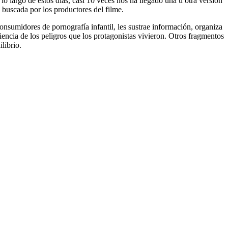
o largo de estos días, casi 10 veces nos ha llegado una u otra versión
o buscada por los productores del filme.
 consumidores de pornografía infantil, les sustrae información, organiza
udiencia de los peligros que los protagonistas vivieron. Otros fragmentos
librio.