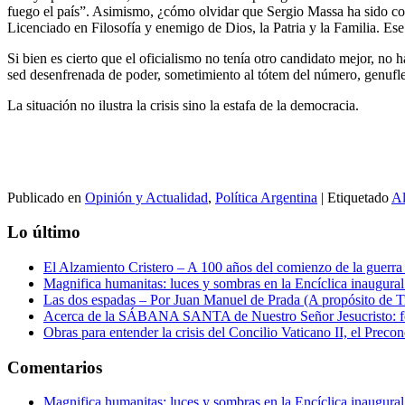
fuego el país”. Asimismo, ¿cómo olvidar que Sergio Massa ha sido co
Licenciado en Filosofía y enemigo de Dios, la Patria y la Familia. E
Si bien es cierto que el oficialismo no tenía otro candidato mejor, no
sed desenfrenada de poder, sometimiento al tótem del número, genufle
La situación no ilustra la crisis sino la estafa de la democracia.
Publicado en
Opinión y Actualidad
,
Política Argentina
|
Etiquetado
Al
Lo último
El Alzamiento Cristero – A 100 años del comienzo de la guerra 
Magnifica humanitas: luces y sombras en la Encíclica inaugur
Las dos espadas – Por Juan Manuel de Prada (A propósito de Tr
Acerca de la SÁBANA SANTA de Nuestro Señor Jesucristo: form
Obras para entender la crisis del Concilio Vaticano II, el Precon
Comentarios
Magnifica humanitas: luces y sombras en la Encíclica inaugur