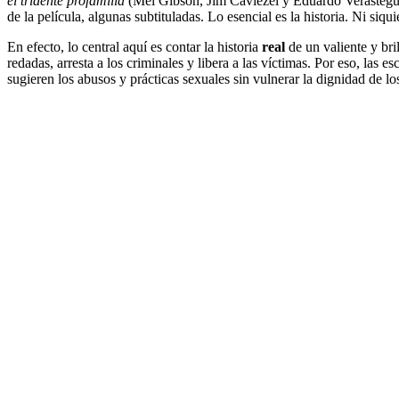
el tridente profamilia
(Mel Gibson, Jim Caviezel y Eduardo Verástegui).
de la película, algunas subtituladas. Lo esencial es la historia. Ni si
En efecto, lo central aquí es contar la historia
real
de un valiente y bri
redadas, arresta a los criminales y libera a las víctimas. Por eso, las 
sugieren los abusos y prácticas sexuales sin vulnerar la dignidad de los