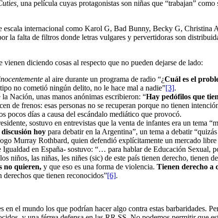
Cuties,
una película cuyas protagonistas son niñas que “trabajan” como 
” de escala internacional como Karol G, Bad Bunny, Becky G, Christina A
 la falta de filtros donde letras vulgares y pervertidoras son distribuida
e vienen diciendo cosas al respecto que no pueden dejarse de lado:
inocentemente
al aire durante un programa de radio “¿
Cuál es el probl
 tipo no cometió ningún delito, no le hace mal a nadie”
[3]
.
de la Nación, unas manos anónimas escribieron: “
Hay pedófilos que tie
cen de frenos: esas personas no se recuperan porque no tienen intenció
los pocos días a causa del escándalo mediático que provocó.
esidente, sostuvo en entrevistas que la venta de infantes era un tema “
 discusión hoy
para debatir en la Argentina”, un tema a debatir “quizá
ogo Murray Rothbard, quien defendió explícitamente un mercado libre 
de Igualdad en España- sostuvo: “… para hablar de Educación Sexual, po
s niños, las niñas, les niñes (sic) de este país tienen derecho, tienen 
os no quieren,
y que eso es una forma de violencia.
Tienen derecho a 
on derechos que tienen reconocidos”
[6]
.
es en el mundo los que podrían hacer algo contra estas barbaridades. Per
idos, y una férrea defensa en las RR.SS. No podemos permitir que este f