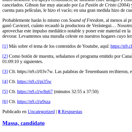
cancelados. Gibson fue muy atacado por
La Pasión de Cristo
(2004) 
cuenta para películas, le hizo el vacío; en una gran medida hizo de cue
Probablemente harán lo mismo con
Sound of Freedom
, al menos al p
ganó Caviezel, cuánto recaudó la productora de Verástegui… Nosotros
aprovechar este impulso mediático notable y poner este material en la
devorar. Levantemos una muralla celeste en nuestros hogares cuyo l
[1]
Más sobre el tema de los contenidos de Youtube, aquí:
https://n9.c
[2]
Como botón de muestra, señalamos el programa emitido por Canal
01:09:10 y siguientes.
[3]
Cfr. https://n9.cl/03v7w. Las palabras de Tenembaum recibieron, 
[4]
Cfr.
https://n9.cl/pi35w
[5]
Cfr.
https://n9.cl/w8n67
(minutos 32:55 a 37:50)
[6]
Cfr.
https://n9.cl/u9sza
Publicado en
Uncategorized
|
8
Respuestas
Massa, candidato