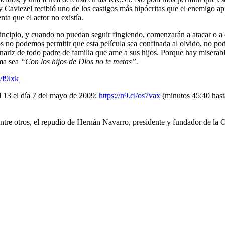
y Caviezel recibió uno de los castigos más hipócritas que el enemigo ap
nta que el actor no existía.
rincipio, y cuando no puedan seguir fingiendo, comenzarán a atacar o a 
 no podemos permitir que esta película sea confinada al olvido, no po
 nariz de todo padre de familia que ame a sus hijos. Porque hay miserab
ema sea
“Con los hijos de Dios no te metas”.
l/f9lxk
 13 el día 7 del mayo de 2009:
https://n9.cl/os7vax
(minutos 45:40 hasta
entre otros, el repudio de Hernán Navarro, presidente y fundador de 