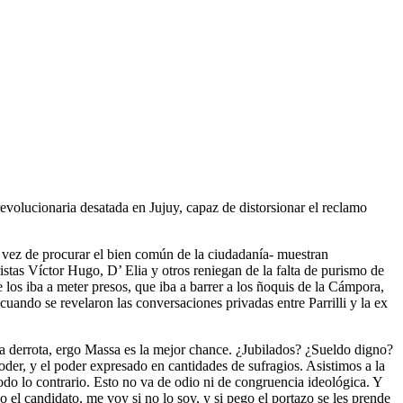
evolucionaria desatada en Jujuy, capaz de distorsionar el reclamo
en vez de procurar el bien común de la ciudadanía- muestran
stas Víctor Hugo, D’ Elia y otros reniegan de la falta de purismo de
los iba a meter presos, que iba a barrer a los ñoquis de la Cámpora,
 cuando se revelaron las conversaciones privadas entre Parrilli y la ex
la derrota, ergo Massa es la mejor chance. ¿Jubilados? ¿Sueldo digno?
r, y el poder expresado en cantidades de sufragios. Asistimos a la
odo lo contrario. Esto no va de odio ni de congruencia ideológica. Y
 el candidato, me voy si no lo soy, y si pego el portazo se les prende