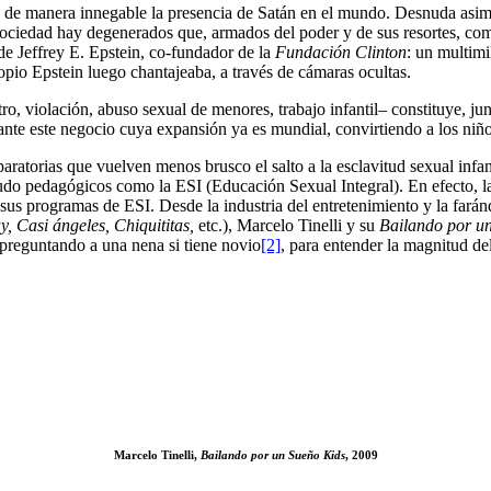
ra de manera innegable la presencia de Satán en el mundo. Desnuda asim
 sociedad hay degenerados que, armados del poder y de sus resortes, com
 de Jeffrey E. Epstein, co-fundador de la
Fundación Clinton
: un multim
opio Epstein luego chantajeaba, a través de cámaras ocultas.
ro, violación, abuso sexual de menores, trabajo infantil– constituye, ju
ante este negocio cuya expansión ya es mundial, convirtiendo a los niño
ratorias que vuelven menos brusco el salto a la esclavitud sexual infa
udo pedagógicos como la ESI (Educación Sexual Integral). En efecto, la
sus programas de ESI. Desde la industria del entretenimiento y la farán
, Casi ángeles, Chiquititas,
etc.), Marcelo Tinelli y su
Bailando por u
 preguntando a una nena si tiene novio
[2]
, para entender la magnitud de
Marcelo Tinelli,
Bailando por un Sueño Kids
, 2009