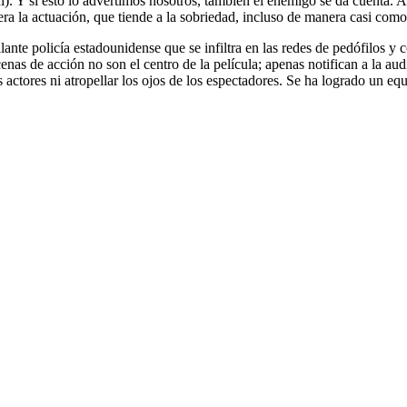
 Y si esto lo advertimos nosotros, también el enemigo se da cuenta. A l
quiera la actuación, que tiende a la sobriedad, incluso de manera casi com
llante policía estadounidense que se infiltra en las redes de pedófilos y
escenas de acción no son el centro de la película; apenas notifican a la a
 actores ni atropellar los ojos de los espectadores. Se ha logrado un equi