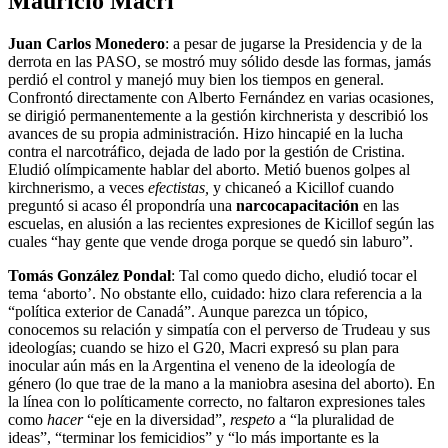
Mauricio Macri
Juan Carlos Monedero
: a pesar de jugarse la Presidencia y de la
derrota en las PASO, se mostró muy sólido desde las formas, jamás
perdió el control y manejó muy bien los tiempos en general.
Confrontó directamente con Alberto Fernández en varias ocasiones,
se dirigió permanentemente a la gestión kirchnerista y describió los
avances de su propia administración. Hizo hincapié en la lucha
contra el narcotráfico, dejada de lado por la gestión de Cristina.
Eludió olímpicamente hablar del aborto. Metió buenos golpes al
kirchnerismo, a veces
efectistas,
y chicaneó a Kicillof cuando
preguntó si acaso él propondría una
narcocapacitación
en las
escuelas, en alusión a las recientes expresiones de Kicillof según las
cuales “hay gente que vende droga porque se quedó sin laburo”.
Tomás González Pondal
: Tal como quedo dicho, eludió tocar el
tema ‘aborto’. No obstante ello, cuidado: hizo clara referencia a la
“política exterior de Canadá”. Aunque parezca un tópico,
conocemos su relación y simpatía con el perverso de Trudeau y sus
ideologías; cuando se hizo el G20, Macri expresó su plan para
inocular aún más en la Argentina el veneno de la ideología de
género (lo que trae de la mano a la maniobra asesina del aborto). En
la línea con lo políticamente correcto, no faltaron expresiones tales
como
hacer
“eje en la diversidad”,
respeto
a “la pluralidad de
ideas”, “terminar los femicidios” y “lo más importante es la