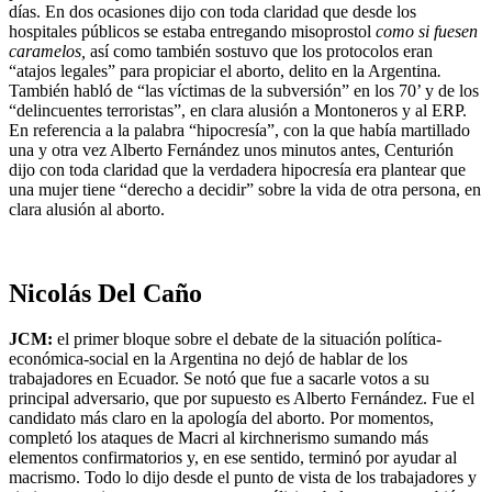
días. En dos ocasiones dijo con toda claridad que desde los
hospitales públicos se estaba entregando misoprostol
como si fuesen
caramelos,
así como también sostuvo que los protocolos eran
“atajos legales” para propiciar el aborto, delito en la Argentina
.
También habló de “las víctimas de la subversión” en los 70’ y de los
“delincuentes terroristas”, en clara alusión a Montoneros y al ERP.
En referencia a la palabra “hipocresía”, con la que había martillado
una y otra vez Alberto Fernández unos minutos antes, Centurión
dijo con toda claridad que la verdadera hipocresía era plantear que
una mujer tiene “derecho a decidir” sobre la vida de otra persona, en
clara alusión al aborto.
Nicolás Del Caño
JCM:
el primer bloque sobre el debate de la situación política-
económica-social en la Argentina no dejó de hablar de los
trabajadores en Ecuador. Se notó que fue a sacarle votos a su
principal adversario, que por supuesto es Alberto Fernández. Fue el
candidato más claro en la apología del aborto. Por momentos,
completó los ataques de Macri al kirchnerismo sumando más
elementos confirmatorios y, en ese sentido, terminó por ayudar al
macrismo. Todo lo dijo desde el punto de vista de los trabajadores y