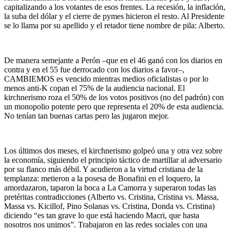
capitalizando a los votantes de esos frentes. La recesión, la inflación,
la suba del dólar y el cierre de pymes hicieron el resto. Al Presidente
se lo llama por su apellido y el retador tiene nombre de pila: Alberto.
De manera semejante a Perón –que en el 46 ganó con los diarios en
contra y en el 55 fue derrocado con los diarios a favor–,
CAMBIEMOS es vencido mientras medios oficialistas o por lo
menos anti-K copan el 75% de la audiencia nacional. El
kirchnerismo roza el 50% de los votos positivos (no del padrón) con
un monopolio potente pero que representa el 20% de esta audiencia.
No tenían tan buenas cartas pero las jugaron mejor.
Los últimos dos meses, el kirchnerismo golpeó una y otra vez sobre
la economía, siguiendo el principio táctico de martillar al adversario
por su flanco más débil. Y acudieron a la virtud cristiana de la
templanza: metieron a la posesa de Bonafini en el loquero, la
amordazaron, taparon la boca a La Camorra y superaron todas las
pretéritas contradicciones (Alberto vs. Cristina, Cristina vs. Massa,
Massa vs. Kicillof, Pino Solanas vs. Cristina, Donda vs. Cristina)
diciendo “es tan grave lo que está haciendo Macri, que hasta
nosotros nos unimos”. Trabajaron en las redes sociales con una