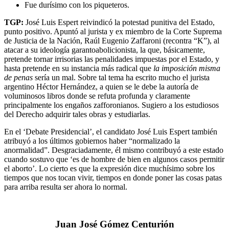
Fue durísimo con los piqueteros.
TGP:
José Luis Espert reivindicó la potestad punitiva del Estado,
punto positivo. Apuntó al jurista y ex miembro de la Corte Suprema
de Justicia de la Nación, Raúl Eugenio Zaffaroni (recontra “K”), al
atacar a su ideología garantoabolicionista, la que, básicamente,
pretende tornar irrisorias las penalidades impuestas por el Estado, y
hasta pretende en su instancia más radical que
la imposición misma
de penas
sería un mal. Sobre tal tema ha escrito mucho el jurista
argentino Héctor Hernández, a quien se le debe la autoría de
voluminosos libros donde se refuta profunda y claramente
principalmente los engaños zafforonianos. Sugiero a los estudiosos
del Derecho adquirir tales obras y estudiarlas.
En el ‘Debate Presidencial’, el candidato José Luis Espert también
atribuyó a los últimos gobiernos haber “normalizado la
anormalidad”. Desgraciadamente, él mismo contribuyó a este estado
cuando sostuvo que ‘es de hombre de bien en algunos casos permitir
el aborto’. Lo cierto es que la expresión dice muchísimo sobre los
tiempos que nos tocan vivir, tiempos en donde poner las cosas patas
para arriba resulta ser ahora lo normal.
Juan José Gómez Centurión