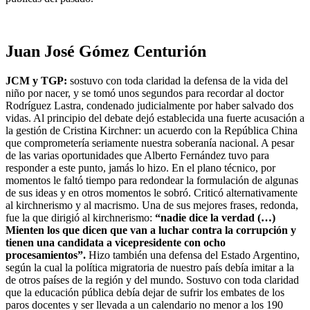
Juan José Gómez Centurión
JCM y TGP:
sostuvo con toda claridad la defensa de la vida del
niño por nacer, y se tomó unos segundos para recordar al doctor
Rodríguez Lastra, condenado judicialmente por haber salvado dos
vidas. Al principio del debate dejó establecida una fuerte acusación a
la gestión de Cristina Kirchner: un acuerdo con la República China
que comprometería seriamente nuestra soberanía nacional. A pesar
de las varias oportunidades que Alberto Fernández tuvo para
responder a este punto, jamás lo hizo. En el plano técnico, por
momentos le faltó tiempo para redondear la formulación de algunas
de sus ideas y en otros momentos le sobró. Criticó alternativamente
al kirchnerismo y al macrismo. Una de sus mejores frases, redonda,
fue la que dirigió al kirchnerismo:
“nadie dice la verdad (…)
Mienten los que dicen que van a luchar contra la corrupción y
tienen una candidata a vicepresidente con ocho
procesamientos”.
Hizo también una defensa del Estado Argentino,
según la cual la política migratoria de nuestro país debía imitar a la
de otros países de la región y del mundo. Sostuvo con toda claridad
que la educación pública debía dejar de sufrir los embates de los
paros docentes y ser llevada a un calendario no menor a los 190