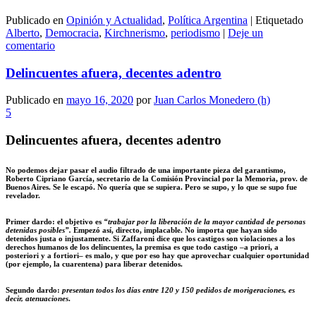
Publicado en
Opinión y Actualidad
,
Política Argentina
|
Etiquetado
Alberto
,
Democracia
,
Kirchnerismo
,
periodismo
|
Deje un
comentario
Delincuentes afuera, decentes adentro
Publicado en
mayo 16, 2020
por
Juan Carlos Monedero (h)
5
Delincuentes afuera, decentes adentro
No podemos dejar pasar el audio filtrado de una importante pieza del garantismo,
Roberto Cipriano García, secretario de la Comisión Provincial por la Memoria, prov. de
Buenos Aires. Se le escapó. No quería que se supiera. Pero se supo, y lo que se supo fue
revelador.
Primer dardo: el objetivo es
“trabajar por la liberación de la mayor cantidad de personas
detenidas posibles”.
Empezó así, directo, implacable. No importa que hayan sido
detenidos justa o injustamente. Si Zaffaroni dice que los castigos son violaciones a los
derechos humanos de los delincuentes, la premisa es que todo castigo –a priori, a
posteriori y a fortiori– es malo, y que por eso hay que aprovechar cualquier oportunidad
(por ejemplo, la cuarentena) para liberar detenidos.
Segundo dardo:
presentan todos los días entre 120 y 150 pedidos de morigeraciones, es
decir, atenuaciones
.