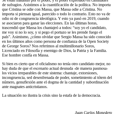
Se están matando por el poder, y el poder expresado en cantidades
de sufragios. Asistimos a la cuantificación de la política. No importa
que Cristina se odie con Massa, que Massa odie a Cristina. No
importa si piensan igual, parecido o todo lo contrario. Esto no va de
odio ni de congruencia ideológica. Y esto ya pasó en 2019, cuando
se asociaron para ganar las elecciones. En las últimas horas,
trascendió que Massa los chantajeó a todos: “soy yo el candidato,
me voy si no lo soy, y si pego el portazo se les prende fuego el
país”. Asimismo, ¿cómo olvidar que Sergio Massa ha sido conocido
en los últimos años como persona de confianza de la Open Society
de George Soros? Nos referimos al multimillonario Soros,
Licenciado en Filosofía y enemigo de Dios, la Patria y la Familia.
Ese hombre confía en Massa.
Si bien es cierto que el oficialismo no tenía otro candidato mejor, no
hay duda de que el escenario actual desnuda -de manera pasmosa-
los vicios irreparables de este sistema: chantaje, extorsiones,
incongruencia, sed desenfrenada de poder, sometimiento al tótem del
número, genuflexión ante el dogma de la cantidad y subordinación
ante magnates anticristianos.
La situación no ilustra la crisis sino la estafa de la democracia.
Juan Carlos Monedero