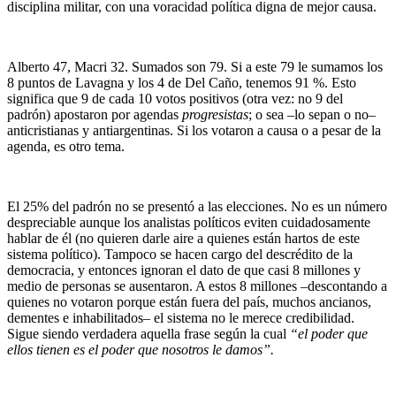
disciplina militar, con una voracidad política digna de mejor causa.
Alberto 47, Macri 32. Sumados son 79. Si a este 79 le sumamos los
8 puntos de Lavagna y los 4 de Del Caño, tenemos 91 %. Esto
significa que 9 de cada 10 votos positivos (otra vez: no 9 del
padrón) apostaron por agendas
progresistas
; o sea –lo sepan o no–
anticristianas y antiargentinas. Si los votaron a causa o a pesar de la
agenda, es otro tema.
El 25% del padrón no se presentó a las elecciones. No es un número
despreciable aunque los analistas políticos eviten cuidadosamente
hablar de él (no quieren darle aire a quienes están hartos de este
sistema político). Tampoco se hacen cargo del descrédito de la
democracia, y entonces ignoran el dato de que casi 8 millones y
medio de personas se ausentaron. A estos 8 millones –descontando a
quienes no votaron porque están fuera del país, muchos ancianos,
dementes e inhabilitados– el sistema no le merece credibilidad.
Sigue siendo verdadera aquella frase según la cual
“el poder que
ellos tienen es el poder que nosotros le damos”.