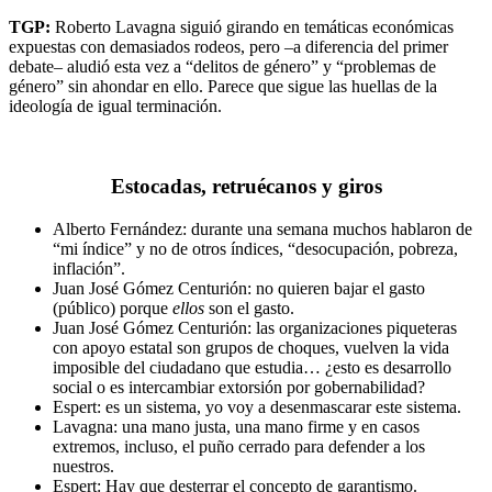
TGP:
Roberto Lavagna siguió girando en temáticas económicas
expuestas con demasiados rodeos, pero –a diferencia del primer
debate– aludió esta vez a “delitos de género” y “problemas de
género” sin ahondar en ello. Parece que sigue las huellas de la
ideología de igual terminación.
Estocadas, retruécanos y giros
Alberto Fernández: durante una semana muchos hablaron de
“mi índice” y no de otros índices, “desocupación, pobreza,
inflación”.
Juan José Gómez Centurión: no quieren bajar el gasto
(público) porque
ellos
son el gasto.
Juan José Gómez Centurión: las organizaciones piqueteras
con apoyo estatal son grupos de choques, vuelven la vida
imposible del ciudadano que estudia… ¿esto es desarrollo
social o es intercambiar extorsión por gobernabilidad?
Espert: es un sistema, yo voy a desenmascarar este sistema.
Lavagna: una mano justa, una mano firme y en casos
extremos, incluso, el puño cerrado para defender a los
nuestros.
Espert: Hay que desterrar el concepto de garantismo.