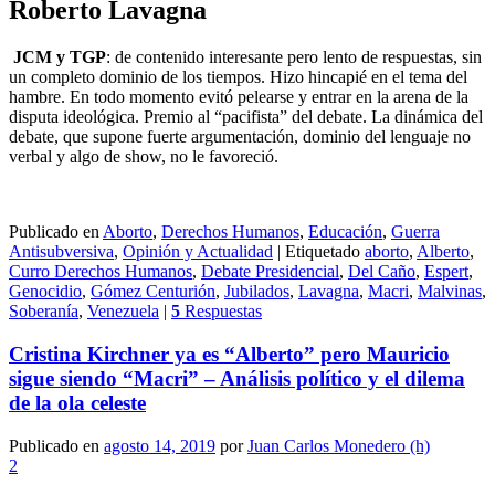
Roberto Lavagna
JCM y TGP
: de contenido interesante pero lento de respuestas, sin
un completo dominio de los tiempos. Hizo hincapié en el tema del
hambre. En todo momento evitó pelearse y entrar en la arena de la
disputa ideológica. Premio al “pacifista” del debate. La dinámica del
debate, que supone fuerte argumentación, dominio del lenguaje no
verbal y algo de show, no le favoreció.
Publicado en
Aborto
,
Derechos Humanos
,
Educación
,
Guerra
Antisubversiva
,
Opinión y Actualidad
|
Etiquetado
aborto
,
Alberto
,
Curro Derechos Humanos
,
Debate Presidencial
,
Del Caño
,
Espert
,
Genocidio
,
Gómez Centurión
,
Jubilados
,
Lavagna
,
Macri
,
Malvinas
,
Soberanía
,
Venezuela
|
5
Respuestas
Cristina Kirchner ya es “Alberto” pero Mauricio
sigue siendo “Macri” – Análisis político y el dilema
de la ola celeste
Publicado en
agosto 14, 2019
por
Juan Carlos Monedero (h)
2