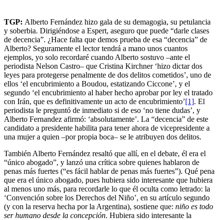
TGP:
Alberto Fernández hizo gala de su demagogia, su petulancia
y soberbia. Dirigiéndose a Espert, aseguro que puede “darle clases
de decencia”. ¿Hace falta que demos prueba de esa “decencia” de
Alberto? Seguramente el lector tendrá a mano unos cuantos
ejemplos, yo solo recordaré cuando Alberto sostuvo –ante el
periodista Nelson Castro– que Cristina Kirchner ‘hizo dictar dos
leyes para protegerse penalmente de dos delitos cometidos’, uno de
ellos ‘el encubrimiento a Boudou, estatizando Ciccone’, y el
segundo ‘el encubrimiento al haber hecho aprobar por ley el tratado
con Irán, que es definitivamente un acto de encubrimiento’
[1]
. El
periodista le preguntó de inmediato si de eso ‘no tiene dudas’, y
Alberto Fernandez afirmó: ‘absolutamente’. La “decencia” de este
candidato a presidente habilita para tener ahora de vicepresidente a
una mujer a quien –por propia boca– se le atribuyen dos delitos.
También Alberto Fernández resaltó que allí, en el debate, él era el
“único abogado”, y lanzó una crítica sobre quienes hablaron de
penas más fuertes (“es fácil hablar de penas más fuertes”). Qué pena
que era el único abogado, pues hubiera sido interesante que hubiera
al menos uno más, para recordarle lo que él oculta como letrado: la
‘Convención sobre los Derechos del Niño’, en su artículo segundo
(y con la reserva hecha por la Argentina), sostiene que:
niño es todo
ser humano desde la concepción
. Hubiera sido interesante la