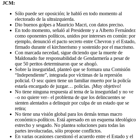
JCM:
Sólo puede ser oposición; le habló en todo momento al
electorado de la ultraizquierda.
Dio buenos golpes a Mauricio Macri, con datos preciso.
En todo momento, señaló al Presidente y a Alberto Fernández
como oponentes políticos, unidos por intereses en común: por
ejemplo, denunció el pacto secreto entre Chevron y el Estado,
firmado durante el kirchnerismo y sostenido por el macrismo.
Con marcada necedad, sigue diciendo que la muerte de
Maldonado fue responsabilidad de Gendarmería a pesar de
que 50 peritos determinaron que se ahogó.
Sobre la inseguridad, planteó que se formara una Comisión
“Independiente”, integrada por víctimas de la represión
policial. O sea: quien tiene un familiar muerto por la policía
estaría encargado de juzgar… policías. ¡Muy objetivo!
No tiene ninguna respuesta al tema de la inseguridad y no ve
–o no quiere ver– el problema de que los delincuentes se
sienten alentados a delinquir por culpa de un estado que se
retira;
No tiene una visión global para los demás temas macro
económico-políticos. Está apresado en un esquema ideológico
estrecho y sesgado. No plantea soluciones para todas las
partes involucradas, sólo propone conflictos.
En varias ocasiones cuestionó el acuerdo entre el Estado y el