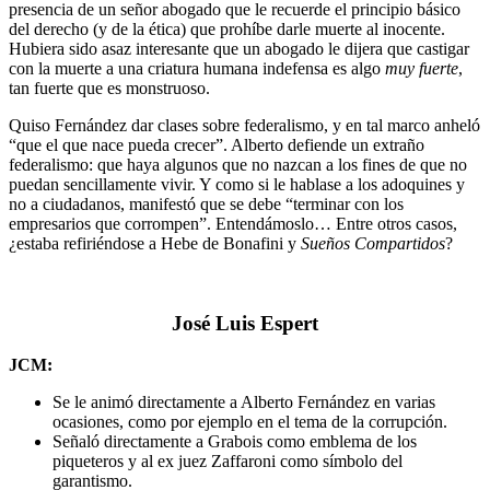
presencia de un señor abogado que le recuerde el principio básico
del derecho (y de la ética) que prohíbe darle muerte al inocente.
Hubiera sido asaz interesante que un abogado le dijera que castigar
con la muerte a una criatura humana indefensa es algo
muy fuerte
,
tan fuerte que es monstruoso.
Quiso Fernández dar clases sobre federalismo, y en tal marco anheló
“que el que nace pueda crecer”. Alberto defiende un extraño
federalismo: que haya algunos que no nazcan a los fines de que no
puedan sencillamente vivir. Y como si le hablase a los adoquines y
no a ciudadanos, manifestó que se debe “terminar con los
empresarios que corrompen”. Entendámoslo… Entre otros casos,
¿estaba refiriéndose a Hebe de Bonafini y
Sueños Compartidos
?
José Luis Espert
JCM:
Se le animó directamente a Alberto Fernández en varias
ocasiones, como por ejemplo en el tema de la corrupción.
Señaló directamente a Grabois como emblema de los
piqueteros y al ex juez Zaffaroni como símbolo del
garantismo.