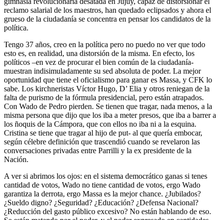
gimnasia revolucionaria desatada en Jujuy, capaz de distorsionar el
reclamo salarial de los maestros, han quedado eclipsados y ahora el
grueso de la ciudadanía se concentra en pensar los candidatos de la
política.
Tengo 37 años, creo en la política pero no puedo no ver que todo
esto es, en realidad, una distorsión de la misma. En efecto, los
políticos –en vez de procurar el bien común de la ciudadanía-
muestran indisimuladamente su sed absoluta de poder. La mejor
oportunidad que tiene el oficialismo para ganar es Massa, y CFK lo
sabe. Los kirchneristas Víctor Hugo, D’ Elia y otros reniegan de la
falta de purismo de la fórmula presidencial, pero están atrapados.
Con Wado de Pedro pierden. Se tienen que tragar, nada menos, a la
misma persona que dijo que los iba a meter presos, que iba a barrer a
los ñoquis de la Cámpora, que con ellos no iba ni a la esquina.
Cristina se tiene que tragar al hijo de put- al que quería embocar,
según célebre definición que trascendió cuando se revelaron las
conversaciones privadas entre Parrilli y la ex presidente de la
Nación.
A ver si abrimos los ojos: en el sistema democrático ganas si tenes
cantidad de votos, Wado no tiene cantidad de votos, ergo Wado
garantiza la derrota, ergo Massa es la mejor chance. ¿Jubilados?
¿Sueldo digno? ¿Seguridad? ¿Educación? ¿Defensa Nacional?
¿Reducción del gasto público excesivo? No están hablando de eso.