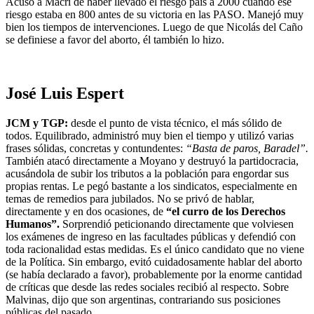
Acusó a Macri de haber llevado el riesgo país a 2000 cuando ese
riesgo estaba en 800 antes de su victoria en las PASO. Manejó muy
bien los tiempos de intervenciones. Luego de que Nicolás del Caño
se definiese a favor del aborto, él también lo hizo.
José Luis Espert
JCM y TGP:
desde el punto de vista técnico, el más sólido de
todos. Equilibrado, administró muy bien el tiempo y utilizó varias
frases sólidas, concretas y contundentes:
“Basta de paros, Baradel”.
También atacó directamente a Moyano y destruyó la partidocracia,
acusándola de subir los tributos a la población para engordar sus
propias rentas. Le pegó bastante a los sindicatos, especialmente en
temas de remedios para jubilados. No se privó de hablar,
directamente y en dos ocasiones, de
“el curro de los Derechos
Humanos”.
Sorprendió peticionando directamente que volviesen
los exámenes de ingreso en las facultades públicas y defendió con
toda racionalidad estas medidas. Es el único candidato que no viene
de la Política. Sin embargo, evitó cuidadosamente hablar del aborto
(se había declarado a favor), probablemente por la enorme cantidad
de críticas que desde las redes sociales recibió al respecto. Sobre
Malvinas, dijo que son argentinas, contrariando sus posiciones
públicas del pasado.