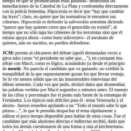
tiempo en que se pronunciaban estas palabras– destrozaba las
inmediaciones de la Catedral de La Plata y confrontaba directamente
con la policía femenina. Hipocresía es decir que “hay que cambiar
las leyes”; claro, no quiere que las normativas le enrostren sus
crímenes. Hipocresía es defender la subversión setentista diciendo
“parece que hay quienes creen que el genocidio no existió”, al
tiempo que no sólo tapa los crímenes de los terroristas sino que él
mismo apoya ahora –como buen subversivo– el asesinato de
quienes, aún no nacidos, no pueden defenderse.
JCM:
premio al chicanero del debate (apeló demasiadas veces a
giros tales como “el presidente no sabe que…”), en constante tira-
afloje con Macri, como es lógico, acusándolo ya desde el principio
de
mentir
. No parecía el candidato que va ganando: no exhibió la
tranquilidad de la que supuestamente gozan los que llevan ventaja.
Se lo vio menos sólido que en las innumerables entrevistas del
último semestre. Cada vez que pudo, deslizó datos que desmentían
las palabras vertidas por Macri segundos o minutos antes. El manejo
de las cifras y porcentajes fue el punto más fuerte de la estrategia de
Fernández. Los tópicos más difíciles para él –tema Venezuela y el
aborto– fueron resueltos apelando a un “Todo el mundo sabe lo que
pienso…”, lo que le permitía despachar el tema rápidamente y
utilizar el poco tiempo disponible para hablar de otras cosas. Fue el
candidato que más alusiones directas e indirectas recibió, dado que
todos los demás cuestionaron de una forma u otra al kirchnerismo.