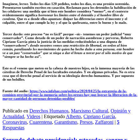
Imagínese, lector. Todos los días 120 pedidos, todos los días, es una presión sostenida.
Presentaron también escritos en casación. Reclaman para los detenidos la habilitación de
los celulares: una medida que si bien este hombre considera “menor”, en el contexto
evidentemente significa
borronear los límites entre el detenido y el hombre libre de
condena.
Que es a donde ellos apuntan: disipar las diferencias entre el inocente y el
culpable, entre el que cumple la ley y el que la quebranta, entre lo bueno y lo malo.
Tercer dardo: este proceso “no es fácil” porque –sic– tenemos un poder judicial “muy
conservador”. Como dotado de un poder de narración asombroso y perverso, Roberto
Cipriano García pinta la justicia de las medidas reduciéndolas a una disputa de
“conservadores”:
donde nosotros vemos una restricción de libertad, en orden al bien
común, paralizando los movimientos de quien ha hecho daño a otra persona, este hombre
ve a un juez “conservador” que se niega a dar el brazo a torcer por el sólo motivo de que
“siempre se ha hecho así”.
Este es el veneno que meten en la cabeza de nuestros hijos, en la inmensa mayoría de las
cátedras de Derecho Penal de las facultades estatales. Y en algunas privadas. No es otra
cosa que el derecho penal al servicio de su ideología derecho-humanista. Y por supuesto
de sus bolsillos.
Fuente del audio:
https://www.infobae.com/politica/2020/04/25/la-estrategia-de-la-
comision-provincial-por-la-memoria-sobre-los-presos-hay-que-lograr-la-liberacion-de-la-
mayor-cantidad-de-personas-detenidas-posibles/
Publicado en
Derechos Humanos
,
Marxismo Cultural
,
Opinión y
Actualidad
,
Videos
|
Etiquetado
Alberto
,
Cipriano García
,
Coronavirus
,
Cuarentena
,
Garantismo
,
Presos
,
Zaffaroni
|
5
Respuestas
Segundo debate presidencial: estocadas, sangre y