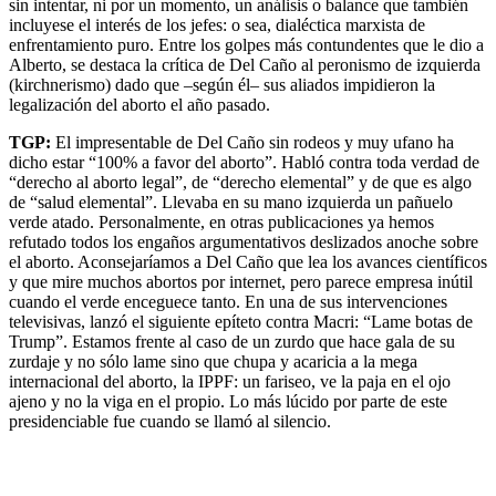
sin intentar, ni por un momento, un análisis o balance que también
incluyese el interés de los jefes: o sea, dialéctica marxista de
enfrentamiento puro. Entre los golpes más contundentes que le dio a
Alberto, se destaca la crítica de Del Caño al peronismo de izquierda
(kirchnerismo) dado que –según él– sus aliados impidieron la
legalización del aborto el año pasado.
TGP:
El impresentable de Del Caño sin rodeos y muy ufano ha
dicho estar “100% a favor del aborto”. Habló contra toda verdad de
“derecho al aborto legal”, de “derecho elemental” y de que es algo
de “salud elemental”. Llevaba en su mano izquierda un pañuelo
verde atado. Personalmente, en otras publicaciones ya hemos
refutado todos los engaños argumentativos deslizados anoche sobre
el aborto. Aconsejaríamos a Del Caño que lea los avances científicos
y que mire muchos abortos por internet, pero parece empresa inútil
cuando el verde enceguece tanto. En una de sus intervenciones
televisivas, lanzó el siguiente epíteto contra Macri: “Lame botas de
Trump”. Estamos frente al caso de un zurdo que hace gala de su
zurdaje y no sólo lame sino que chupa y acaricia a la mega
internacional del aborto, la IPPF: un fariseo, ve la paja en el ojo
ajeno y no la viga en el propio. Lo más lúcido por parte de este
presidenciable fue cuando se llamó al silencio.