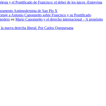
glesia y el Pontificado de Francisco: el deber de los laicos -Entrevista
uramento Antimodernista de San Pío X
rtaje a Antonio Caponnetto sobre Francisco y su Pontificado
onedero
en
Mario Caponnetto y el derecho internacional – A propósito
e la nueva derecha liberal. Por Carlos Quequesana