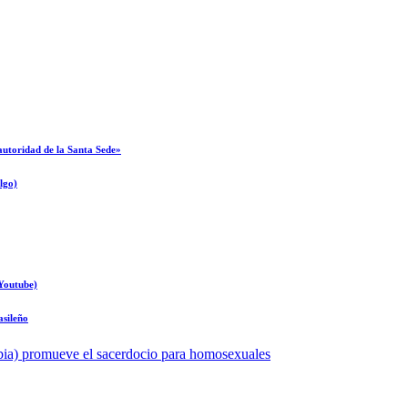
autoridad de la Santa Sede»
lgo)
Youtube)
asileño
bia) promueve el sacerdocio para homosexuales