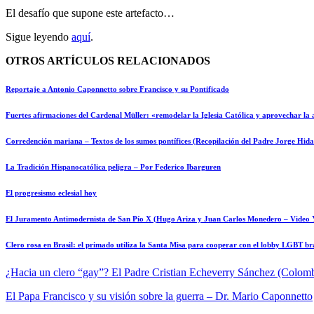
El desafío que supone este artefacto…
Sigue leyendo
aquí
.
OTROS ARTÍCULOS RELACIONADOS
Reportaje a Antonio Caponnetto sobre Francisco y su Pontificado
Fuertes afirmaciones del Cardenal Müller: «remodelar la Iglesia Católica y aprovechar la 
Corredención mariana – Textos de los sumos pontífices (Recopilación del Padre Jorge Hida
La Tradición Hispanocatólica peligra – Por Federico Ibarguren
El progresismo eclesial hoy
El Juramento Antimodernista de San Pío X (Hugo Ariza y Juan Carlos Monedero – Video 
Clero rosa en Brasil: el primado utiliza la Santa Misa para cooperar con el lobby LGBT br
¿Hacia un clero “gay”?
El Padre Cristian Echeverry Sánchez (Colom
El Papa Francisco y su visión sobre la guerra – Dr. Mario Caponnetto