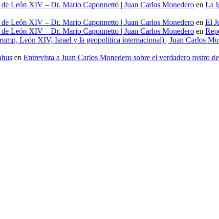
al de León XIV – Dr. Mario Caponnetto | Juan Carlos Monedero
en
La I
al de León XIV – Dr. Mario Caponnetto | Juan Carlos Monedero
en
El J
al de León XIV – Dr. Mario Caponnetto | Juan Carlos Monedero
en
Repo
ump, León XIV, Israel y la geopolítica internacional) | Juan Carlos M
phus
en
Entrevista a Juan Carlos Monedero sobre el verdadero rostro d