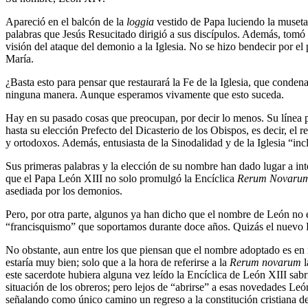
Apareció en el balcón de la
loggia
vestido de Papa luciendo la museta 
palabras que Jesús Resucitado dirigió a sus discípulos. Además, tom
visión del ataque del demonio a la Iglesia. No se hizo bendecir por e
María.
¿Basta esto para pensar que restaurará la Fe de la Iglesia, que condena
ninguna manera. Aunque esperamos vivamente que esto suceda.
Hay en su pasado cosas que preocupan, por decir lo menos. Su línea pas
hasta su elección Prefecto del Dicasterio de los Obispos, es decir, el
y ortodoxos. Además, entusiasta de la Sinodalidad y de la Iglesia “inc
Sus primeras palabras y la elección de su nombre han dado lugar a in
que el Papa León XIII no solo promulgó la Encíclica
Rerum Novaru
asediada por los demonios.
Pero, por otra parte, algunos ya han dicho que el nombre de León no 
“francisquismo” que soportamos durante doce años. Quizás el nuevo Pa
No obstante, aun entre los que piensan que el nombre adoptado es en 
estaría muy bien; solo que a la hora de referirse a la
Rerum novarum
l
este sacerdote hubiera alguna vez leído la Encíclica de León XIII sabr
situación de los obreros; pero lejos de “abrirse” a esas novedades Le
señalando como único camino un regreso a la constitución cristiana del