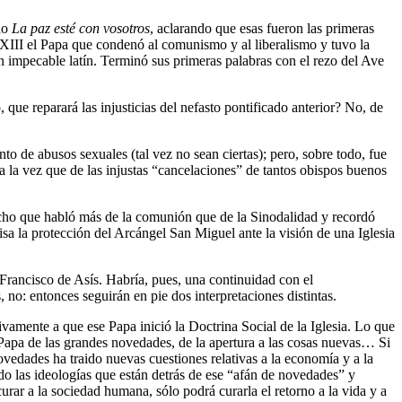
no
La paz esté con vosotros
, aclarando que esas fueron las primeras
XIII el Papa que condenó al comunismo y al liberalismo y tuvo la
n impecable latín. Terminó sus primeras palabras con el rezo del Ave
 que reparará las injusticias del nefasto pontificado anterior? No, de
o de abusos sexuales (tal vez no sean ciertas); pero, sobre todo, fue
a la vez que de las injustas “cancelaciones” de tantos obispos buenos
dicho que habló más de la comunión que de la Sinodalidad y recordó
misa la protección del Arcángel San Miguel ante la visión de una Iglesia
Francisco de Asís. Habría, pues, una continuidad con el
o: entonces seguirán en pie dos interpretaciones distintas.
amente a que ese Papa inició la Doctrina Social de la Iglesia. Lo que
Papa de las grandes novedades, de la apertura a las cosas nuevas… Si
ovedades ha traido nuevas cuestiones relativas a la economía y a la
do las ideologías que están detrás de ese “afán de novedades” y
rar a la sociedad humana, sólo podrá curarla el retorno a la vida y a