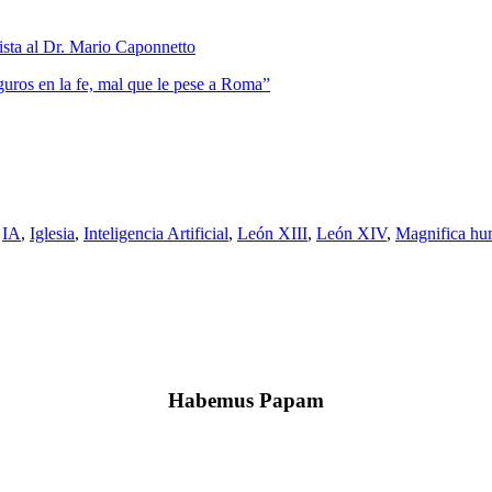
vista al Dr. Mario Caponnetto
uros en la fe, mal que le pese a Roma”
,
IA
,
Iglesia
,
Inteligencia Artificial
,
León XIII
,
León XIV
,
Magnifica hu
Habemus Papam