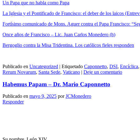
Un Papa que no habla como Papa
La Iglesia y el Pontificado de Francisco: el deber de los laicos (Entre
Fortísimo comunicado de Mons. Aguer contra el Papa Francisco: “Seg
Once años de Francisco – Lic. Juan Carlos Monedero (h)
Bergoglio contra la Misa Tridentina. Los católicos fieles responden
Publicado en
Uncategorized
|
Etiquetado
Caponnetto
,
DSI
,
Encíclica
Rerum Novarum
,
Santa Sede
,
Vaticano
|
Deje un comentario
Habemus Papam – Dr. Mario Caponnetto
Publicado en
mayo 9, 2025
por
JCMonedero
Responder
Su nombre, León XIV.