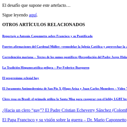
El desafío que supone este artefacto…
Sigue leyendo
aquí
.
OTROS ARTÍCULOS RELACIONADOS
Reportaje a Antonio Caponnetto sobre Francisco y su Pontificado
Fuertes afirmaciones del Cardenal Müller: «remodelar la Iglesia Católica y aprovechar la 
Corredención mariana – Textos de los sumos pontífices (Recopilación del Padre Jorge Hida
La Tradición Hispanocatólica peligra – Por Federico Ibarguren
El progresismo eclesial hoy
El Juramento Antimodernista de San Pío X (Hugo Ariza y Juan Carlos Monedero – Video 
Clero rosa en Brasil: el primado utiliza la Santa Misa para cooperar con el lobby LGBT br
¿Hacia un clero “gay”?
El Padre Cristian Echeverry Sánchez (Colom
El Papa Francisco y su visión sobre la guerra – Dr. Mario Caponnetto