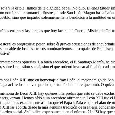
roja y la estola, signos de la dignidad papal. No dijo,
Buenas tardes
si
ó un nombre de resonancias ilustres, desde San León Magno hasta León 
l pueblo, sino que impartió solemnemente la bendición a la multitud en u
rá los errores y las herejías que hoy laceran el Cuerpo Místico de Cristo,
toral es progresista; pesan sobre él graves acusaciones de encubrimient
 responsable de los desastrosos nombramientos episcopales de Francisco, 
lusiva”.
terpretaciones opuestas. Un buen sacerdote, el P. Santiago Martín, ha 
m
, sobre la cuestión social, sino el que ordenó invocar al final de cada 
es por León XIII sino en homenaje a fray León, el mejor amigo de San 
pa aclare los motivos por los que tomó el nombre que tomó. O quizás, n
memoria de León XIII, hay quienes interpretan que esto se debe exclusiv
a tergiversan. Hemos oído a un sacerdote afirmar que León XIII fue el 
ía que no es exactamente así. Lo que el Papa señala es que el afán de n
ón XIII las aborda desde la más genuina tradición de la Iglesia condenan
 orden social. Así lo dice expresamente en el número 21: “Si hay que cu