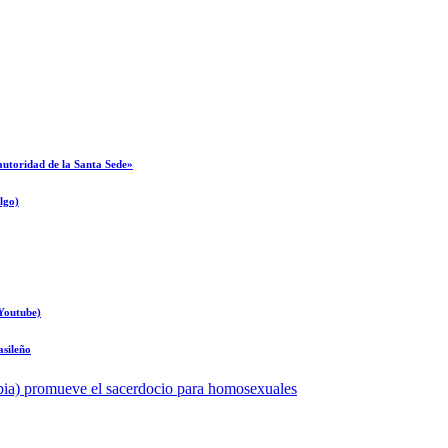
autoridad de la Santa Sede»
lgo)
Youtube)
asileño
bia) promueve el sacerdocio para homosexuales